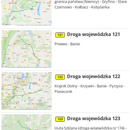
granica państwa (Niemcy) - Gryfino - Stare
Czarnowo - Kołbacz - Kobylanka
Droga wojewódzka 121
121
Pniewo - Banie
Droga wojewódzka 122
122
Krajnik Dolny - Krzywin - Banie - Pyrzyce -
Piasecznik
Droga wojewódzka 123
123
Huta Szklana (droga wojewódzka nr 174) -