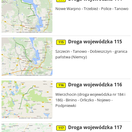
Nowe Warpno - Trzebież - Police - Tanowo
Droga wojewódzka 115
115
Szczecin - Tanowo - Dobieszczyn - granica
państwa (Niemcy)
Droga wojewódzka 116
116
Wierzchocin (droga wojewódzka nr 184 i
186) - Binino - Orliczko - Nojewo -
Podpniewki
Droga wojewódzka 117
117