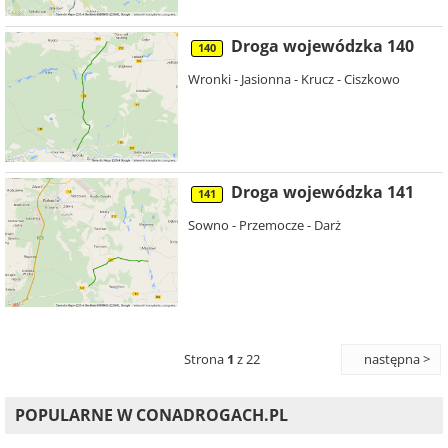
Droga wojewódzka 140
140
Wronki - Jasionna - Krucz - Ciszkowo
Droga wojewódzka 141
141
Sowno - Przemocze - Darż
Strona
1
z 22
następna >
POPULARNE W CONADROGACH.PL