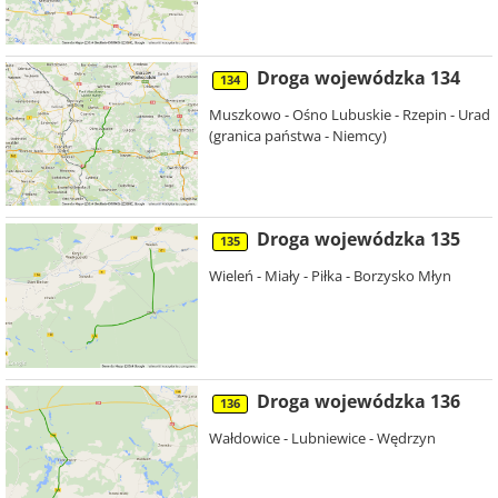
Droga wojewódzka 134
134
Muszkowo - Ośno Lubuskie - Rzepin - Urad
(granica państwa - Niemcy)
Droga wojewódzka 135
135
Wieleń - Miały - Piłka - Borzysko Młyn
Droga wojewódzka 136
136
Wałdowice - Lubniewice - Wędrzyn