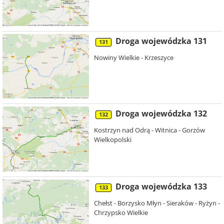
Droga wojewódzka 131
131
Nowiny Wielkie - Krzeszyce
Droga wojewódzka 132
132
Kostrzyn nad Odrą - Witnica - Gorzów
Wielkopolski
Droga wojewódzka 133
133
Chełst - Borzysko Młyn - Sieraków - Ryżyn -
Chrzypsko Wielkie