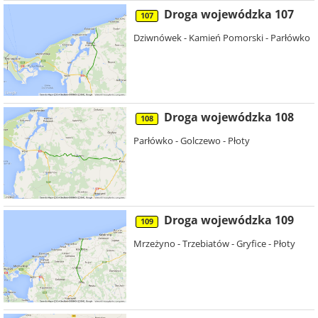
Droga wojewódzka 107
107
Dziwnówek - Kamień Pomorski - Parłówko
Droga wojewódzka 108
108
Parłówko - Golczewo - Płoty
Droga wojewódzka 109
109
Mrzeżyno - Trzebiatów - Gryfice - Płoty