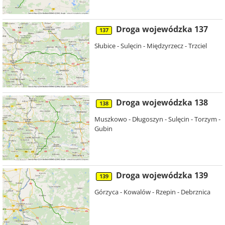
Droga wojewódzka 137
137
Słubice - Sulęcin - Międzyrzecz - Trzciel
Droga wojewódzka 138
138
Muszkowo - Długoszyn - Sulęcin - Torzym -
Gubin
Droga wojewódzka 139
139
Górzyca - Kowalów - Rzepin - Debrznica