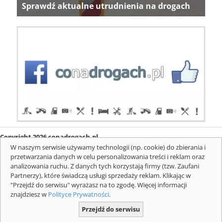
Sprawdź aktualne utrudnienia na drogach
Copyright 2026 conadrogach.pl
O firmie
Redakcja
Regulamin
Informacje o cookies
W naszym serwisie używamy technologii (np. cookie) do zbierania i
Mapa serwisu
Komunikaty
przetwarzania danych w celu personalizowania treści i reklam oraz
analizowania ruchu. Z danych tych korzystają firmy (tzw. Zaufani
Partnerzy), które świadczą usługi sprzedaży reklam. Klikając w
"Przejdź do serwisu" wyrażasz na to zgodę. Więcej informacji
znajdziesz w
Polityce Prywatności
.
Przejdź do serwisu