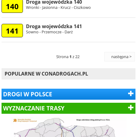
Droga wojewódzka 140
140
Wronki - Jasionna - Krucz - Ciszkowo
Droga wojewódzka 141
141
Sowno - Przemocze - Darż
Strona
1
z 22
następna >
POPULARNE W CONADROGACH.PL
DROGI W POLSCE
WYZNACZANIE TRASY