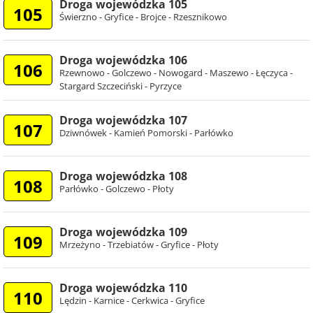
Droga wojewódzka 105
105
Świerzno - Gryfice - Brojce - Rzesznikowo
Droga wojewódzka 106
106
Rzewnowo - Golczewo - Nowogard - Maszewo - Łęczyca -
Stargard Szczeciński - Pyrzyce
Droga wojewódzka 107
107
Dziwnówek - Kamień Pomorski - Parłówko
Droga wojewódzka 108
108
Parłówko - Golczewo - Płoty
Droga wojewódzka 109
109
Mrzeżyno - Trzebiatów - Gryfice - Płoty
Droga wojewódzka 110
110
Lędzin - Karnice - Cerkwica - Gryfice