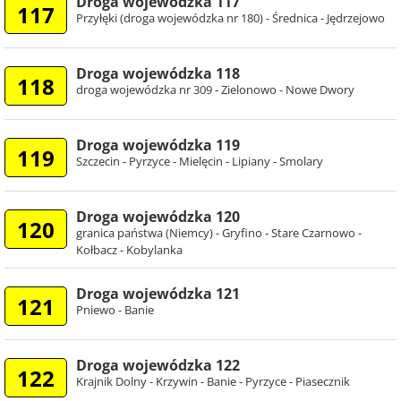
Droga wojewódzka 117
117
Przyłęki (droga wojewódzka nr 180) - Średnica - Jędrzejowo
Droga wojewódzka 118
118
droga wojewódzka nr 309 - Zielonowo - Nowe Dwory
Droga wojewódzka 119
119
Szczecin - Pyrzyce - Mielęcin - Lipiany - Smolary
Droga wojewódzka 120
120
granica państwa (Niemcy) - Gryfino - Stare Czarnowo -
Kołbacz - Kobylanka
Droga wojewódzka 121
121
Pniewo - Banie
Droga wojewódzka 122
122
Krajnik Dolny - Krzywin - Banie - Pyrzyce - Piasecznik