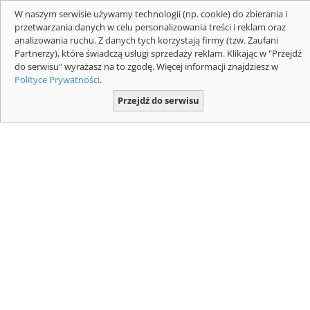
Mapa z płatnymi odcinkami dróg
W naszym serwisie używamy technologii (np. cookie) do zbierania i
ekspresowych i autostrad dla pojazdów
przetwarzania danych w celu personalizowania treści i reklam oraz
powyżej 3,5 t. Mapa: GDDKIA
analizowania ruchu. Z danych tych korzystają firmy (tzw. Zaufani
Partnerzy), które świadczą usługi sprzedaży reklam. Klikając w "Przejdź
do serwisu" wyrażasz na to zgodę. Więcej informacji znajdziesz w
Polityce Prywatności
.
Przejdź do serwisu
Jaki przebieg S12 Łódź Południe - Tomaszów
Mazowiecki - Sulejów (Kozenin)? Zdjęcia:
GDDKIA