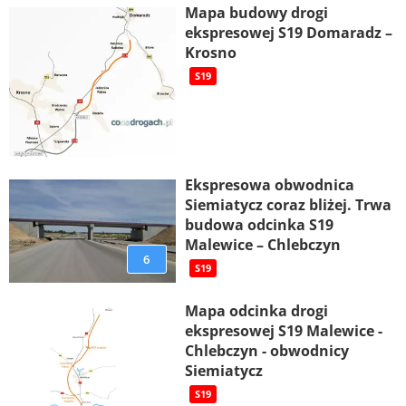
Mapa budowy drogi
ekspresowej S19 Domaradz –
Krosno
S19
Ekspresowa obwodnica
Siemiatycz coraz bliżej. Trwa
budowa odcinka S19
Malewice – Chlebczyn
6
S19
Mapa odcinka drogi
ekspresowej S19 Malewice -
Chlebczyn - obwodnicy
Siemiatycz
S19