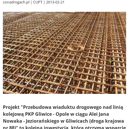
conadrogach.pl
CUPT
2013-02-21
Projekt "Przebudowa wiaduktu drogowego nad linią
kolejową PKP Gliwice - Opole w ciągu Alei Jana
Nowaka - Jeziorańskiego w Gliwicach (droga krajowa
nr 88)" to kolejna inwestycja, która otrzyma wsparcie