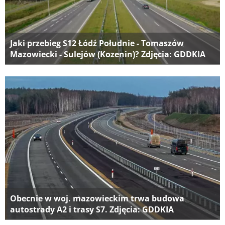
Jaki przebieg S12 Łódź Południe - Tomaszów
Mazowiecki - Sulejów (Kozenin)? Zdjęcia: GDDKIA
Obecnie w woj. mazowieckim trwa budowa
autostrady A2 i trasy S7. Zdjęcia: GDDKIA