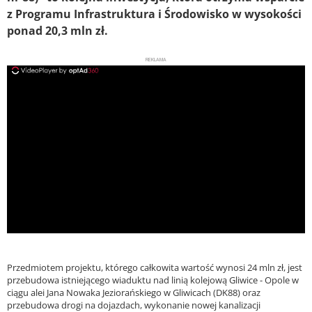
z Programu Infrastruktura i Środowisko w wysokości
ponad 20,3 mln zł.
REKLAMA
ad
Przedmiotem projektu, którego całkowita wartość wynosi 24 mln zł, jest
przebudowa istniejącego wiaduktu nad linią kolejową Gliwice - Opole w
ciągu alei Jana Nowaka Jeziorańskiego w Gliwicach (DK88) oraz
przebudowa drogi na dojazdach, wykonanie nowej kanalizacji