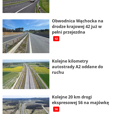
Obwodnica Wąchocka na
drodze krajowej 42 już w
pełni przejezdna
42
Kolejne kilometry
autostrady A2 oddane do
ruchu
Kolejne 20 km drogi
ekspresowej S6 na majówkę
S6