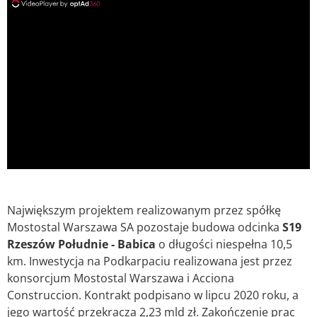
ad
Największym projektem realizowanym przez spółkę
Mostostal Warszawa SA pozostaje budowa odcinka
S19
Rzeszów Południe - Babica
o długości niespełna 10,5
km. Inwestycja na Podkarpaciu realizowana jest przez
konsorcjum Mostostal Warszawa i Acciona
Construccion. Kontrakt podpisano w lipcu 2020 roku, a
jego wartość przekracza 2,23 mld zł. Zakończenie prac