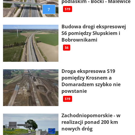
podlaskim - Boćki - Malewice
7
S19
Budowa drogi ekspresowej
S6 pomiędzy Słupskiem i
Bobrownikami
S6
Droga ekspresowa S19
pomiędzy Krosnem a
Domaradzem szybko nie
powstanie
S19
Zachodniopomorskie - w
realizacji ponad 200 km
nowych dróg