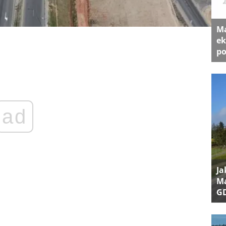
Ma
ek
po
ad
Ja
Ma
G