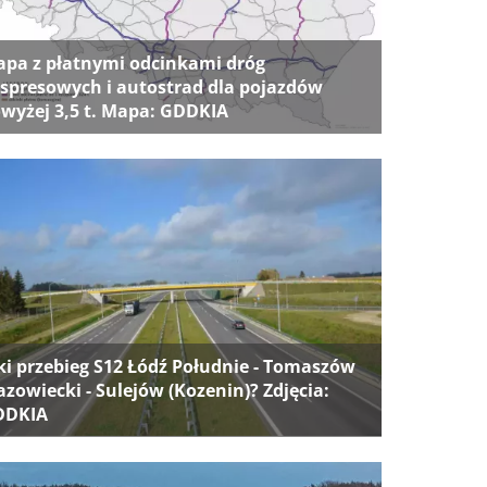
pa z płatnymi odcinkami dróg
spresowych i autostrad dla pojazdów
wyżej 3,5 t. Mapa: GDDKIA
ki przebieg S12 Łódź Południe - Tomaszów
zowiecki - Sulejów (Kozenin)? Zdjęcia:
DDKIA