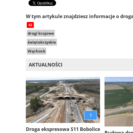
W tym artykule znajdziesz informacje o drog
42
drogi krajowe
świętokrzyskie
Wąchock
AKTUALNOŚCI
7
Droga ekspresowa S11 Bobolice
Budowa dro