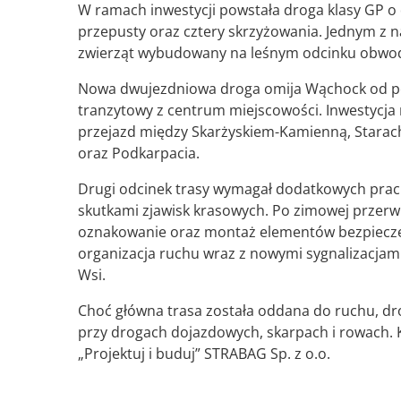
W ramach inwestycji powstała droga klasy GP o 
przepusty oraz cztery skrzyżowania. Jednym z n
zwierząt wybudowany na leśnym odcinku obwod
Nowa dwujezdniowa droga omija Wąchock od po
tranzytowy z centrum miejscowości. Inwestycj
przejazd między Skarżyskiem-Kamienną, Starach
oraz Podkarpacia.
Drugi odcinek trasy wymagał dodatkowych prac
skutkami zjawisk krasowych. Po zimowej przerw
oznakowanie oraz montaż elementów bezpiecze
organizacja ruchu wraz z nowymi sygnalizacjami
Wsi.
Choć główna trasa została oddana do ruchu, d
przy drogach dojazdowych, skarpach i rowach. K
„Projektuj i buduj” STRABAG Sp. z o.o.