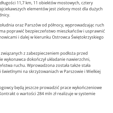
długości 11,7 km, 11 obiektów mostowych, cztery
ajciekawszych elementów jest zielony most dla dużych
nicy.
łudnia oraz Parszów od północy, wyprowadzając ruch
a ma poprawić bezpieczeństwo mieszkańców i usprawnić
owicami i dalej w kierunku Ostrowca Świętokrzyskiego
 związanych z zabezpieczeniem podłoża przed
ie wykonawca dokończył układanie nawierzchni,
ństwa ruchu. Wprowadzona została także stała
 świetlnymi na skrzyżowaniach w Parszowie i Wielkiej
rogowcy będą jeszcze prowadzić prace wykończeniowe
ontrakt o wartości 284 mln zł realizuje w systemie