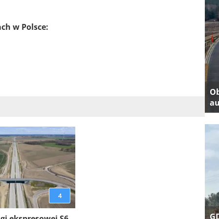
ach w Polsce:
Ob
au
4
GD
gi ekspresowej S6