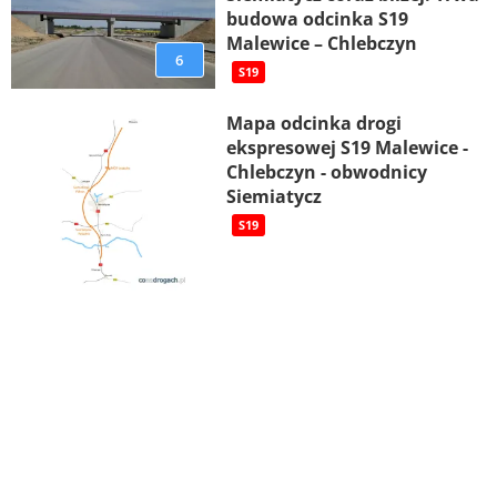
budowa odcinka S19
Malewice – Chlebczyn
6
S19
Mapa odcinka drogi
ekspresowej S19 Malewice -
Chlebczyn - obwodnicy
Siemiatycz
S19