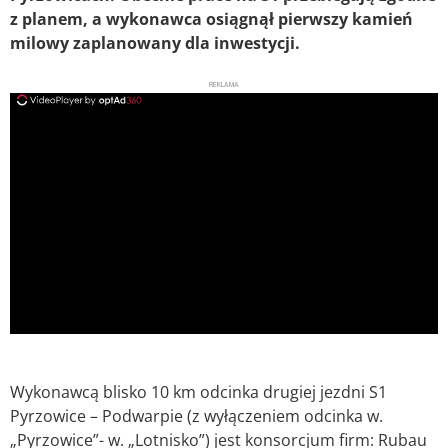
z planem, a wykonawca osiągnął pierwszy kamień
milowy zaplanowany dla inwestycji.
REKLAMA
ad
Wykonawcą blisko 10 km odcinka drugiej jezdni S1
Pyrzowice – Podwarpie (z wyłączeniem odcinka w.
„Pyrzowice”- w. „Lotnisko”) jest konsorcjum firm: Rubau