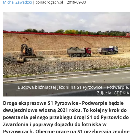
Michał Zawadzki
conadrogach.pl
2019-09-30
Budowa bliźniaczej jezdni na S1 Pyrzowice – Podwarpie.
Zdjęcia: GDDKIA
Droga ekspresowa S1 Pyrzowice - Podwarpie będzie
dwujezdniowa wiosną 2021 roku. To kolejny krok do
powstania pełnego przebiegu drogi S1 od Pyrzowic do
Zwardonia i poprawy dojazdu do lotniska w
Pyrzowicach. Obecnie prace na S1 przebiegają zgodne