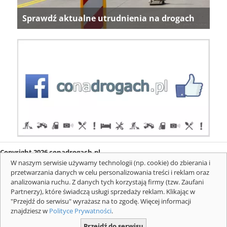
Sprawdź aktualne utrudnienia na drogach
Copyright 2026 conadrogach.pl
O firmie
Redakcja
Regulamin
Informacje o cookies
W naszym serwisie używamy technologii (np. cookie) do zbierania i
Mapa serwisu
Komunikaty
przetwarzania danych w celu personalizowania treści i reklam oraz
analizowania ruchu. Z danych tych korzystają firmy (tzw. Zaufani
Partnerzy), które świadczą usługi sprzedaży reklam. Klikając w
"Przejdź do serwisu" wyrażasz na to zgodę. Więcej informacji
znajdziesz w
Polityce Prywatności
.
Przejdź do serwisu