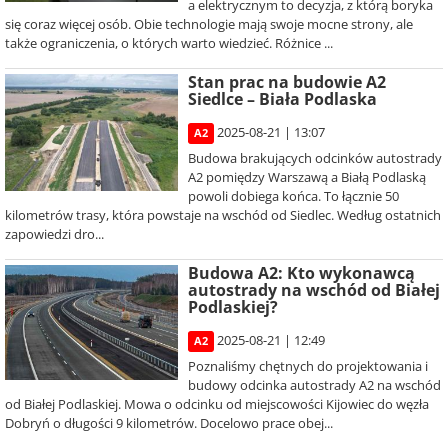
a elektrycznym to decyzja, z którą boryka
się coraz więcej osób. Obie technologie mają swoje mocne strony, ale
także ograniczenia, o których warto wiedzieć. Różnice ...
Stan prac na budowie A2
Siedlce – Biała Podlaska
2025-08-21 | 13:07
A2
Budowa brakujących odcinków autostrady
A2 pomiędzy Warszawą a Białą Podlaską
powoli dobiega końca. To łącznie 50
kilometrów trasy, która powstaje na wschód od Siedlec. Według ostatnich
zapowiedzi dro...
Budowa A2: Kto wykonawcą
autostrady na wschód od Białej
Podlaskiej?
2025-08-21 | 12:49
A2
Poznaliśmy chętnych do projektowania i
budowy odcinka autostrady A2 na wschód
od Białej Podlaskiej. Mowa o odcinku od miejscowości Kijowiec do węzła
Dobryń o długości 9 kilometrów. Docelowo prace obej...