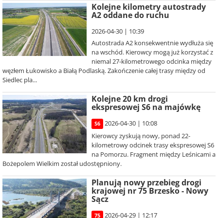
Kolejne kilometry autostrady
A2 oddane do ruchu
2026-04-30 | 10:39
Autostrada A2 konsekwentnie wydłuża się
na wschód. Kierowcy mogą już korzystać z
niemal 27-kilometrowego odcinka między
węzłem Łukowisko a Białą Podlaską. Zakończenie całej trasy między od
Siedlec pla...
Kolejne 20 km drogi
ekspresowej S6 na majówkę
2026-04-30 | 10:08
S6
Kierowcy zyskują nowy, ponad 22-
kilometrowy odcinek trasy ekspresowej S6
na Pomorzu. Fragment między Leśnicami a
Bożepolem Wielkim został udostępniony.
Planują nowy przebieg drogi
krajowej nr 75 Brzesko - Nowy
Sącz
2026-04-29 | 12:17
75