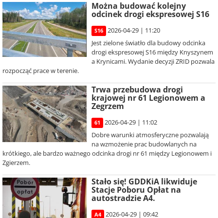
Można budować kolejny
odcinek drogi ekspresowej S16
2026-04-29 | 11:20
S16
Jest zielone światło dla budowy odcinka
drogi ekspresowej S16 między Knyszynem
a Krynicami. Wydanie decyzji ZRID pozwala
rozpocząć prace w terenie.
Trwa przebudowa drogi
krajowej nr 61 Legionowem a
Zegrzem
2026-04-29 | 11:02
61
Dobre warunki atmosferyczne pozwalają
na wzmożenie prac budowlanych na
krótkiego, ale bardzo ważnego odcinka drogi nr 61 między Legionowem i
Zgierzem.
Stało się! GDDKiA likwiduje
Stacje Poboru Opłat na
autostradzie A4.
2026-04-29 | 09:42
A4