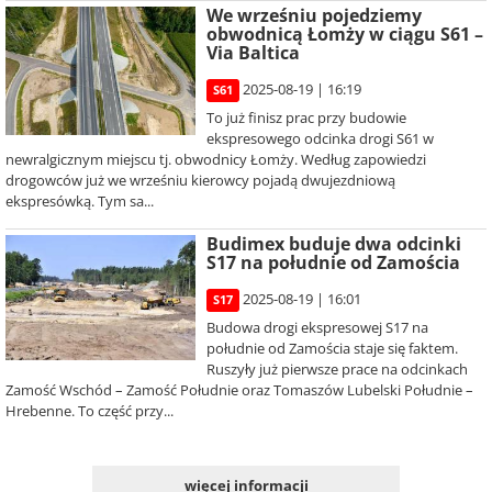
We wrześniu pojedziemy
obwodnicą Łomży w ciągu S61 –
Via Baltica
2025-08-19 | 16:19
S61
To już finisz prac przy budowie
ekspresowego odcinka drogi S61 w
newralgicznym miejscu tj. obwodnicy Łomży. Według zapowiedzi
drogowców już we wrześniu kierowcy pojadą dwujezdniową
ekspresówką. Tym sa...
Budimex buduje dwa odcinki
S17 na południe od Zamościa
2025-08-19 | 16:01
S17
Budowa drogi ekspresowej S17 na
południe od Zamościa staje się faktem.
Ruszyły już pierwsze prace na odcinkach
Zamość Wschód – Zamość Południe oraz Tomaszów Lubelski Południe –
Hrebenne. To część przy...
więcej informacji