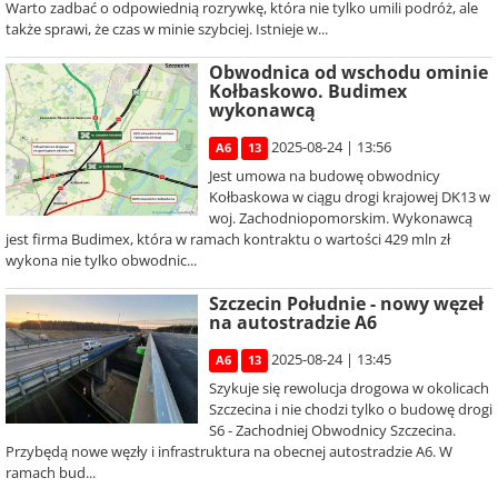
Warto zadbać o odpowiednią rozrywkę, która nie tylko umili podróż, ale
także sprawi, że czas w minie szybciej. Istnieje w...
Obwodnica od wschodu ominie
Kołbaskowo. Budimex
wykonawcą
2025-08-24 | 13:56
A6
13
Jest umowa na budowę obwodnicy
Kołbaskowa w ciągu drogi krajowej DK13 w
woj. Zachodniopomorskim. Wykonawcą
jest firma Budimex, która w ramach kontraktu o wartości 429 mln zł
wykona nie tylko obwodnic...
Szczecin Południe - nowy węzeł
na autostradzie A6
2025-08-24 | 13:45
A6
13
Szykuje się rewolucja drogowa w okolicach
Szczecina i nie chodzi tylko o budowę drogi
S6 - Zachodniej Obwodnicy Szczecina.
Przybędą nowe węzły i infrastruktura na obecnej autostradzie A6. W
ramach bud...