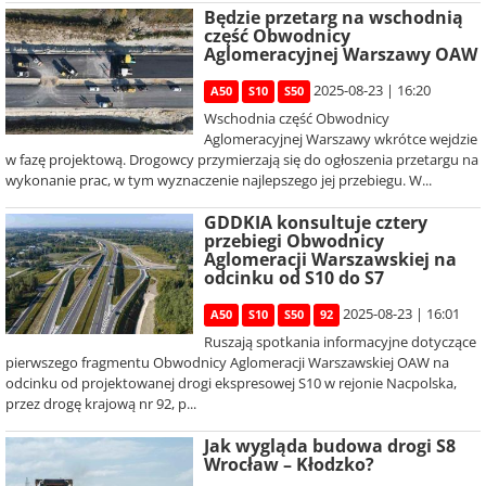
Będzie przetarg na wschodnią
część Obwodnicy
Aglomeracyjnej Warszawy OAW
2025-08-23 | 16:20
A50
S10
S50
Wschodnia część Obwodnicy
Aglomeracyjnej Warszawy wkrótce wejdzie
w fazę projektową. Drogowcy przymierzają się do ogłoszenia przetargu na
wykonanie prac, w tym wyznaczenie najlepszego jej przebiegu. W...
GDDKIA konsultuje cztery
przebiegi Obwodnicy
Aglomeracji Warszawskiej na
odcinku od S10 do S7
2025-08-23 | 16:01
A50
S10
S50
92
Ruszają spotkania informacyjne dotyczące
pierwszego fragmentu Obwodnicy Aglomeracji Warszawskiej OAW na
odcinku od projektowanej drogi ekspresowej S10 w rejonie Nacpolska,
przez drogę krajową nr 92, p...
Jak wygląda budowa drogi S8
Wrocław – Kłodzko?