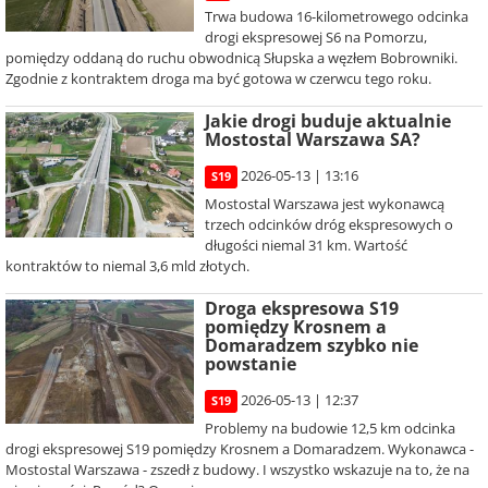
Trwa budowa 16-kilometrowego odcinka
drogi ekspresowej S6 na Pomorzu,
pomiędzy oddaną do ruchu obwodnicą Słupska a węzłem Bobrowniki.
Zgodnie z kontraktem droga ma być gotowa w czerwcu tego roku.
Jakie drogi buduje aktualnie
Mostostal Warszawa SA?
2026-05-13 | 13:16
S19
Mostostal Warszawa jest wykonawcą
trzech odcinków dróg ekspresowych o
długości niemal 31 km. Wartość
kontraktów to niemal 3,6 mld złotych.
Droga ekspresowa S19
pomiędzy Krosnem a
Domaradzem szybko nie
powstanie
2026-05-13 | 12:37
S19
Problemy na budowie 12,5 km odcinka
drogi ekspresowej S19 pomiędzy Krosnem a Domaradzem. Wykonawca -
Mostostal Warszawa - zszedł z budowy. I wszystko wskazuje na to, że na