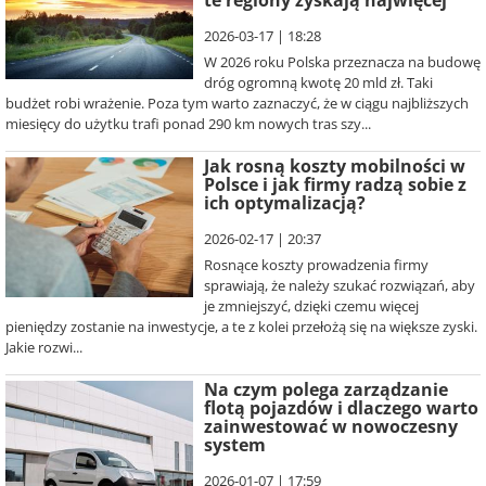
te regiony zyskają najwięcej
2026-03-17 | 18:28
W 2026 roku Polska przeznacza na budowę
dróg ogromną kwotę 20 mld zł. Taki
budżet robi wrażenie. Poza tym warto zaznaczyć, że w ciągu najbliższych
miesięcy do użytku trafi ponad 290 km nowych tras szy...
Jak rosną koszty mobilności w
Polsce i jak firmy radzą sobie z
ich optymalizacją?
2026-02-17 | 20:37
Rosnące koszty prowadzenia firmy
sprawiają, że należy szukać rozwiązań, aby
je zmniejszyć, dzięki czemu więcej
pieniędzy zostanie na inwestycje, a te z kolei przełożą się na większe zyski.
Jakie rozwi...
Na czym polega zarządzanie
flotą pojazdów i dlaczego warto
zainwestować w nowoczesny
system
2026-01-07 | 17:59