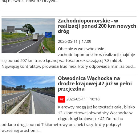
nią nie wróci. Powód? Oczywi...
Zachodniopomorskie - w
realizacji ponad 200 km nowych
dróg
2026-05-11 | 17:09
Obecnie w województwie
zachodniopomorskim w realizacji znajduje
się ponad 207 km tras o łącznej wartości przekraczającej 7,8 mld zł.
Najwięcej kontraktów prowadzi Budimex, który odpowiada m.in. za bud...
Obwodnica Wąchocka na
drodze krajowej 42 już w pełni
przejezdna
2026-05-11 | 16:18
42
Kierowcy mogą już korzystać z całej, blisko
12-kilometrowej obwodnicy Wąchocka w
ciągu drogi krajowej nr 42. Do ruchu
oddano drugi, ponad 7-kilometrowy odcinek trasy, który połączył
wcześniej uruchomi...