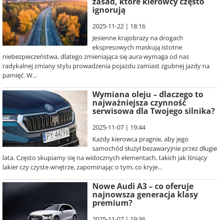
zasad, które kierowcy często
ignorują
2025-11-22 | 18:16
Jesienne krajobrazy na drogach
ekspresowych maskują istotne
niebezpieczeństwa, dlatego zmieniająca się aura wymaga od nas
radykalnej zmiany stylu prowadzenia pojazdu zamiast zgubnej jazdy na
pamięć. W...
Wymiana oleju – dlaczego to
najważniejsza czynność
serwisowa dla Twojego silnika?
2025-11-07 | 19:44
Każdy kierowca pragnie, aby jego
samochód służył bezawaryjnie przez długie
lata. Często skupiamy się na widocznych elementach, takich jak lśniący
lakier czy czyste wnętrze, zapominając o tym, co kryje...
Nowe Audi A3 – co oferuje
najnowsza generacja klasy
premium?
2025-11-07 | 19:36