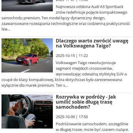
Najnowsza odsłona Audi A3 Sportback
znów redefiniuje pojęcie kompaktowego
samochodu premium. Ten model łączy dynamiczny design,
zaawansowane rozwiązania technologiczne oraz codzienną praktyczność.
Nie...
Dlaczego warto zwrócić uwagę
na Volkswagena Taigo?
2025-10-15 | 11:22
Volkswagen Taigo rewolucjonizuje
segment miejskich crossoverów,
wprowadzając odważną stylistykę SUV-a
coupé do klasy kompaktowej, która dotychczas była zarezerwowana
wyłącznie dla marek premium. Ten s...
Rozrywka w podróży - Jak
umilić sobie długą trasę
samochodem?
2025-10-09 | 17:50
Podróżowanie samochodem, szczególnie
w długiej trasie, może być czasem nużące.