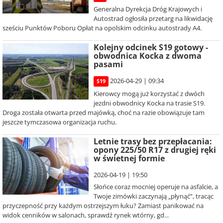
Generalna Dyrekcja Dróg Krajowych i
Autostrad ogłosiła przetarg na likwidację
sześciu Punktów Poboru Opłat na opolskim odcinku autostrady A4.
Kolejny odcinek S19 gotowy -
obwodnica Kocka z dwoma
pasami
2026-04-29 | 09:34
S19
Kierowcy mogą już korzystać z dwóch
jezdni obwodnicy Kocka na trasie S19.
Droga została otwarta przed majówką, choć na razie obowiązuje tam
jeszcze tymczasowa organizacja ruchu.
Letnie trasy bez przepłacania:
opony 225/50 R17 z drugiej ręki
w świetnej formie
2026-04-19 | 19:50
Słońce coraz mocniej operuje na asfalcie, a
Twoje zimówki zaczynają „płynąć”, tracąc
przyczepność przy każdym ostrzejszym łuku? Zamiast panikować na
widok cenników w salonach, sprawdź rynek wtórny, gd...