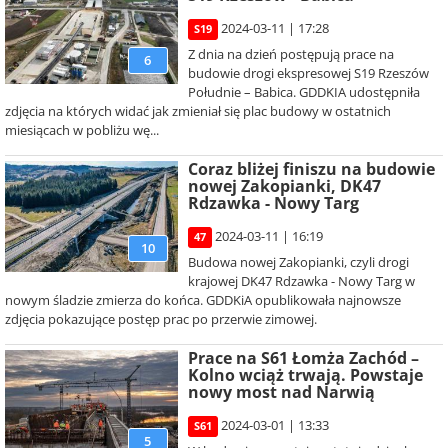
2024-03-11 | 17:28
S19
Z dnia na dzień postępują prace na
6
budowie drogi ekspresowej S19 Rzeszów
Południe – Babica. GDDKIA udostępniła
zdjęcia na których widać jak zmieniał się plac budowy w ostatnich
miesiącach w pobliżu wę...
Coraz bliżej finiszu na budowie
nowej Zakopianki, DK47
Rdzawka - Nowy Targ
2024-03-11 | 16:19
47
10
Budowa nowej Zakopianki, czyli drogi
krajowej DK47 Rdzawka - Nowy Targ w
nowym śladzie zmierza do końca. GDDKiA opublikowała najnowsze
zdjęcia pokazujące postęp prac po przerwie zimowej.
Prace na S61 Łomża Zachód –
Kolno wciąż trwają. Powstaje
nowy most nad Narwią
2024-03-01 | 13:33
S61
5