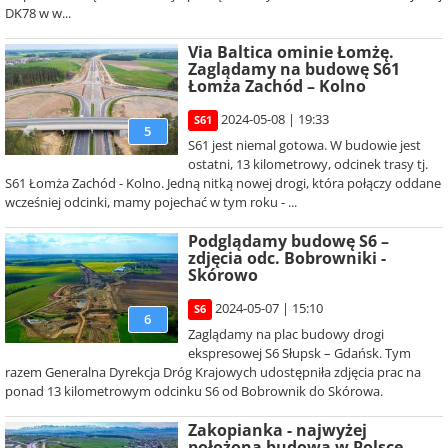
DK78 w w...
Via Baltica ominie Łomżę.
Zaglądamy na budowę S61
Łomża Zachód – Kolno
2024-05-08 | 19:33
S61
5
S61 jest niemal gotowa. W budowie jest
ostatni, 13 kilometrowy, odcinek trasy tj.
S61 Łomża Zachód - Kolno. Jedną nitką nowej drogi, która połączy oddane
wcześniej odcinki, mamy pojechać w tym roku - ...
Podglądamy budowę S6 –
zdjęcia odc. Bobrowniki -
Skórowo
2024-05-07 | 15:10
S6
6
Zaglądamy na plac budowy drogi
ekspresowej S6 Słupsk – Gdańsk. Tym
razem Generalna Dyrekcja Dróg Krajowych udostępniła zdjęcia prac na
ponad 13 kilometrowym odcinku S6 od Bobrownik do Skórowa.
Zakopianka - najwyżej
położona budowa w Polsce.