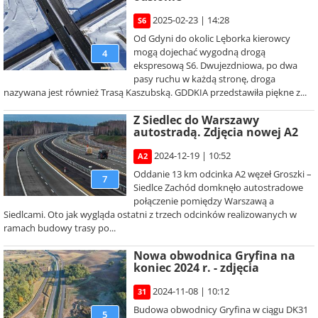
2025-02-23 | 14:28
S6
Od Gdyni do okolic Lęborka kierowcy
mogą dojechać wygodną drogą
4
ekspresową S6. Dwujezdniowa, po dwa
pasy ruchu w każdą stronę, droga
nazywana jest również Trasą Kaszubską. GDDKIA przedstawiła piękne z...
Z Siedlec do Warszawy
autostradą. Zdjęcia nowej A2
2024-12-19 | 10:52
A2
Oddanie 13 km odcinka A2 węzeł Groszki –
7
Siedlce Zachód domknęło autostradowe
połączenie pomiędzy Warszawą a
Siedlcami. Oto jak wygląda ostatni z trzech odcinków realizowanych w
ramach budowy trasy po...
Nowa obwodnica Gryfina na
koniec 2024 r. - zdjęcia
2024-11-08 | 10:12
31
Budowa obwodnicy Gryfina w ciągu DK31
5