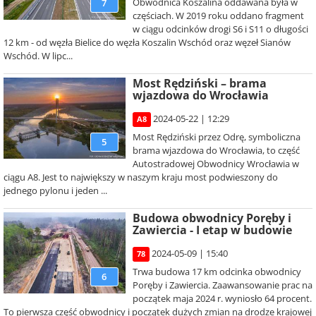
Obwodnica Koszalina oddawana była w
7
częściach. W 2019 roku oddano fragment
w ciągu odcinków drogi S6 i S11 o długości
12 km - od węzła Bielice do węzła Koszalin Wschód oraz węzeł Sianów
Wschód. W lipc...
Most Rędziński – brama
wjazdowa do Wrocławia
2024-05-22 | 12:29
A8
Most Rędziński przez Odrę, symboliczna
5
brama wjazdowa do Wrocławia, to część
Autostradowej Obwodnicy Wrocławia w
ciągu A8. Jest to największy w naszym kraju most podwieszony do
jednego pylonu i jeden ...
Budowa obwodnicy Poręby i
Zawiercia - I etap w budowie
2024-05-09 | 15:40
78
Trwa budowa 17 km odcinka obwodnicy
6
Poręby i Zawiercia. Zaawansowanie prac na
początek maja 2024 r. wyniosło 64 procent.
To pierwsza część obwodnicy i początek dużych zmian na drodze krajowej