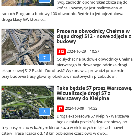
(woj. zachodniopomorskie) zbliża się do
końca. Inwestycja jest realizowana w
ramach Programu budowy 100 obwodnic. Będzie to jednojezdniowa
droga klasy GP, która o...
Prace na obwodnicy Chełma w
ciągu drogi S12 - nowe zdjęcia z
budowy
2024-10-29 | 10:57
S12
7
Co słychać na budowie obwodnicy Chełma,
pierwszego budowanego odcinka drogi
ekspresowej S12 Piaski - Dorohusk? Wykonawca prowadzi prace m.in.
przy budowie trasy głównej, obiektów mostowych i przebudow...
Taka będzie S7 przez Warszawę.
Wizualizacje drogi S7 z
Warszawy do Kiełpina
2024-10-09 | 14:32
S7
8
Droga ekspresowa S7 Kiełpin - Warszawa
będzie miała przekrój dwujezdniowy po
trzy pasy ruchu w każdym kierunku, a w niektórych miejscach nawet
cztery. Trasa licząca od. 13 km pobiegnie częściowo w dwó...