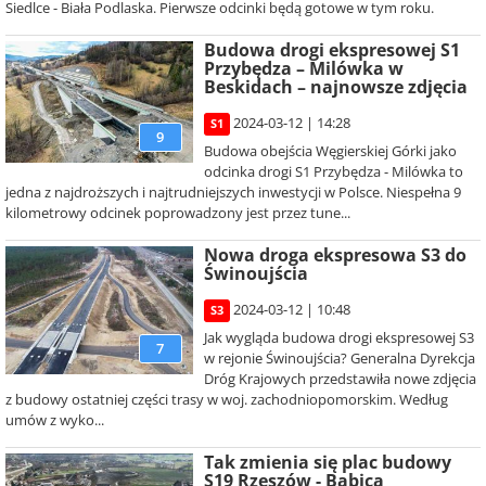
Siedlce - Biała Podlaska. Pierwsze odcinki będą gotowe w tym roku.
Budowa drogi ekspresowej S1
Przybędza – Milówka w
Beskidach – najnowsze zdjęcia
2024-03-12 | 14:28
S1
9
Budowa obejścia Węgierskiej Górki jako
odcinka drogi S1 Przybędza - Milówka to
jedna z najdroższych i najtrudniejszych inwestycji w Polsce. Niespełna 9
kilometrowy odcinek poprowadzony jest przez tune...
Nowa droga ekspresowa S3 do
Świnoujścia
2024-03-12 | 10:48
S3
Jak wygląda budowa drogi ekspresowej S3
7
w rejonie Świnoujścia? Generalna Dyrekcja
Dróg Krajowych przedstawiła nowe zdjęcia
z budowy ostatniej części trasy w woj. zachodniopomorskim. Według
umów z wyko...
Tak zmienia się plac budowy
S19 Rzeszów - Babica