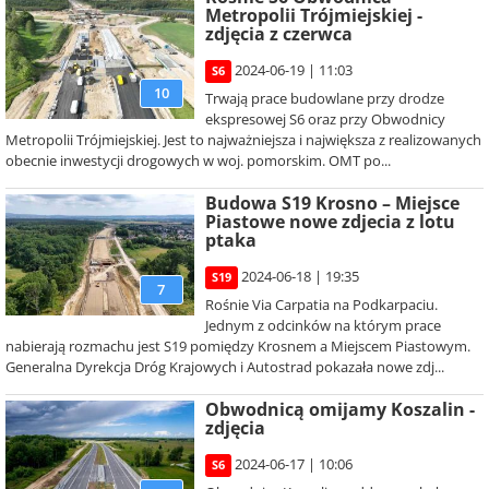
Metropolii Trójmiejskiej -
zdjęcia z czerwca
2024-06-19 | 11:03
S6
10
Trwają prace budowlane przy drodze
ekspresowej S6 oraz przy Obwodnicy
Metropolii Trójmiejskiej. Jest to najważniejsza i największa z realizowanych
obecnie inwestycji drogowych w woj. pomorskim. OMT po...
Budowa S19 Krosno – Miejsce
Piastowe nowe zdjecia z lotu
ptaka
2024-06-18 | 19:35
S19
7
Rośnie Via Carpatia na Podkarpaciu.
Jednym z odcinków na którym prace
nabierają rozmachu jest S19 pomiędzy Krosnem a Miejscem Piastowym.
Generalna Dyrekcja Dróg Krajowych i Autostrad pokazała nowe zdj...
Obwodnicą omijamy Koszalin -
zdjęcia
2024-06-17 | 10:06
S6