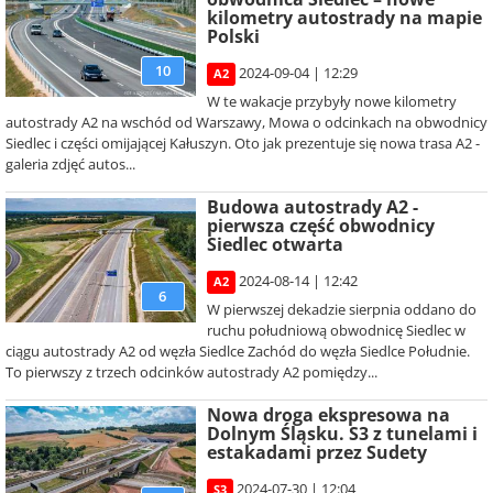
kilometry autostrady na mapie
Polski
10
2024-09-04 | 12:29
A2
W te wakacje przybyły nowe kilometry
autostrady A2 na wschód od Warszawy, Mowa o odcinkach na obwodnicy
Siedlec i części omijającej Kałuszyn. Oto jak prezentuje się nowa trasa A2 -
galeria zdjęć autos...
Budowa autostrady A2 -
pierwsza część obwodnicy
Siedlec otwarta
2024-08-14 | 12:42
A2
6
W pierwszej dekadzie sierpnia oddano do
ruchu południową obwodnicę Siedlec w
ciągu autostrady A2 od węzła Siedlce Zachód do węzła Siedlce Południe.
To pierwszy z trzech odcinków autostrady A2 pomiędzy...
Nowa droga ekspresowa na
Dolnym Śląsku. S3 z tunelami i
estakadami przez Sudety
2024-07-30 | 12:04
S3