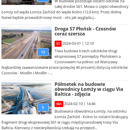
W budowie pozostaje ostatni odcinek na
całej drodze S61. Mowa o części obwodnicy
Łomży od węzła Łomża Zachód do węzła Kolno (12,9 km). Przez dolinę
Narwi będzie prowadził nowy most - oto jak wygląda j...
Droga S7 Płońsk - Czosnów
coraz szersza
2024-03-01 | 12:10
S7
Trwa budowa trzech odcinków drogi
12
ekspresowej S7 pomiędzy Płońskiem a
Czosnowem na północ od Warszawy.
Najbardziej zaawansowane prace (powyżej 40 procent) dotyczą odcinków
Czosnów - Modlin i Modlin - ...
Półmetek na budowie
obwodnicy Łomży w ciągu Via
Baltica - zdjęcia
2024-02-10 | 14:46
S61
5
Budowana obwodnica Łomży, na odcinku
Łomża Zachód - Kolno to ostatni brakujący
fragment drogi ekspresowej S61 w ciągu międzynarodowej trasy Via
Baltica. Kierowcy z niecierpliwością czekają na przejezd...