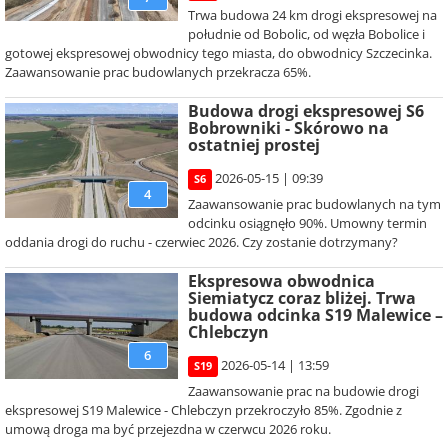
Trwa budowa 24 km drogi ekspresowej na
południe od Bobolic, od węzła Bobolice i
gotowej ekspresowej obwodnicy tego miasta, do obwodnicy Szczecinka.
Zaawansowanie prac budowlanych przekracza 65%.
Budowa drogi ekspresowej S6
Bobrowniki - Skórowo na
ostatniej prostej
2026-05-15 | 09:39
S6
4
Zaawansowanie prac budowlanych na tym
odcinku osiągnęło 90%. Umowny termin
oddania drogi do ruchu - czerwiec 2026. Czy zostanie dotrzymany?
Ekspresowa obwodnica
Siemiatycz coraz bliżej. Trwa
budowa odcinka S19 Malewice –
Chlebczyn
6
2026-05-14 | 13:59
S19
Zaawansowanie prac na budowie drogi
ekspresowej S19 Malewice - Chlebczyn przekroczyło 85%. Zgodnie z
umową droga ma być przejezdna w czerwcu 2026 roku.