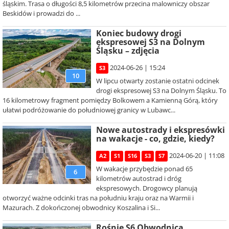
śląskim. Trasa o długości 8,5 kilometrów przecina malowniczy obszar
Beskidów i prowadzi do ...
Koniec budowy drogi
ekspresowej S3 na Dolnym
Śląsku – zdjęcia
2024-06-26 | 15:24
S3
10
W lipcu otwarty zostanie ostatni odcinek
drogi ekspresowej S3 na Dolnym Śląsku. To
16 kilometrowy fragment pomiędzy Bolkowem a Kamienną Górą, który
ułatwi podróżowanie do południowej granicy w Lubawc...
Nowe autostrady i ekspresówki
na wakacje - co, gdzie, kiedy?
2024-06-20 | 11:08
A2
S1
S16
S3
S7
W wakacje przybędzie ponad 65
6
kilometrów autostrad i dróg
ekspresowych. Drogowcy planują
otworzyć ważne odcinki tras na południu kraju oraz na Warmii i
Mazurach. Z dokończonej obwodnicy Koszalina i Si...
Rośnie S6 Obwodnica