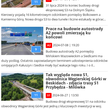
11
31 lipca 2024 to koniec budowy drogi
ekspresowej S3 na Dolnym Śląsku.
Kierowcy pojadą 16 kilometrowym odcinkiem pomiędzy Bolkowem a
Kamienną Górą. Nowa droga S3 to dwa tunele i liczne estakady w górac...
Prace na budowie autostrady
A2 powoli zmierzają ku
końcowi
2024-07-08 | 19:20
A2
9
Budowa autostrady A2 pomiędzy
Mińskiem Mazowieckim a Siedlcami ma
duży poślizg. Ostatnio zapowiadanym terminem udostepnienia odcinków
omijających Kałuszyn i Siedlce miały być wakacje tego roku. I o il...
Tak wygląda nowa S1,
obwodnica Węgierskiej Górki w
Beskidach - zdjęcia trasy S1
Przybędza - Milówka
11
2024-06-27 | 13:50
S1
Budowa drogi ekspresowej S1 na odcinku
obwodnicy Węgierskiej Górki jest jedną z kluczowych inwestycji w woj.