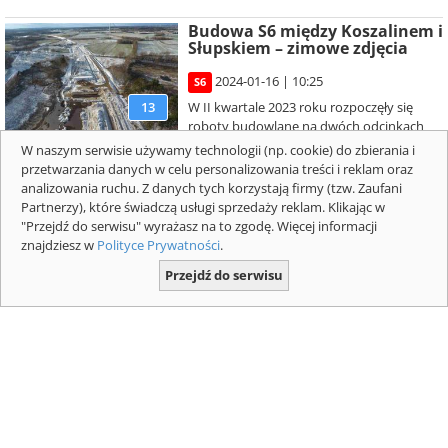
Budowa S6 między Koszalinem i
Słupskiem – zimowe zdjęcia
2024-01-16 | 10:25
S6
W II kwartale 2023 roku rozpoczęły się
13
roboty budowlane na dwóch odcinkach
realizacyjnych drogi ekspresowej S6
W naszym serwisie używamy technologii (np. cookie) do zbierania i
Koszalin (Sianów) – Słupsk. Zakończenie budowy S6 Koszalin – Słupsk
przetwarzania danych w celu personalizowania treści i reklam oraz
planowane jest w drug...
analizowania ruchu. Z danych tych korzystają firmy (tzw. Zaufani
Partnerzy), które świadczą usługi sprzedaży reklam. Klikając w
Budowa drogi S1 Oświęcim -
"Przejdź do serwisu" wyrażasz na to zgodę. Więcej informacji
Dankowice
znajdziesz w
Polityce Prywatności
.
2024-01-15 | 16:55
Przejdź do serwisu
S1
Obecnie w realizacji jest ponad 55 km drogi
10
ekspresowej S1 w woj. śląskim, a koszt prac
budowalnych to ponad 4 mld zł. Jednym z
budowanych odcinków jest S1 Oświęcim - Dankowice, jako część większej
in...
więcej zdjęć