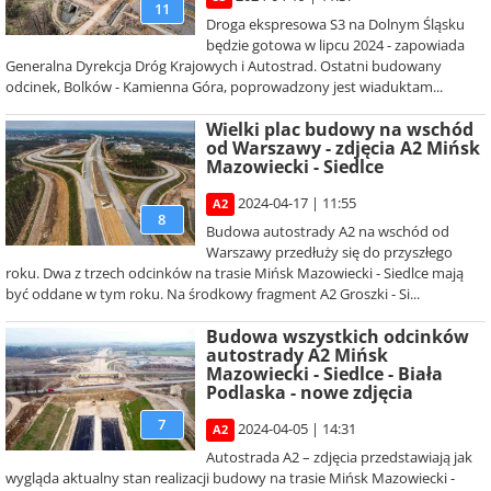
11
Droga ekspresowa S3 na Dolnym Śląsku
będzie gotowa w lipcu 2024 - zapowiada
Generalna Dyrekcja Dróg Krajowych i Autostrad. Ostatni budowany
odcinek, Bolków - Kamienna Góra, poprowadzony jest wiaduktam...
Wielki plac budowy na wschód
od Warszawy - zdjęcia A2 Mińsk
Mazowiecki - Siedlce
2024-04-17 | 11:55
A2
8
Budowa autostrady A2 na wschód od
Warszawy przedłuży się do przyszłego
roku. Dwa z trzech odcinków na trasie Mińsk Mazowiecki - Siedlce mają
być oddane w tym roku. Na środkowy fragment A2 Groszki - Si...
Budowa wszystkich odcinków
autostrady A2 Mińsk
Mazowiecki - Siedlce - Biała
Podlaska - nowe zdjęcia
7
2024-04-05 | 14:31
A2
Autostrada A2 – zdjęcia przedstawiają jak
wygląda aktualny stan realizacji budowy na trasie Mińsk Mazowiecki -