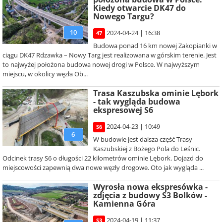
Kiedy otwarcie DK47 do
Nowego Targu?
10
2024-04-24 | 16:38
47
Budowa ponad 16 km nowej Zakopianki w
ciągu DK47 Rdzawka – Nowy Targ jest realizowana w górskim terenie. Jest
to najwyżej położona budowa nowej drogi w Polsce. W najwyższym
miejscu, w okolicy węzła Ob...
Trasa Kaszubska ominie Lębork
- tak wygląda budowa
ekspresowej S6
2024-04-23 | 10:49
S6
6
W budowie jest dalsza część Trasy
Kaszubskiej z Bożego Pola do Leśnic.
Odcinek trasy S6 o długości 22 kilometrów ominie Lębork. Dojazd do
miejscowości zapewnią dwa nowe węzły drogowe. Oto jak wygląda ...
Wyrosła nowa ekspresówka -
zdjęcia z budowy S3 Bolków -
Kamienna Góra
2024-04-19 | 11:37
S3