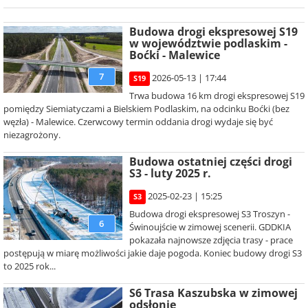
Budowa drogi ekspresowej S19
w województwie podlaskim -
Boćki - Malewice
7
2026-05-13 | 17:44
S19
Trwa budowa 16 km drogi ekspresowej S19
pomiędzy Siemiatyczami a Bielskiem Podlaskim, na odcinku Boćki (bez
węzła) - Malewice. Czerwcowy termin oddania drogi wydaje się być
niezagrożony.
Budowa ostatniej części drogi
S3 - luty 2025 r.
2025-02-23 | 15:25
S3
Budowa drogi ekspresowej S3 Troszyn -
6
Świnoujście w zimowej scenerii. GDDKIA
pokazała najnowsze zdjęcia trasy - prace
postępują w miarę możliwości jakie daje pogoda. Koniec budowy drogi S3
to 2025 rok...
S6 Trasa Kaszubska w zimowej
odsłonie