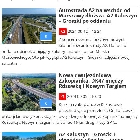
Autostrada A2 na wschód od
Warszawy dłuższa. A2 Kałuszyn
– Groszki po oddaniu
2024-09-12 | 12:24
A2
9
Z końcem sierpnia przybyło nowych
kilometrów autostrady A2. Do ruchu
oddano odcinek omijający Kałuszyn na wschód od Mińska
Mazowieckiego. Oto jak wygląda A2 Kałuszyn - Groszki - zdjęcia nowej
autostra...
Nowa dwujezdniowa
Zakopianka, DK47 między
Rdzawką i Nowym Targiem
2024-09-05 | 10:20
47
6
Korki na zakopiance w Klikuszowej
przechodzą do przeszłości. Od końcówki
wakacji kierowcy korzystają z nowej, dwujezdniowej Zakopianki pomiędzy
Rdzawką a Nowym Targiem. To ponad 16 km drogi klasy GP (...
A2 Kałuszyn – Groszki i
obwodnica Siedlec – nowe