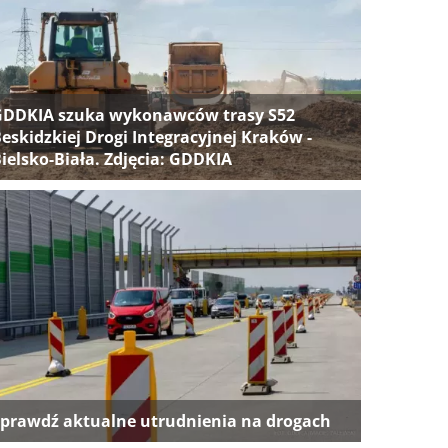
GDDKIA szuka wykonawców trasy S52
eskidzkiej Drogi Integracyjnej Kraków -
ielsko-Biała. Zdjęcia: GDDKIA
prawdź aktualne utrudnienia na drogach