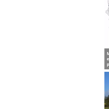
M
e
p