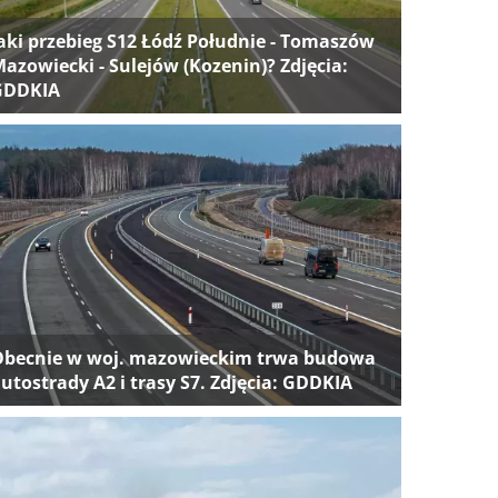
aki przebieg S12 Łódź Południe - Tomaszów
azowiecki - Sulejów (Kozenin)? Zdjęcia:
GDDKIA
Obecnie w woj. mazowieckim trwa budowa
utostrady A2 i trasy S7. Zdjęcia: GDDKIA