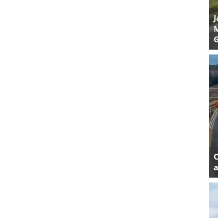
J
M
a