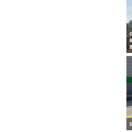
B
B
S