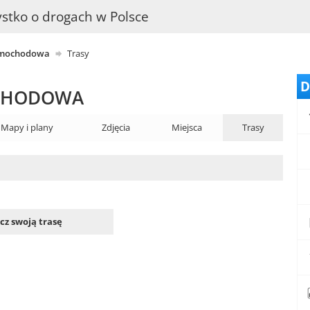
stko o drogach w Polsce
amochodowa
Trasy
D
OCHODOWA
Mapy i plany
Zdjęcia
Miejsca
Trasy
z swoją trasę