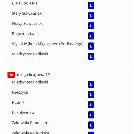
Biała Podlaska
L
Stary Sławacinek
L
Nowy Sławacinek
L
Rogoźniczka
L
Wysokie (koło Międzyrzeca Podlaskiego)
L
Międzyrzec Podlaski
L
droga krajowa 19
19
Międzyrzec Podlaski
L
Rzeczyca
L
Rudnik
L
Kąkolewnica
L
Żakowola Poprzeczna
L
Żakowola Radzyńska