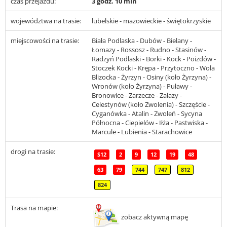
czas przejazdu:
3 godz. 10 min
województwa na trasie:
lubelskie - mazowieckie - świętokrzyskie
miejscowości na trasie:
Biała Podlaska - Dubów - Bielany -
Łomazy - Rossosz - Rudno - Stasinów -
Radzyń Podlaski - Borki - Kock - Poizdów -
Stoczek Kocki - Krępa - Przytoczno - Wola
Blizocka - Żyrzyn - Osiny (koło Żyrzyna) -
Wronów (koło Żyrzyna) - Puławy -
Bronowice - Zarzecze - Załazy -
Celestynów (koło Zwolenia) - Szczęście -
Cyganówka - Atalin - Zwoleń - Sycyna
Północna - Ciepielów - Iłża - Pastwiska -
Marcule - Lubienia - Starachowice
drogi na trasie:
S12
2
9
12
19
48
63
79
744
747
812
824
Trasa na mapie:
zobacz aktywną mapę