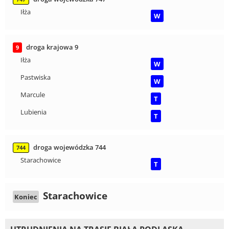
Iłża
W
droga krajowa 9
9
Iłża
W
Pastwiska
W
Marcule
T
Lubienia
T
droga wojewódzka 744
744
Starachowice
T
Starachowice
Koniec