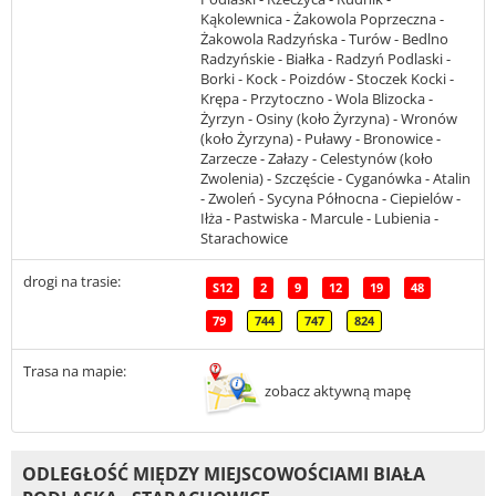
Kąkolewnica - Żakowola Poprzeczna -
Żakowola Radzyńska - Turów - Bedlno
Radzyńskie - Białka - Radzyń Podlaski -
Borki - Kock - Poizdów - Stoczek Kocki -
Krępa - Przytoczno - Wola Blizocka -
Żyrzyn - Osiny (koło Żyrzyna) - Wronów
(koło Żyrzyna) - Puławy - Bronowice -
Zarzecze - Załazy - Celestynów (koło
Zwolenia) - Szczęście - Cyganówka - Atalin
- Zwoleń - Sycyna Północna - Ciepielów -
Iłża - Pastwiska - Marcule - Lubienia -
Starachowice
drogi na trasie:
S12
2
9
12
19
48
79
744
747
824
Trasa na mapie:
zobacz aktywną mapę
ODLEGŁOŚĆ MIĘDZY MIEJSCOWOŚCIAMI BIAŁA