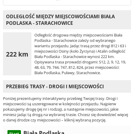
ODLEGŁOŚĆ MIĘDZY MIEJSCOWOŚCIAMI BIAŁA
PODLASKA - STARACHOWICE
Odległość drogowa między miejscowościami Biała
Podlaska - Starachowice zależy od wybranego
wariantu przejazdu. Jadąc trasą przez drogi 812 i 63 i
miejscowości Osiny (koło Żyrzyna) i Atalin odległość
222 km
Biała Podlaska - Starachowice wynosi 222 km.
Opisywana trasa prowadzi drogami: S12, 2, 9, 12, 19,
48, 63, 79, 744, 747, 812, 824, przez miejscowości:
Biała Podlaska, Puławy, Starachowice.
PRZEBIEG TRASY - DROGI I MIEJSCOWOŚCI
Poniżej prezentujemy interaktywny przebieg Twojej trasy. Drogi i
miejscowości są uszeregowane w kolejności przejazdu. Najpierw
pokazujemy drogę (jej nr i rodzaj), a następnie miejscowości, jakie
miniesz jadąc tą drogą na wybranej trasie. Chcesz się dowiedzieć więcej
o danej drodze czy miejscowości – kliknij wybraną pozycję.
Biała Podlaska
Start