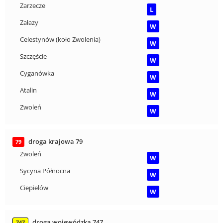
Zarzecze
L
Załazy
W
Celestynów (koło Zwolenia)
W
Szczęście
W
Cyganówka
W
Atalin
W
Zwoleń
W
droga krajowa 79
79
Zwoleń
W
Sycyna Północna
W
Ciepielów
W
droga wojewódzka 747
747