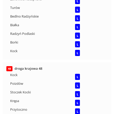
L
Turów
L
Bedlno Radzyńskie
L
Białka
L
Radzyń Podlaski
L
Borki
L
Kock
L
droga krajowa 48
48
Kock
L
Poizdów
L
Stoczek Kocki
L
Krępa
L
Przytoczno
L