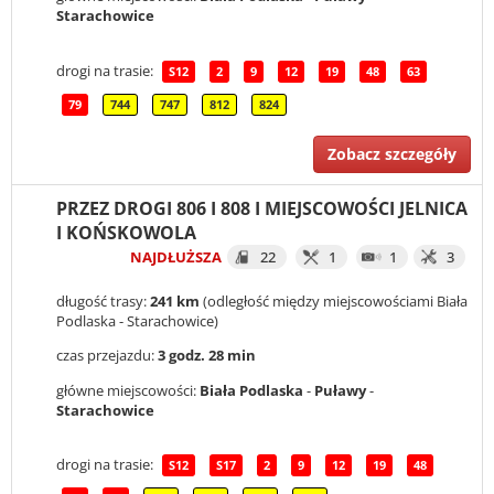
Starachowice
drogi na trasie:
S12
2
9
12
19
48
63
79
744
747
812
824
Zobacz szczegóły
PRZEZ DROGI 806 I 808 I MIEJSCOWOŚCI JELNICA
I KOŃSKOWOLA
NAJDŁUŻSZA
22
1
1
3
długość trasy:
241 km
(odległość między miejscowościami Biała
Podlaska - Starachowice)
czas przejazdu:
3 godz. 28 min
główne miejscowości:
Biała Podlaska
-
Puławy
-
Starachowice
drogi na trasie:
S12
S17
2
9
12
19
48