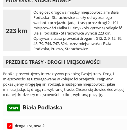
PODLASKA - STARACHOWICE
Odległość drogowa między miejscowościami Biała
Podlaska - Starachowice zależy od wybranego
wariantu przejazdu. Jadąc trasą przez drogi 2 i 19 i
miejscowości Białka i Osiny (koło Żyrzyna) odległość
223 km
Biała Podlaska - Starachowice wynosi 223 km.
Opisywana trasa prowadzi drogami: S12, 2, 9, 12, 19,
48, 79, 744, 747, 824, przez miejscowości: Biała
Podlaska, Puławy, Starachowice.
PRZEBIEG TRASY - DROGI I MIEJSCOWOŚCI
Poniżej prezentujemy interaktywny przebieg Twojej trasy. Drogi i
miejscowości są uszeregowane w kolejności przejazdu. Najpierw
pokazujemy drogę (jej nr i rodzaj), a następnie miejscowości, jakie
miniesz jadąc tą drogą na wybranej trasie. Chcesz się dowiedzieć więcej
o danej drodze czy miejscowości – kliknij wybraną pozycję.
Biała Podlaska
Start
droga krajowa 2
2