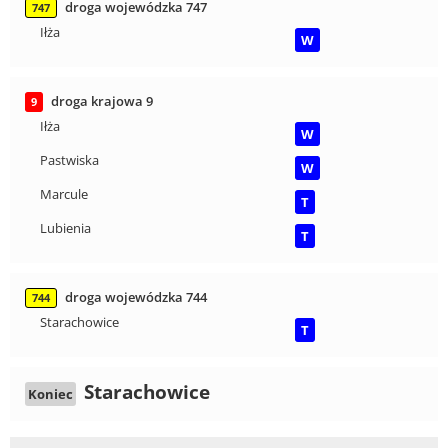
droga wojewódzka 747
747
Iłża
W
droga krajowa 9
9
Iłża
W
Pastwiska
W
Marcule
T
Lubienia
T
droga wojewódzka 744
744
Starachowice
T
Starachowice
Koniec