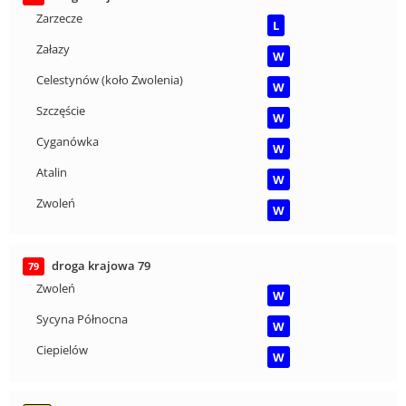
Zarzecze
L
Załazy
W
Celestynów (koło Zwolenia)
W
Szczęście
W
Cyganówka
W
Atalin
W
Zwoleń
W
droga krajowa 79
79
Zwoleń
W
Sycyna Północna
W
Ciepielów
W