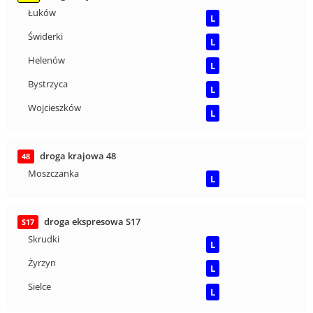
Łuków
L
Świderki
L
Helenów
L
Bystrzyca
L
Wojcieszków
L
droga krajowa 48
48
Moszczanka
L
droga ekspresowa S17
S17
Skrudki
L
Żyrzyn
L
Sielce
L