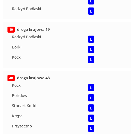
L
Radzyń Podlaski
L
droga krajowa 19
19
Radzyń Podlaski
L
Borki
L
Kock
L
droga krajowa 48
48
Kock
L
Poizdów
L
Stoczek Kocki
L
Krępa
L
Przytoczno
L