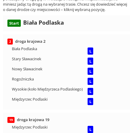
miniesz jadąc tą drogą na wybranej trasie. Chcesz się dowiedzieć więcej
o danej drodze czy miejscowości – kliknij wybraną pozycję.
Biała Podlaska
Start
droga krajowa 2
2
Biała Podlaska
L
Stary Sławacinek
L
Nowy Sławacinek
L
Rogoźniczka
L
Wysokie (koło Międzyrzeca Podlaskiego)
L
Międzyrzec Podlaski
L
droga krajowa 19
19
Międzyrzec Podlaski
L