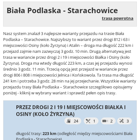
Biała Podlaska - Starachowice
trasa powrotna
Nasz system znalazł 3 najlepsze warianty przejazdu na trasie Biała
Podlaska – Starachowice. Najszybszy to wariant przez drogi 812 i 63 i
miejscowości Osiny (koło Żyrzyna) i Atalin – droga ma długość 222 km i
przejazd zajmie nam zazwyczaj 3 godz. 10 min. Drugą alternatywą jest
trasa w wariancie przez drogi 2 i 19 i miejscowości Białka i Osiny (koło
Żyrzyna). Droga ma wtedy długość 223 km, a czas jej przejazdu wynosi
średnio 3 godz. 11 min. Trzecią opcją jest przejazd w wariancie przez
drogi 806 i 808 i miejscowości Jelnica i Końskowola. Ta trasa ma długość
241 km i potrzeba 3 godz. 28 min na jej przejechanie. Wszystkie warianty
przejazdu trasy Biała Podlaska – Starachowice szczegółowo opisujemy
poniżej - kliknij w wybrany wariant i sprawdź pełen opis trasy.
PRZEZ DROGI 2 I 19 I MIEJSCOWOŚCI BIAŁKA I
OSINY (KOŁO ŻYRZYNA)
24
1
2
3
długość trasy:
223 km
(odległość między miejscowościami Biała
Podlaska - Starachowice)