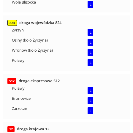
Wola Blizocka
L
droga wojewódzka 824
824
Żyrzyn
L
Osiny (koło Żyrzyna)
L
Wronów (koło Żyrzyna)
L
Puławy
L
droga ekspresowa S12
S12
Puławy
L
Bronowice
L
Zarzecze
L
droga krajowa 12
12