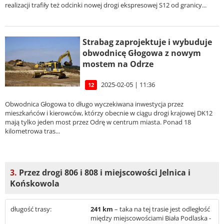
realizacji trafiły też odcinki nowej drogi ekspresowej S12 od granicy...
Strabag zaprojektuje i wybuduje
obwodnicę Głogowa z nowym
mostem na Odrze
2025-02-05 | 11:36
12
Obwodnica Głogowa to długo wyczekiwana inwestycja przez
mieszkańców i kierowców, którzy obecnie w ciągu drogi krajowej DK12
mają tylko jeden most przez Odrę w centrum miasta. Ponad 18
kilometrowa tras...
3.
Przez drogi 806 i 808 i miejscowości Jelnica i
Końskowola
długość trasy:
241 km
– taka na tej trasie jest odległość
między miejscowościami Biała Podlaska -