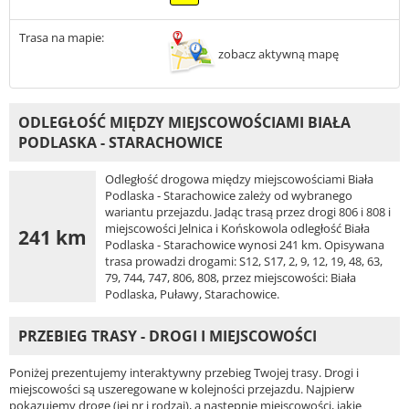
Trasa na mapie:
zobacz aktywną mapę
ODLEGŁOŚĆ MIĘDZY MIEJSCOWOŚCIAMI BIAŁA
PODLASKA - STARACHOWICE
Odległość drogowa między miejscowościami Biała
Podlaska - Starachowice zależy od wybranego
wariantu przejazdu. Jadąc trasą przez drogi 806 i 808 i
miejscowości Jelnica i Końskowola odległość Biała
241 km
Podlaska - Starachowice wynosi 241 km. Opisywana
trasa prowadzi drogami: S12, S17, 2, 9, 12, 19, 48, 63,
79, 744, 747, 806, 808, przez miejscowości: Biała
Podlaska, Puławy, Starachowice.
PRZEBIEG TRASY - DROGI I MIEJSCOWOŚCI
Poniżej prezentujemy interaktywny przebieg Twojej trasy. Drogi i
miejscowości są uszeregowane w kolejności przejazdu. Najpierw
pokazujemy drogę (jej nr i rodzaj), a następnie miejscowości, jakie