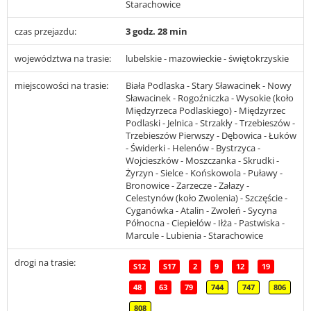
Starachowice
czas przejazdu:
3 godz. 28 min
województwa na trasie:
lubelskie - mazowieckie - świętokrzyskie
miejscowości na trasie:
Biała Podlaska - Stary Sławacinek - Nowy
Sławacinek - Rogoźniczka - Wysokie (koło
Międzyrzeca Podlaskiego) - Międzyrzec
Podlaski - Jelnica - Strzakły - Trzebieszów -
Trzebieszów Pierwszy - Dębowica - Łuków
- Świderki - Helenów - Bystrzyca -
Wojcieszków - Moszczanka - Skrudki -
Żyrzyn - Sielce - Końskowola - Puławy -
Bronowice - Zarzecze - Załazy -
Celestynów (koło Zwolenia) - Szczęście -
Cyganówka - Atalin - Zwoleń - Sycyna
Północna - Ciepielów - Iłża - Pastwiska -
Marcule - Lubienia - Starachowice
drogi na trasie:
S12
S17
2
9
12
19
48
63
79
744
747
806
808