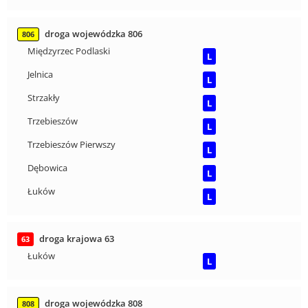
droga wojewódzka 806
806
Międzyrzec Podlaski
L
Jelnica
L
Strzakły
L
Trzebieszów
L
Trzebieszów Pierwszy
L
Dębowica
L
Łuków
L
droga krajowa 63
63
Łuków
L
droga wojewódzka 808
808