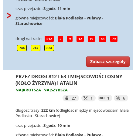
czas przejazdu:
3 godz. 11 min
główne miejscowości:
Biała Podlaska
-
Puławy
-
Starachowice
drogi na trasie:
S12
2
9
12
19
48
79
744
747
824
Zobacz szczegóły
PRZEZ DROGI 812 I 63 I MIEJSCOWOŚCI OSINY
(KOŁO ŻYRZYNA) I ATALIN
NAJKRÓTSZA
NAJSZYBSZA
27
1
1
6
długość trasy:
222 km
(odległość między miejscowościami Biała
Podlaska - Starachowice)
czas przejazdu:
3 godz. 10 min
główne miejscowości:
Biała Podlaska
-
Puławy
-