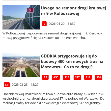
Uwaga na remont drogi krajowej
nr 9 w Kolbuszowej
2026-04-29 | 11:30
9
W Kolbuszowej rozpoczyna się remont drogi krajowej nr 9. Kierowcy
muszą przygotować się na czasowe utrudnienia w ruchu.
GDDKIA przygotowuje się do
budowy 400 km nowych tras na
Mazowszu. Co to za drogi?
A2
A50
S12
S17
S19
S50
2025-02-23 | 13:27
S7
Obecnie w woj. mazowieckim trwa budowa autostrady A2 w kierunku
wschodniej granicy, drogi ekspresowej S7 na północ od Warszawy. Do
realizacji trafiły też odcinki nowej drogi ekspresowej S12 od granicy...