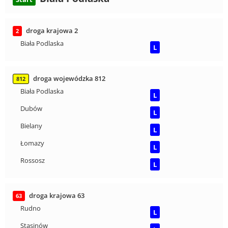
droga krajowa 2
2
Biała Podlaska
L
droga wojewódzka 812
812
Biała Podlaska
L
Dubów
L
Bielany
L
Łomazy
L
Rossosz
L
droga krajowa 63
63
Rudno
L
Stasinów