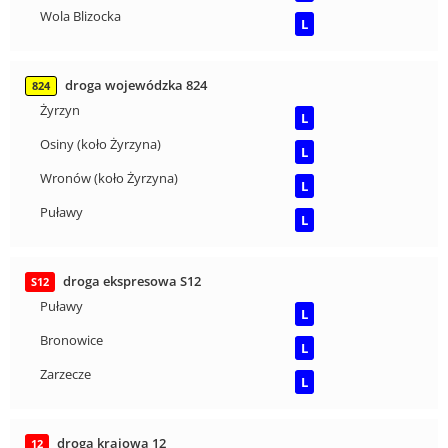
Wola Blizocka
L
droga wojewódzka 824
824
Żyrzyn
L
Osiny (koło Żyrzyna)
L
Wronów (koło Żyrzyna)
L
Puławy
L
droga ekspresowa S12
S12
Puławy
L
Bronowice
L
Zarzecze
L
droga krajowa 12
12