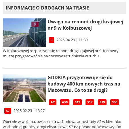
INFORMACJE O DROGACH NA TRASIE
Uwaga na remont drogi krajowej
nr 9 w Kolbuszowej
2026-04-29 | 11:30
9
W Kolbuszowej rozpoczyna się remont drogi krajowej nr 9. Kierowcy
muszą przygotować się na czasowe utrudnienia w ruchu.
GDDKIA przygotowuje się do
budowy 400 km nowych tras na
Mazowszu. Co to za drogi?
A2
A50
S12
S17
S19
S50
2025-02-23 | 13:27
S7
Obecnie w woj. mazowieckim trwa budowa autostrady A2 w kierunku
wschodniej granicy, drogi ekspresowej S7 na północ od Warszawy. Do