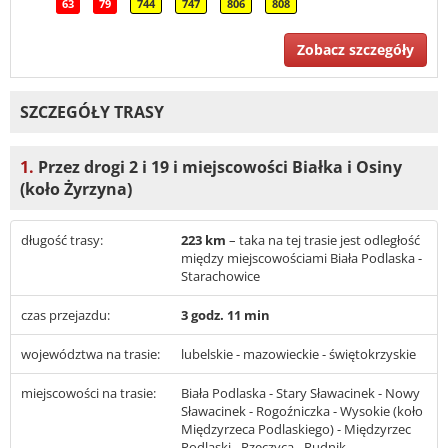
63
79
744
747
806
808
Zobacz szczegóły
SZCZEGÓŁY TRASY
1.
Przez drogi 2 i 19 i miejscowości Białka i Osiny
(koło Żyrzyna)
długość trasy:
223 km
– taka na tej trasie jest odległość
między miejscowościami Biała Podlaska -
Starachowice
czas przejazdu:
3 godz. 11 min
województwa na trasie:
lubelskie - mazowieckie - świętokrzyskie
miejscowości na trasie:
Biała Podlaska - Stary Sławacinek - Nowy
Sławacinek - Rogoźniczka - Wysokie (koło
Międzyrzeca Podlaskiego) - Międzyrzec
Podlaski - Rzeczyca - Rudnik -