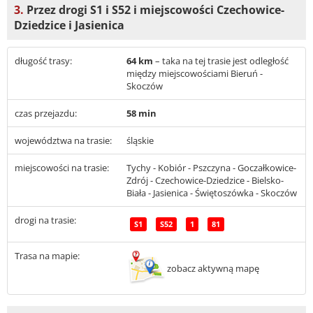
3.
Przez drogi S1 i S52 i miejscowości Czechowice-
Dziedzice i Jasienica
długość trasy:
64 km
– taka na tej trasie jest odległość
między miejscowościami Bieruń -
Skoczów
czas przejazdu:
58 min
województwa na trasie:
śląskie
miejscowości na trasie:
Tychy - Kobiór - Pszczyna - Goczałkowice-
Zdrój - Czechowice-Dziedzice - Bielsko-
Biała - Jasienica - Świętoszówka - Skoczów
drogi na trasie:
S1
S52
1
81
Trasa na mapie:
zobacz aktywną mapę