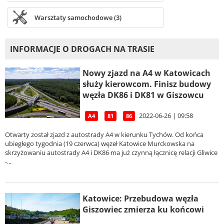
Warsztaty samochodowe (3)
INFORMACJE O DROGACH NA TRASIE
Nowy zjazd na A4 w Katowicach
służy kierowcom. Finisz budowy
węzła DK86 i DK81 w Giszowcu
2022-06-26 | 09:58
A4
81
86
Otwarty został zjazd z autostrady A4 w kierunku Tychów. Od końca
ubiegłego tygodnia (19 czerwca) węzeł Katowice Murckowska na
skrzyżowaniu autostrady A4 i DK86 ma już czynną łącznicę relacji Gliwice
-...
Katowice: Przebudowa węzła
Giszowiec zmierza ku końcowi