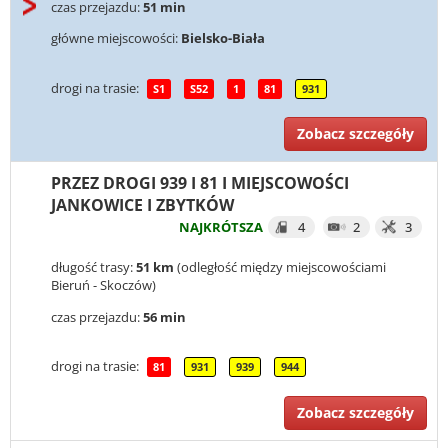
czas przejazdu:
51 min
główne miejscowości:
Bielsko-Biała
drogi na trasie:
S1
S52
1
81
931
Zobacz szczegóły
PRZEZ DROGI 939 I 81 I MIEJSCOWOŚCI
JANKOWICE I ZBYTKÓW
NAJKRÓTSZA
4
2
3
długość trasy:
51 km
(odległość między miejscowościami
Bieruń - Skoczów)
czas przejazdu:
56 min
drogi na trasie:
81
931
939
944
Zobacz szczegóły