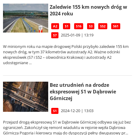
Zaledwie 155 km nowych dróg w
2024 roku
A2
S1
S16
S3
S52
S61
2025-01-09 | 13:19
S7
W minionym roku na mapie drogowej Polski przybyło zaledwie 155 km
nowych dróg, w tym 37 kilometrów autostrady A2. Ważne odcinki
ekspresówek (S7 i S52 – obwodnica Krakowa) i autostrady A2
udostępniane ...
Bez utrudnień na drodze
ekspresowej S1 w Dąbrowie
Górniczej
2024-12-20 | 13:03
S1
Przejazd drogą ekspresową S1 w Dąbrowie Górniczej odbywa się już bez
ograniczeń. Zakończył się remont wiaduktu w rejonie węzła Dąbrowa
Górnicza Pogoria i kierowcy mają do dyspozycji pełny dwupasowy pr...