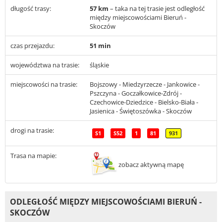
długość trasy:
57 km
– taka na tej trasie jest odległość
między miejscowościami Bieruń -
Skoczów
czas przejazdu:
51 min
województwa na trasie:
śląskie
miejscowości na trasie:
Bojszowy - Miedzyrzecze - Jankowice -
Pszczyna - Goczałkowice-Zdrój -
Czechowice-Dziedzice - Bielsko-Biała -
Jasienica - Świętoszówka - Skoczów
drogi na trasie:
S1
S52
1
81
931
Trasa na mapie:
zobacz aktywną mapę
ODLEGŁOŚĆ MIĘDZY MIEJSCOWOŚCIAMI BIERUŃ -
SKOCZÓW