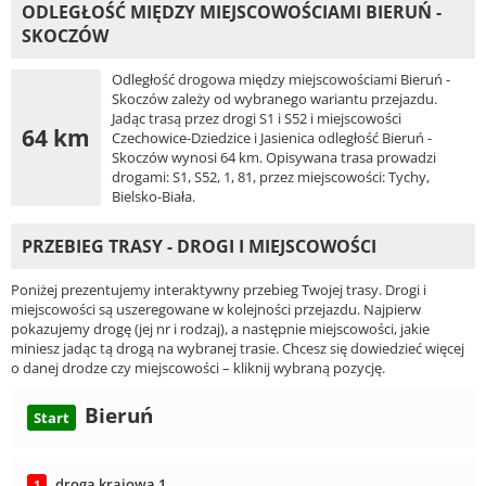
ODLEGŁOŚĆ MIĘDZY MIEJSCOWOŚCIAMI BIERUŃ -
SKOCZÓW
Odległość drogowa między miejscowościami Bieruń -
Skoczów zależy od wybranego wariantu przejazdu.
Jadąc trasą przez drogi S1 i S52 i miejscowości
64 km
Czechowice-Dziedzice i Jasienica odległość Bieruń -
Skoczów wynosi 64 km. Opisywana trasa prowadzi
drogami: S1, S52, 1, 81, przez miejscowości: Tychy,
Bielsko-Biała.
PRZEBIEG TRASY - DROGI I MIEJSCOWOŚCI
Poniżej prezentujemy interaktywny przebieg Twojej trasy. Drogi i
miejscowości są uszeregowane w kolejności przejazdu. Najpierw
pokazujemy drogę (jej nr i rodzaj), a następnie miejscowości, jakie
miniesz jadąc tą drogą na wybranej trasie. Chcesz się dowiedzieć więcej
o danej drodze czy miejscowości – kliknij wybraną pozycję.
Bieruń
Start
droga krajowa 1
1