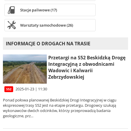
Stacje paliwowe (17)
Warsztaty samochodowe (26)
INFORMACJE O DROGACH NA TRASIE
Przetargi na S52 Beskidzką Drogę
Integracyjną z obwodnicami
Wadowic i Kalwarii
Zebrzydowskiej
2025-01-23 | 11:30
S52
Ponad połowa planowanej Beskidzkiej Drogi Integracyjnej w ciągu
ekspresowej trasy S52 jest na etapie przetargu. Drogowcy szukają
wykonawców dwóch odcinków, którzy przeprowadzą badania
geologiczne, prz...