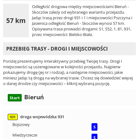
Odległość drogowa między miejscowościami Bieruń -
Skoczów zależy od wybranego wariantu przejazdu.
Jadąc trasą przez drogi 931 i 1 i miejscowości Pszczyna i
57 km
Jasienica odległość Bieruń - Skoczów wynosi 57 km.
Opisywana trasa prowadzi drogami: S1, S52, 1, 81, 931,
przez miejscowości: Bielsko-Biała.
PRZEBIEG TRASY - DROGI I MIEJSCOWOŚCI
Poniżej prezentujemy interaktywny przebieg Twojej trasy. Drogi i
miejscowości są uszeregowane w kolejności przejazdu. Najpierw
pokazujemy drogę (jej nr i rodzaj), a następnie miejscowości, jakie
miniesz jadąc tą drogą na wybranej trasie. Chcesz się dowiedzieć więcej
o danej drodze czy miejscowości – kliknij wybraną pozycję.
Bieruń
Start
droga wojewódzka 931
931
Bojszowy
S
Miedzyrzecze
S