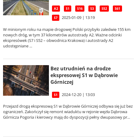
A2
S1
S16
S3
S52
S61
2025-01-09 | 13:19
S7
W minionym roku na mapie drogowej Polski przybyło zaledwie 155 km
nowych dróg, w tym 37 kilometrów autostrady A2. Ważne odcinki
ekspresówek (S7 i S52 – obwodnica Krakowa) i autostrady A2
udostępniane ...
Bez utrudnień na drodze
ekspresowej S1 w Dąbrowie
Górniczej
2024-12-20 | 13:03
S1
Przejazd drogą ekspresową S1 w Dąbrowie Górniczej odbywa się już bez
ograniczeń. Zakończył się remont wiaduktu w rejonie węzła Dąbrowa
Górnicza Pogoria i kierowcy mają do dyspozycji pełny dwupasowy pr...