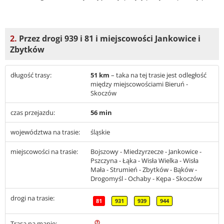
2.
Przez drogi 939 i 81 i miejscowości Jankowice i
Zbytków
długość trasy:
51 km
– taka na tej trasie jest odległość
między miejscowościami Bieruń -
Skoczów
czas przejazdu:
56 min
województwa na trasie:
śląskie
miejscowości na trasie:
Bojszowy - Miedzyrzecze - Jankowice -
Pszczyna - Łąka - Wisła Wielka - Wisła
Mała - Strumień - Zbytków - Bąków -
Drogomyśl - Ochaby - Kępa - Skoczów
drogi na trasie:
81
931
939
944
Trasa na mapie: