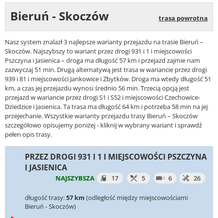
Bieruń - Skoczów
trasa powrotna
Nasz system znalazł 3 najlepsze warianty przejazdu na trasie Bieruń –
Skoczów. Najszybszy to wariant przez drogi 931 i 1 i miejscowości
Pszczyna i Jasienica – droga ma długość 57 km i przejazd zajmie nam
zazwyczaj 51 min. Drugą alternatywą jest trasa w wariancie przez drogi
939 i 81 i miejscowości Jankowice i Zbytków. Droga ma wtedy długość 51
km, a czas jej przejazdu wynosi średnio 56 min. Trzecią opcją jest
przejazd w wariancie przez drogi S1 i S52 i miejscowości Czechowice-
Dziedzice i Jasienica. Ta trasa ma długość 64 km i potrzeba 58 min na jej
przejechanie. Wszystkie warianty przejazdu trasy Bieruń – Skoczów
szczegółowo opisujemy poniżej - kliknij w wybrany wariant i sprawdź
pełen opis trasy.
PRZEZ DROGI 931 I 1 I MIEJSCOWOŚCI PSZCZYNA
I JASIENICA
NAJSZYBSZA
17
5
6
26
długość trasy:
57 km
(odległość między miejscowościami
Bieruń - Skoczów)