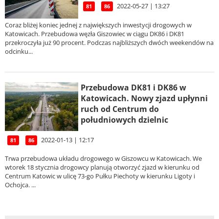
2022-05-27 | 13:27
81
86
Coraz bliżej koniec jednej z największych inwestycji drogowych w
Katowicach. Przebudowa węzła Giszowiec w ciągu DK86 i DK81
przekroczyła już 90 procent. Podczas najbliższych dwóch weekendów na
odcinku...
Przebudowa DK81 i DK86 w
Katowicach. Nowy zjazd upłynni
ruch od Centrum do
południowych dzielnic
2022-01-13 | 12:17
81
86
Trwa przebudowa układu drogowego w Giszowcu w Katowicach. We
wtorek 18 stycznia drogowcy planują otworzyć zjazd w kierunku od
Centrum Katowic w ulicę 73-go Pułku Piechoty w kierunku Ligoty i
Ochojca. ...