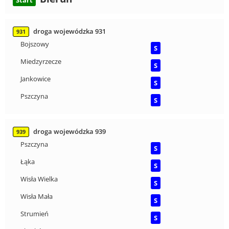
droga wojewódzka 931
931
Bojszowy
S
Miedzyrzecze
S
Jankowice
S
Pszczyna
S
droga wojewódzka 939
939
Pszczyna
S
Łąka
S
Wisła Wielka
S
Wisła Mała
S
Strumień
S