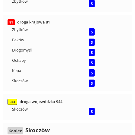
Zbytków
S
droga krajowa 81
81
Zbytków
S
Bąków
S
Drogomyśl
S
Ochaby
S
Kępa
S
Skoczów
S
droga wojewódzka 944
944
Skoczów
S
Skoczów
Koniec