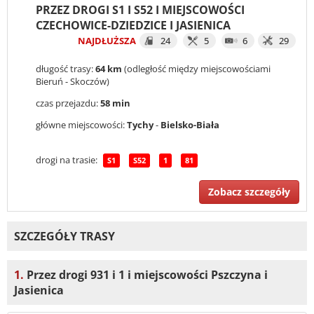
PRZEZ DROGI S1 I S52 I MIEJSCOWOŚCI
CZECHOWICE-DZIEDZICE I JASIENICA
NAJDŁUŻSZA
24
5
6
29
długość trasy:
64 km
(odległość między miejscowościami
Bieruń - Skoczów)
czas przejazdu:
58 min
główne miejscowości:
Tychy
-
Bielsko-Biała
drogi na trasie:
S1
S52
1
81
Zobacz szczegóły
SZCZEGÓŁY TRASY
1.
Przez drogi 931 i 1 i miejscowości Pszczyna i
Jasienica