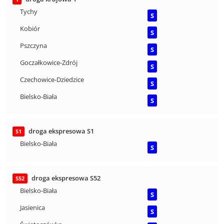
Tychy
S
Kobiór
S
Pszczyna
S
Goczałkowice-Zdrój
S
Czechowice-Dziedzice
S
Bielsko-Biała
S
droga ekspresowa S1
S1
Bielsko-Biała
S
droga ekspresowa S52
S52
Bielsko-Biała
S
Jasienica
S