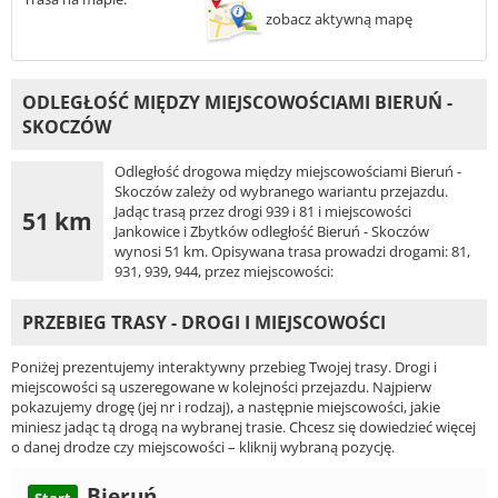
zobacz aktywną mapę
ODLEGŁOŚĆ MIĘDZY MIEJSCOWOŚCIAMI BIERUŃ -
SKOCZÓW
Odległość drogowa między miejscowościami Bieruń -
Skoczów zależy od wybranego wariantu przejazdu.
Jadąc trasą przez drogi 939 i 81 i miejscowości
51 km
Jankowice i Zbytków odległość Bieruń - Skoczów
wynosi 51 km. Opisywana trasa prowadzi drogami: 81,
931, 939, 944, przez miejscowości:
PRZEBIEG TRASY - DROGI I MIEJSCOWOŚCI
Poniżej prezentujemy interaktywny przebieg Twojej trasy. Drogi i
miejscowości są uszeregowane w kolejności przejazdu. Najpierw
pokazujemy drogę (jej nr i rodzaj), a następnie miejscowości, jakie
miniesz jadąc tą drogą na wybranej trasie. Chcesz się dowiedzieć więcej
o danej drodze czy miejscowości – kliknij wybraną pozycję.
Bieruń
Start