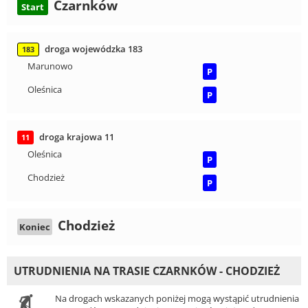
Czarnków
Start
droga wojewódzka 183
183
Marunowo
P
Oleśnica
P
droga krajowa 11
11
Oleśnica
P
Chodzież
P
Chodzież
Koniec
UTRUDNIENIA NA TRASIE CZARNKÓW - CHODZIEŻ
Na drogach wskazanych poniżej mogą wystąpić utrudnienia