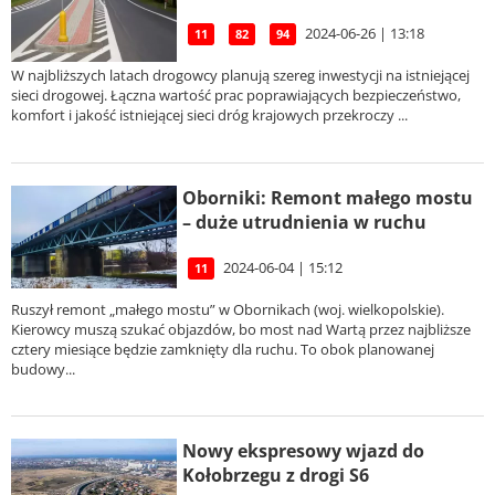
2024-06-26 | 13:18
11
82
94
W najbliższych latach drogowcy planują szereg inwestycji na istniejącej
sieci drogowej. Łączna wartość prac poprawiających bezpieczeństwo,
komfort i jakość istniejącej sieci dróg krajowych przekroczy ...
Oborniki: Remont małego mostu
– duże utrudnienia w ruchu
2024-06-04 | 15:12
11
Ruszył remont „małego mostu” w Obornikach (woj. wielkopolskie).
Kierowcy muszą szukać objazdów, bo most nad Wartą przez najbliższe
cztery miesiące będzie zamknięty dla ruchu. To obok planowanej
budowy...
Nowy ekspresowy wjazd do
Kołobrzegu z drogi S6