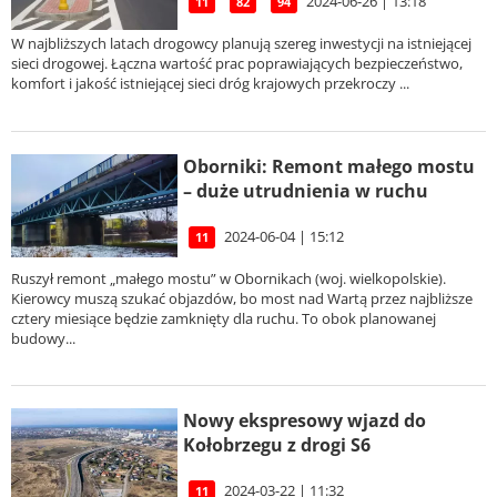
2024-06-26 | 13:18
11
82
94
W najbliższych latach drogowcy planują szereg inwestycji na istniejącej
sieci drogowej. Łączna wartość prac poprawiających bezpieczeństwo,
komfort i jakość istniejącej sieci dróg krajowych przekroczy ...
Oborniki: Remont małego mostu
– duże utrudnienia w ruchu
2024-06-04 | 15:12
11
Ruszył remont „małego mostu” w Obornikach (woj. wielkopolskie).
Kierowcy muszą szukać objazdów, bo most nad Wartą przez najbliższe
cztery miesiące będzie zamknięty dla ruchu. To obok planowanej
budowy...
Nowy ekspresowy wjazd do
Kołobrzegu z drogi S6
2024-03-22 | 11:32
11