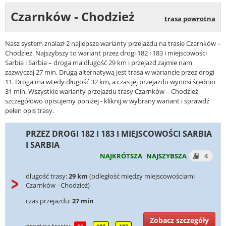
Czarnków - Chodzież
trasa powrotna
Nasz system znalazł 2 najlepsze warianty przejazdu na trasie Czarnków –
Chodzież. Najszybszy to wariant przez drogi 182 i 183 i miejscowości
Sarbia i Sarbia – droga ma długość 29 km i przejazd zajmie nam
zazwyczaj 27 min. Drugą alternatywą jest trasa w wariancie przez drogi
11. Droga ma wtedy długość 32 km, a czas jej przejazdu wynosi średnio
31 min. Wszystkie warianty przejazdu trasy Czarnków – Chodzież
szczegółowo opisujemy poniżej - kliknij w wybrany wariant i sprawdź
pełen opis trasy.
PRZEZ DROGI 182 I 183 I MIEJSCOWOŚCI SARBIA
I SARBIA
NAJKRÓTSZA
NAJSZYBSZA
4
długość trasy:
29 km
(odległość między miejscowościami
Czarnków - Chodzież)
czas przejazdu:
27 min
Zobacz szczegóły
drogi na trasie: