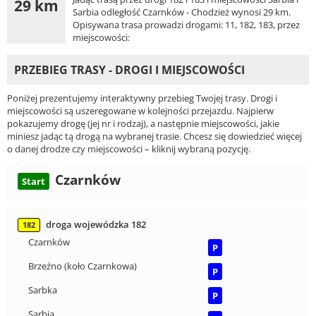
29 km
Sarbia odległość Czarnków - Chodzież wynosi 29 km.
Opisywana trasa prowadzi drogami: 11, 182, 183, przez
miejscowości:
PRZEBIEG TRASY - DROGI I MIEJSCOWOŚCI
Poniżej prezentujemy interaktywny przebieg Twojej trasy. Drogi i
miejscowości są uszeregowane w kolejności przejazdu. Najpierw
pokazujemy drogę (jej nr i rodzaj), a następnie miejscowości, jakie
miniesz jadąc tą drogą na wybranej trasie. Chcesz się dowiedzieć więcej
o danej drodze czy miejscowości – kliknij wybraną pozycję.
Czarnków
Start
droga wojewódzka 182
182
Czarnków
P
Brzeźno (koło Czarnkowa)
P
Sarbka
P
Sarbia