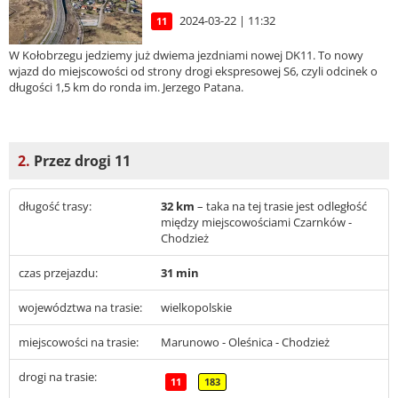
2024-03-22 | 11:32
11
W Kołobrzegu jedziemy już dwiema jezdniami nowej DK11. To nowy
wjazd do miejscowości od strony drogi ekspresowej S6, czyli odcinek o
długości 1,5 km do ronda im. Jerzego Patana.
2.
Przez drogi 11
długość trasy:
32 km
– taka na tej trasie jest odległość
między miejscowościami Czarnków -
Chodzież
czas przejazdu:
31 min
województwa na trasie:
wielkopolskie
miejscowości na trasie:
Marunowo - Oleśnica - Chodzież
drogi na trasie:
11
183