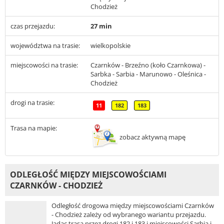
Chodzież
czas przejazdu:
27 min
województwa na trasie:
wielkopolskie
miejscowości na trasie:
Czarnków - Brzeźno (koło Czarnkowa) -
Sarbka - Sarbia - Marunowo - Oleśnica -
Chodzież
drogi na trasie:
11
182
183
Trasa na mapie:
zobacz aktywną mapę
ODLEGŁOŚĆ MIĘDZY MIEJSCOWOŚCIAMI
CZARNKÓW - CHODZIEŻ
Odległość drogowa między miejscowościami Czarnków
- Chodzież zależy od wybranego wariantu przejazdu.
Jadąc trasą przez drogi 182 i 183 i miejscowości Sarbia i