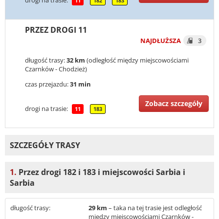
11
182
183
PRZEZ DROGI 11
NAJDŁUŻSZA
3
długość trasy:
32 km
(odległość między miejscowościami
Czarnków - Chodzież)
czas przejazdu:
31 min
Zobacz szczegóły
drogi na trasie:
11
183
SZCZEGÓŁY TRASY
1.
Przez drogi 182 i 183 i miejscowości Sarbia i
Sarbia
długość trasy:
29 km
– taka na tej trasie jest odległość
między miejscowościami Czarnków -