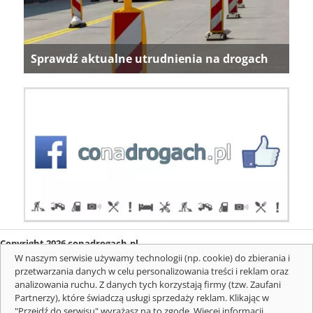
Sprawdź aktualne utrudnienia na drogach
Copyright 2026 conadrogach.pl
O firmie
Redakcja
Regulamin
Informacje o cookies
W naszym serwisie używamy technologii (np. cookie) do zbierania i
Mapa serwisu
Komunikaty
przetwarzania danych w celu personalizowania treści i reklam oraz
analizowania ruchu. Z danych tych korzystają firmy (tzw. Zaufani
Partnerzy), które świadczą usługi sprzedaży reklam. Klikając w
"Przejdź do serwisu" wyrażasz na to zgodę. Więcej informacji