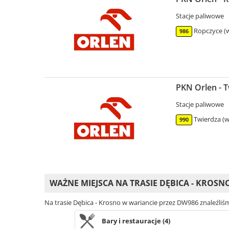
Stacje paliwowe
Ropczyce (w
986
PKN Orlen - T
Stacje paliwowe
Twierdza (w
990
WAŻNE MIEJSCA NA TRASIE DĘBICA - KROSN
Na trasie Dębica - Krosno w wariancie przez DW986 znaleźliś
Bary i restauracje (4)