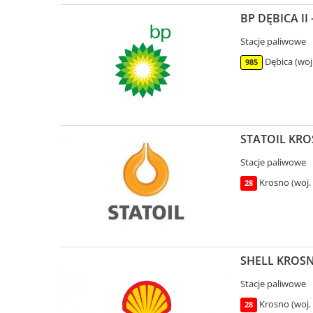
BP DĘBICA II 
Stacje paliwowe
Dębica (woj
985
STATOIL KROS
Stacje paliwowe
Krosno (woj.
28
SHELL KROSNO 
Stacje paliwowe
Krosno (woj.
28