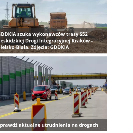
GDDKIA szuka wykonawców trasy S52
eskidzkiej Drogi Integracyjnej Kraków -
ielsko-Biała. Zdjęcia: GDDKIA
prawdź aktualne utrudnienia na drogach