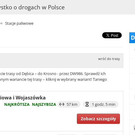
stko o drogach w Polsce
Stacje paliwowe
D
wróć do trasy
cie trasy od Dębica – do Krosno - przez DW986. Sprawdź ich
nym wariancie tej trasy – kliknij w wybrany wariant! Taniego
śniowa i Wojaszówka
NAJKRÓTSZA
NAJSZYBSZA
57 km
1 godz. 5 min
Zobacz szczegóły