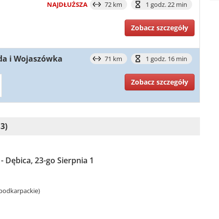
NAJDŁUŻSZA
72 km
1 godz. 22 min
Zobacz szczegóły
ada i Wojaszówka
71 km
1 godz. 16 min
Zobacz szczegóły
3)
- Dębica, 23-go Sierpnia 1
 podkarpackie)