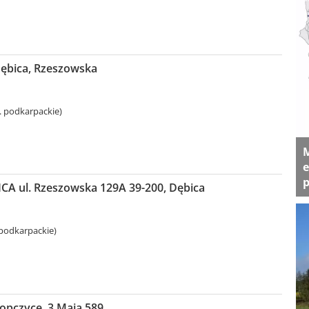
Dębica, Rzeszowska
. podkarpackie)
M
e
p
CA ul. Rzeszowska 129A 39-200, Dębica
 podkarpackie)
opczyce, 3 Maja 589