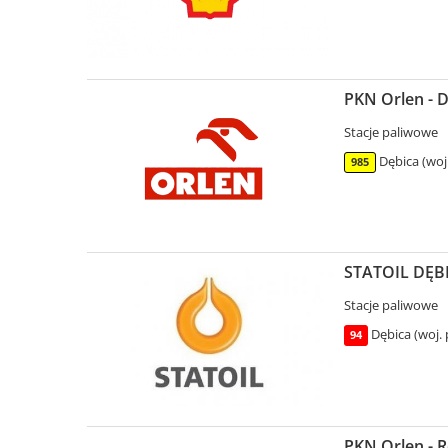
PKN Orlen - 
Stacje paliwowe
Dębica (woj
985
STATOIL DĘBI
Stacje paliwowe
Dębica (woj.
94
PKN Orlen - R