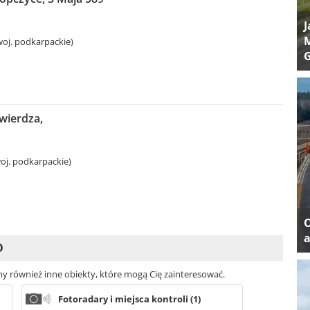
J
M
oj. podkarpackie)
wierdza,
oj. podkarpackie)
a
O
my również inne obiekty, które mogą Cię zainteresować.
Fotoradary i miejsca kontroli (1)