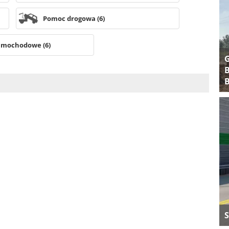
Pomoc drogowa (6)
amochodowe (6)
B
B
S