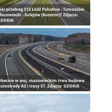
aki przebieg S12 Łódź Południe - Tomaszów
azowiecki - Sulejów (Kozenin)? Zdjęcia:
GDDKIA
Obecnie w woj. mazowieckim trwa budowa
utostrady A2 i trasy S7. Zdjęcia: GDDKIA