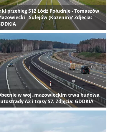
aki przebieg S12 Łódź Południe - Tomaszów
azowiecki - Sulejów (Kozenin)? Zdjęcia:
GDDKIA
Obecnie w woj. mazowieckim trwa budowa
utostrady A2 i trasy S7. Zdjęcia: GDDKIA