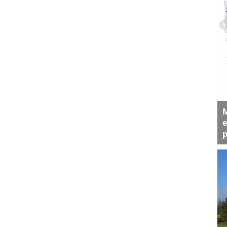
M
e
p