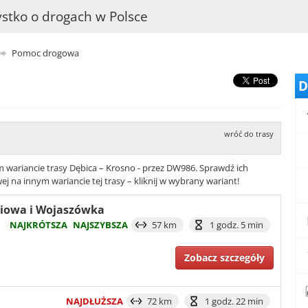
stko o drogach w Polsce
Pomoc drogowa
D
wróć do trasy
ariancie trasy Dębica – Krosno - przez DW986. Sprawdź ich
 na innym wariancie tej trasy – kliknij w wybrany wariant!
śniowa i Wojaszówka
NAJKRÓTSZA
NAJSZYBSZA
57 km
1 godz. 5 min
Zobacz szczegóły
NAJDŁUŻSZA
72 km
1 godz. 22 min