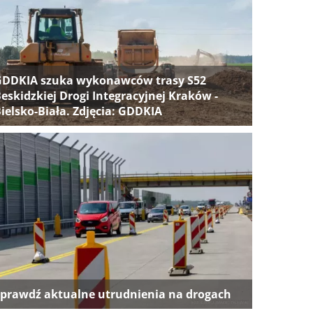
GDDKIA szuka wykonawców trasy S52
eskidzkiej Drogi Integracyjnej Kraków -
ielsko-Biała. Zdjęcia: GDDKIA
prawdź aktualne utrudnienia na drogach