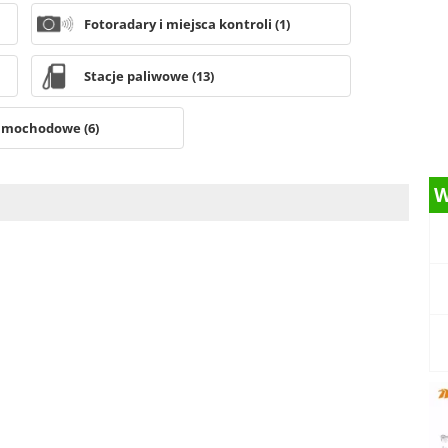
Fotoradary i miejsca kontroli (1)
Stacje paliwowe (13)
amochodowe (6)
W