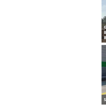
B
B
S