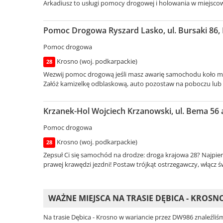
Arkadiusz to usługi pomocy drogowej i holowania w miejscowo
Pomoc Drogowa Ryszard Lasko, ul. Bursaki 86,
Pomoc drogowa
Krosno (woj. podkarpackie)
28
Wezwij pomoc drogową jeśli masz awarię samochodu koło mias
Załóż kamizelkę odblaskową, auto pozostaw na poboczu lub p
Krzanek-Hol Wojciech Krzanowski, ul. Bema 56 
Pomoc drogowa
Krosno (woj. podkarpackie)
28
Zepsuł Ci się samochód na drodze: droga krajowa 28? Najpierw
prawej krawędzi jezdni! Postaw trójkąt ostrzegawczy, włącz świ
WAŻNE MIEJSCA NA TRASIE DĘBICA - KROSN
Na trasie Dębica - Krosno w wariancie przez DW986 znaleźliś