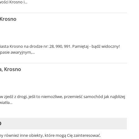
ści Krosno i...
 Krosno
ta Krosno na drodze nr: 28, 990, 991. Pamiętaj - bądź widoczny!
asie awaryjnym,...
a, Krosno
 zjedź z drogi, jeśli to niemożliwe, przemieść samochód jak najbliżej
atła...
O
my również inne obiekty, które mogą Cię zainteresować.