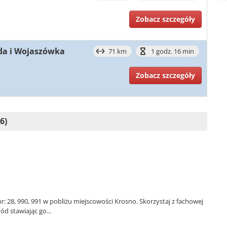
Zobacz szczegóły
ada i Wojaszówka
71 km
1 godz. 16 min
Zobacz szczegóły
6)
28, 990, 991 w pobliżu miejscowości Krosno. Skorzystaj z fachowej
 stawiając go...