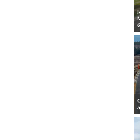
J
M
a