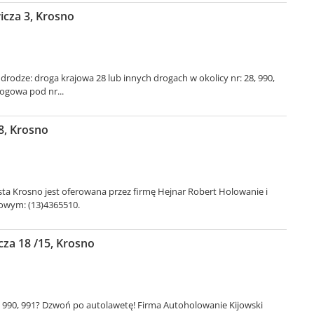
cza 3, Krosno
odze: droga krajowa 28 lub innych drogach w okolicy nr: 28, 990,
ogowa pod nr...
8, Krosno
ta Krosno jest oferowana przez firmę Hejnar Robert Holowanie i
owym: (13)4365510.
cza 18 /15, Krosno
, 990, 991? Dzwoń po autolawetę! Firma Autoholowanie Kijowski