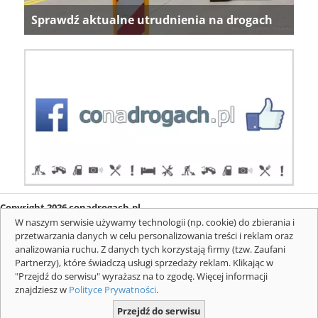
Sprawdź aktualne utrudnienia na drogach
Copyright 2026 conadrogach.pl
O firmie
Redakcja
Regulamin
Informacje o cookies
W naszym serwisie używamy technologii (np. cookie) do zbierania i
Mapa serwisu
Komunikaty
przetwarzania danych w celu personalizowania treści i reklam oraz
analizowania ruchu. Z danych tych korzystają firmy (tzw. Zaufani
Partnerzy), które świadczą usługi sprzedaży reklam. Klikając w
"Przejdź do serwisu" wyrażasz na to zgodę. Więcej informacji
znajdziesz w
Polityce Prywatności
.
Przejdź do serwisu