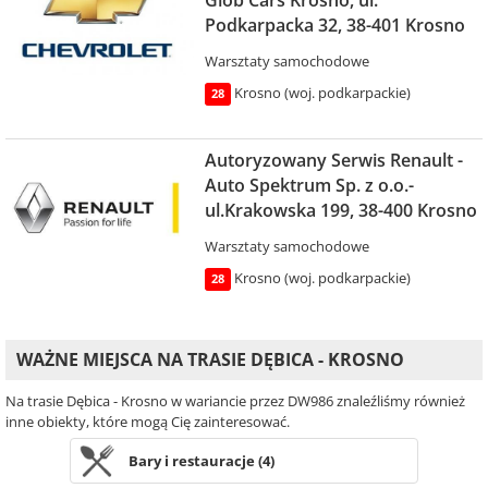
Glob Cars Krosno, ul.
Podkarpacka 32, 38-401 Krosno
Warsztaty samochodowe
Krosno (woj. podkarpackie)
28
Autoryzowany Serwis Renault -
Auto Spektrum Sp. z o.o.-
ul.Krakowska 199, 38-400 Krosno
Warsztaty samochodowe
Krosno (woj. podkarpackie)
28
WAŻNE MIEJSCA NA TRASIE DĘBICA - KROSNO
Na trasie Dębica - Krosno w wariancie przez DW986 znaleźliśmy również
inne obiekty, które mogą Cię zainteresować.
Bary i restauracje (4)