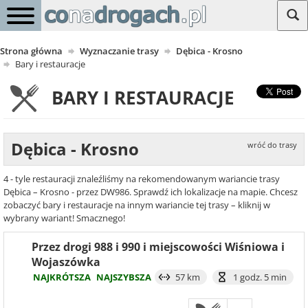
Strona główna
Wyznaczanie trasy
Dębica - Krosno
Bary i restauracje
BARY I RESTAURACJE
Dębica - Krosno
wróć do trasy
4 - tyle restauracji znaleźliśmy na rekomendowanym wariancie trasy
Dębica – Krosno - przez DW986. Sprawdź ich lokalizacje na mapie. Chcesz
zobaczyć bary i restauracje na innym wariancie tej trasy – kliknij w
wybrany wariant! Smacznego!
Przez drogi 988 i 990 i miejscowości Wiśniowa i
Wojaszówka
NAJKRÓTSZA
NAJSZYBSZA
57 km
1 godz. 5 min