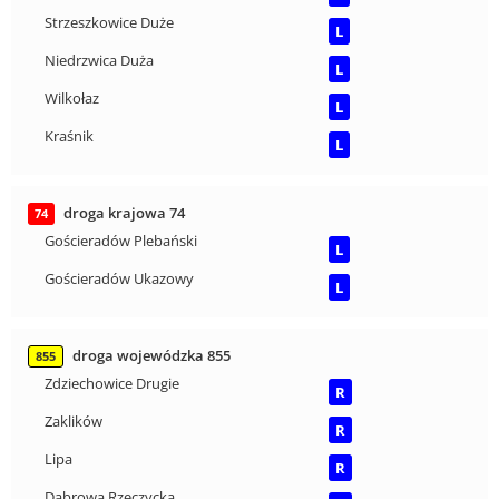
Strzeszkowice Duże
L
Niedrzwica Duża
L
Wilkołaz
L
Kraśnik
L
droga krajowa 74
74
Gościeradów Plebański
L
Gościeradów Ukazowy
L
droga wojewódzka 855
855
Zdziechowice Drugie
R
Zaklików
R
Lipa
R
Dąbrowa Rzeczycka