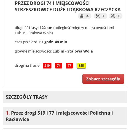
PRZEZ DROGI 74 I MIEJSCOWOŚCI
STRZESZKOWICE DUŻE I DĄBROWA RZECZYCKA
4
1
1
długość trasy:
122 km
(odległość między miejscowościami
Lublin - Stalowa Wola)
czas przejazdu:
1 godz. 48 min
główne miejscowości:
Lublin
-
Stalowa Wola
drogi na trasie:
S19
74
77
855
Zobacz szczegóły
SZCZEGÓŁY TRASY
1.
Przez drogi S19 i 77 i miejscowości Polichna i
Racławice