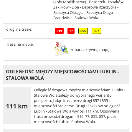
(koło Modliborzyc) - Potoczek - Łysaków -
Zaklików - Lipa - Dąbrowa Rzeczycka -
Rzeczyca Okrągła - Rzeczyca Długa -
Brandwica - Stalowa Wola
drogi na trasie:
S19
77
855
857
Trasa na mapie:
zobacz aktywną mapę
ODLEGŁOŚĆ MIĘDZY MIEJSCOWOŚCIAMI LUBLIN -
STALOWA WOLA
Odległość drogowa między miejscowościami Lublin -
Stalowa Wola zależy od wybranego wariantu
przejazdu. Jadąc trasą przez drogi 857 i 855 i
111 km
miejscowości Stojeszyn Drugi i Zaklików odległość
Lublin - Stalowa Wola wynosi 111 km. Opisywana
trasa prowadzi drogami: S19, 77, 855, 857, przez
miejscowości: Lublin, Stalowa Wola.