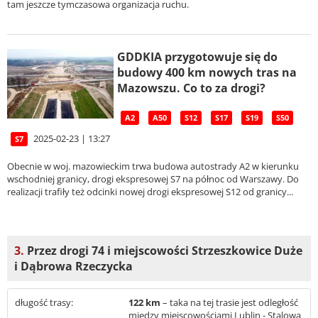
tam jeszcze tymczasowa organizacja ruchu.
GDDKIA przygotowuje się do
budowy 400 km nowych tras na
Mazowszu. Co to za drogi?
A2
A50
S12
S17
S19
S50
2025-02-23 | 13:27
S7
Obecnie w woj. mazowieckim trwa budowa autostrady A2 w kierunku
wschodniej granicy, drogi ekspresowej S7 na północ od Warszawy. Do
realizacji trafiły też odcinki nowej drogi ekspresowej S12 od granicy...
3.
Przez drogi 74 i miejscowości Strzeszkowice Duże
i Dąbrowa Rzeczycka
długość trasy:
122 km
– taka na tej trasie jest odległość
między miejscowościami Lublin - Stalowa