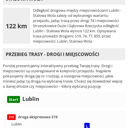
Odległość drogowa między miejscowościami Lublin -
Stalowa Wola zależy od wybranego wariantu
przejazdu. Jadąc trasą przez drogi 74 i miejscowości
122 km
Strzeszkowice Duże i Dąbrowa Rzeczycka odległość
Lublin - Stalowa Wola wynosi 122 km. Opisywana
trasa prowadzi drogami: S19, 74, 77, 855, przez
miejscowości: Lublin, Stalowa Wola.
PRZEBIEG TRASY - DROGI I MIEJSCOWOŚCI
Poniżej prezentujemy interaktywny przebieg Twojej trasy. Drogi i
miejscowości są uszeregowane w kolejności przejazdu. Najpierw
pokazujemy drogę (jej nr i rodzaj), a następnie miejscowości, jakie
miniesz jadąc tą drogą na wybranej trasie. Chcesz się dowiedzieć więcej
o danej drodze czy miejscowości – kliknij wybraną pozycję.
Lublin
Start
droga ekspresowa S19
S19
Lublin
L