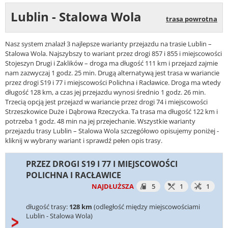
Lublin - Stalowa Wola
trasa powrotna
Nasz system znalazł 3 najlepsze warianty przejazdu na trasie Lublin –
Stalowa Wola. Najszybszy to wariant przez drogi 857 i 855 i miejscowości
Stojeszyn Drugi i Zaklików – droga ma długość 111 km i przejazd zajmie
nam zazwyczaj 1 godz. 25 min. Drugą alternatywą jest trasa w wariancie
przez drogi S19 i 77 i miejscowości Polichna i Racławice. Droga ma wtedy
długość 128 km, a czas jej przejazdu wynosi średnio 1 godz. 26 min.
Trzecią opcją jest przejazd w wariancie przez drogi 74 i miejscowości
Strzeszkowice Duże i Dąbrowa Rzeczycka. Ta trasa ma długość 122 km i
potrzeba 1 godz. 48 min na jej przejechanie. Wszystkie warianty
przejazdu trasy Lublin – Stalowa Wola szczegółowo opisujemy poniżej -
kliknij w wybrany wariant i sprawdź pełen opis trasy.
PRZEZ DROGI S19 I 77 I MIEJSCOWOŚCI
POLICHNA I RACŁAWICE
NAJDŁUŻSZA
5
1
1
długość trasy:
128 km
(odległość między miejscowościami
Lublin - Stalowa Wola)