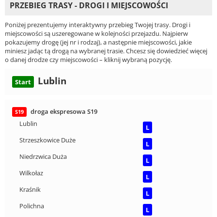
PRZEBIEG TRASY - DROGI I MIEJSCOWOŚCI
Poniżej prezentujemy interaktywny przebieg Twojej trasy. Drogi i
miejscowości są uszeregowane w kolejności przejazdu. Najpierw
pokazujemy drogę (jej nr i rodzaj), a następnie miejscowości, jakie
miniesz jadąc tą drogą na wybranej trasie. Chcesz się dowiedzieć więcej
o danej drodze czy miejscowości – kliknij wybraną pozycję.
Lublin
Start
droga ekspresowa S19
S19
Lublin
L
Strzeszkowice Duże
L
Niedrzwica Duża
L
Wilkołaz
L
Kraśnik
L
Polichna
L