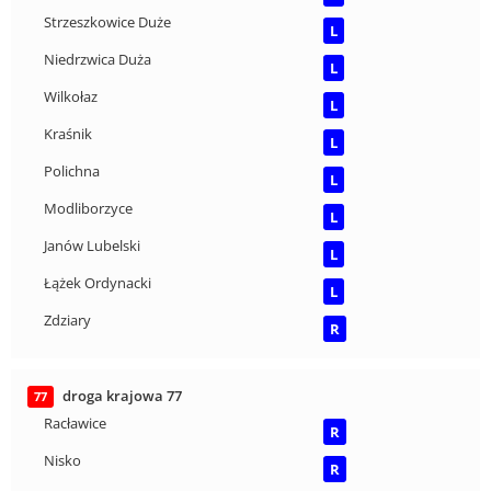
Strzeszkowice Duże
L
Niedrzwica Duża
L
Wilkołaz
L
Kraśnik
L
Polichna
L
Modliborzyce
L
Janów Lubelski
L
Łążek Ordynacki
L
Zdziary
R
droga krajowa 77
77
Racławice
R
Nisko
R