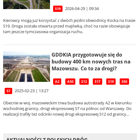
2026-04-29 | 09:34
S19
Kierowcy mogą już korzystać z dwóch jezdni obwodnicy Kocka na trasie
S19. Droga została otwarta przed majówką, choć na razie obowiązuje
tam jeszcze tymczasowa organizacja ruchu.
GDDKIA przygotowuje się do
budowy 400 km nowych tras na
Mazowszu. Co to za drogi?
A2
A50
S12
S17
S19
S50
2025-02-23 | 13:27
S7
Obecnie w woj. mazowieckim trwa budowa autostrady A2 w kierunku
wschodniej granicy, drogi ekspresowej S7 na północ od Warszawy. Do
realizacji trafiły też odcinki nowej drogi ekspresowej S12 od granicy...