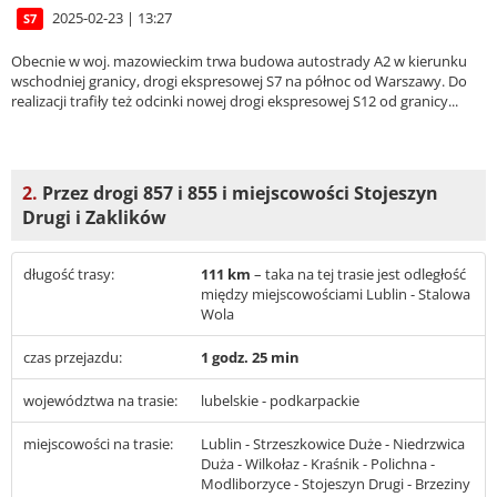
2025-02-23 | 13:27
S7
Obecnie w woj. mazowieckim trwa budowa autostrady A2 w kierunku
wschodniej granicy, drogi ekspresowej S7 na północ od Warszawy. Do
realizacji trafiły też odcinki nowej drogi ekspresowej S12 od granicy...
2.
Przez drogi 857 i 855 i miejscowości Stojeszyn
Drugi i Zaklików
długość trasy:
111 km
– taka na tej trasie jest odległość
między miejscowościami Lublin - Stalowa
Wola
czas przejazdu:
1 godz. 25 min
województwa na trasie:
lubelskie - podkarpackie
miejscowości na trasie:
Lublin - Strzeszkowice Duże - Niedrzwica
Duża - Wilkołaz - Kraśnik - Polichna -
Modliborzyce - Stojeszyn Drugi - Brzeziny