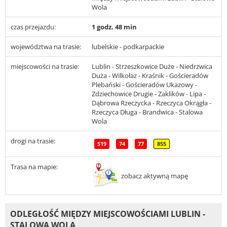
Wola
czas przejazdu:
1 godz. 48 min
województwa na trasie:
lubelskie - podkarpackie
miejscowości na trasie:
Lublin - Strzeszkowice Duże - Niedrzwica
Duża - Wilkołaz - Kraśnik - Gościeradów
Plebański - Gościeradów Ukazowy -
Zdziechowice Drugie - Zaklików - Lipa -
Dąbrowa Rzeczycka - Rzeczyca Okrągła -
Rzeczyca Długa - Brandwica - Stalowa
Wola
drogi na trasie:
S19
74
77
855
Trasa na mapie:
zobacz aktywną mapę
ODLEGŁOŚĆ MIĘDZY MIEJSCOWOŚCIAMI LUBLIN -
STALOWA WOLA