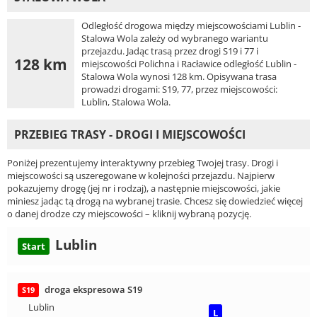
Odległość drogowa między miejscowościami Lublin -
Stalowa Wola zależy od wybranego wariantu
przejazdu. Jadąc trasą przez drogi S19 i 77 i
128 km
miejscowości Polichna i Racławice odległość Lublin -
Stalowa Wola wynosi 128 km. Opisywana trasa
prowadzi drogami: S19, 77, przez miejscowości:
Lublin, Stalowa Wola.
PRZEBIEG TRASY - DROGI I MIEJSCOWOŚCI
Poniżej prezentujemy interaktywny przebieg Twojej trasy. Drogi i
miejscowości są uszeregowane w kolejności przejazdu. Najpierw
pokazujemy drogę (jej nr i rodzaj), a następnie miejscowości, jakie
miniesz jadąc tą drogą na wybranej trasie. Chcesz się dowiedzieć więcej
o danej drodze czy miejscowości – kliknij wybraną pozycję.
Lublin
Start
droga ekspresowa S19
S19
Lublin
L