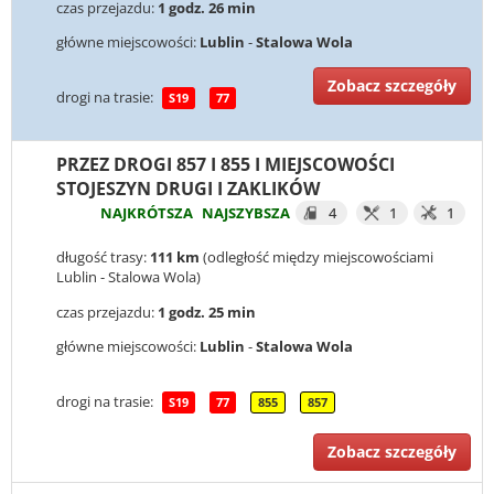
czas przejazdu:
1 godz. 26 min
główne miejscowości:
Lublin
-
Stalowa Wola
Zobacz szczegóły
drogi na trasie:
S19
77
PRZEZ DROGI 857 I 855 I MIEJSCOWOŚCI
STOJESZYN DRUGI I ZAKLIKÓW
NAJKRÓTSZA
NAJSZYBSZA
4
1
1
długość trasy:
111 km
(odległość między miejscowościami
Lublin - Stalowa Wola)
czas przejazdu:
1 godz. 25 min
główne miejscowości:
Lublin
-
Stalowa Wola
drogi na trasie:
S19
77
855
857
Zobacz szczegóły