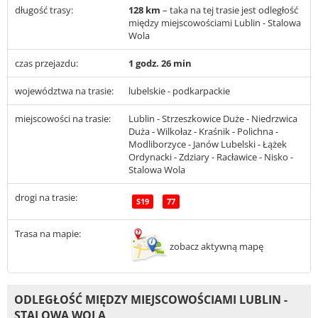
długość trasy:
128 km
– taka na tej trasie jest odległość
między miejscowościami Lublin - Stalowa
Wola
czas przejazdu:
1 godz. 26 min
województwa na trasie:
lubelskie - podkarpackie
miejscowości na trasie:
Lublin - Strzeszkowice Duże - Niedrzwica
Duża - Wilkołaz - Kraśnik - Polichna -
Modliborzyce - Janów Lubelski - Łążek
Ordynacki - Zdziary - Racławice - Nisko -
Stalowa Wola
drogi na trasie:
S19
77
Trasa na mapie:
zobacz aktywną mapę
ODLEGŁOŚĆ MIĘDZY MIEJSCOWOŚCIAMI LUBLIN -
STALOWA WOLA