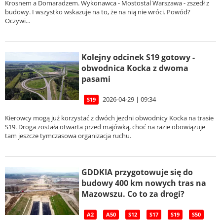
Krosnem a Domaradzem. Wykonawca - Mostostal Warszawa - zszedł z
budowy. I wszystko wskazuje na to, że na nią nie wróci. Powód?
Oczywi...
Kolejny odcinek S19 gotowy -
obwodnica Kocka z dwoma
pasami
2026-04-29 | 09:34
S19
Kierowcy mogą już korzystać z dwóch jezdni obwodnicy Kocka na trasie
S19. Droga została otwarta przed majówką, choć na razie obowiązuje
tam jeszcze tymczasowa organizacja ruchu.
GDDKIA przygotowuje się do
budowy 400 km nowych tras na
Mazowszu. Co to za drogi?
A2
A50
S12
S17
S19
S50