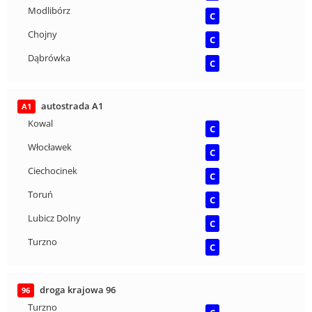
Modlibórz
C
Chojny
C
Dąbrówka
C
autostrada A1
A1
Kowal
C
Włocławek
C
Ciechocinek
C
Toruń
C
Lubicz Dolny
C
Turzno
C
droga krajowa 96
96
Turzno