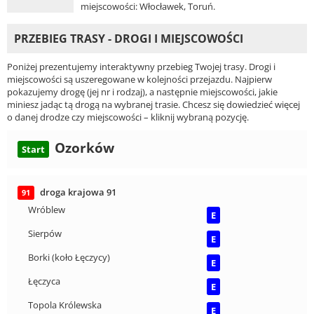
miejscowości: Włocławek, Toruń.
PRZEBIEG TRASY - DROGI I MIEJSCOWOŚCI
Poniżej prezentujemy interaktywny przebieg Twojej trasy. Drogi i
miejscowości są uszeregowane w kolejności przejazdu. Najpierw
pokazujemy drogę (jej nr i rodzaj), a następnie miejscowości, jakie
miniesz jadąc tą drogą na wybranej trasie. Chcesz się dowiedzieć więcej
o danej drodze czy miejscowości – kliknij wybraną pozycję.
Ozorków
Start
droga krajowa 91
91
Wróblew
E
Sierpów
E
Borki (koło Łęczycy)
E
Łęczyca
E
Topola Królewska
E