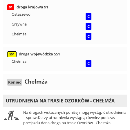
droga krajowa 91
91
Ostaszewo
C
Grzywna
C
Chełmża
C
droga wojewódzka 551
551
Chełmża
C
Chełmża
Koniec
UTRUDNIENIA NA TRASIE OZORKÓW - CHEŁMŻA
Na drogach wskazanych poniżej mogą wystąpić utrudnienia
– sprawdź, czy utrudnienia wystąpią również podczas
przejazdu daną drogą na trasie Ozorków - Chełmża.