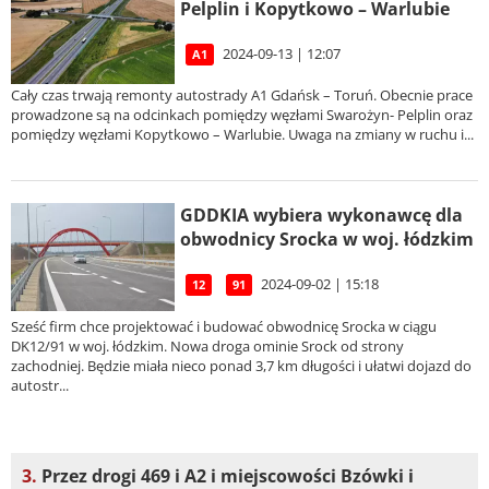
Pelplin i Kopytkowo – Warlubie
2024-09-13 | 12:07
A1
Cały czas trwają remonty autostrady A1 Gdańsk – Toruń. Obecnie prace
prowadzone są na odcinkach pomiędzy węzłami Swarożyn- Pelplin oraz
pomiędzy węzłami Kopytkowo – Warlubie. Uwaga na zmiany w ruchu i...
GDDKIA wybiera wykonawcę dla
obwodnicy Srocka w woj. łódzkim
2024-09-02 | 15:18
12
91
Sześć firm chce projektować i budować obwodnicę Srocka w ciągu
DK12/91 w woj. łódzkim. Nowa droga ominie Srock od strony
zachodniej. Będzie miała nieco ponad 3,7 km długości i ułatwi dojazd do
autostr...
3.
Przez drogi 469 i A2 i miejscowości Bzówki i