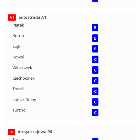
autostrada A1
A1
Piątek
E
Kutno
E
Sójki
E
Kowal
C
Włocławek
C
Ciechocinek
C
Toruń
C
Lubicz Dolny
C
Turzno
C
droga krajowa 96
96
Turzno