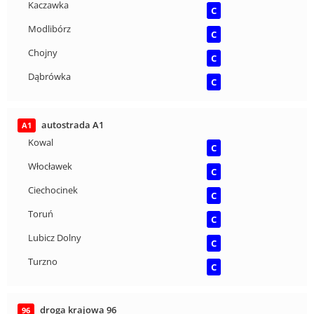
Kaczawka
C
Modlibórz
C
Chojny
C
Dąbrówka
C
autostrada A1
A1
Kowal
C
Włocławek
C
Ciechocinek
C
Toruń
C
Lubicz Dolny
C
Turzno
C
droga krajowa 96
96