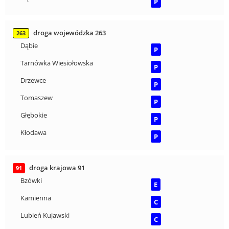
P
droga wojewódzka 263
263
Dąbie
P
Tarnówka Wiesiołowska
P
Drzewce
P
Tomaszew
P
Głębokie
P
Kłodawa
P
droga krajowa 91
91
Bzówki
E
Kamienna
C
Lubień Kujawski
C