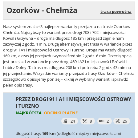
Ozorków - Chełmża
trasa powrotna
Nasz system znalazł 3 najlepsze warianty przejazdu na trasie Ozorków –
Chełmża. Najszybszy to wariant przez drogi 708 i 702 i miejscowości
Kowal i Grzywna – droga ma długość 185 km i przejazd zajmie nam
zazwyczaj 2 godz. 4 min. Drugą alternatywą jest trasa w wariancie przez
drogi 91 i A1 i miejscowości Ostrowy i Turzno. Droga ma wtedy długość
169 km, a czas jej przejazdu wynosi średnio 2 godz. 6 min. Trzecią opcją
jest przejazd w wariancie przez drogi 469 i A2 i miejscowości Bzówki i
Lubicz Dolny. Ta trasa ma długość 208 km i potrzeba 2 godz. 43 min na
jej przejechanie. Wszystkie warianty przejazdu trasy Ozorków – Chełmża
szczegółowo opisujemy poniżej - kliknij w wybrany wariant i sprawdź
pełen opis trasy.
PRZEZ DROGI 91 I A1 I MIEJSCOWOŚCI OSTROWY
I TURZNO
NAJKRÓTSZA
ODCINKI PŁATNE
24
8
2
26
długość trasy:
169 km
(odległość między miejscowościami