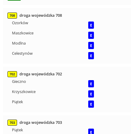
droga wojewódzka 708
708
Ozorków
E
Maszkowice
E
Modlna
E
Celestynów
E
droga wojewódzka 702
702
Gieczno
E
Krzyszkowice
E
Piątek
E
droga wojewódzka 703
703
Piątek
E