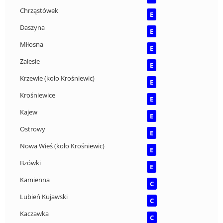
Chrząstówek
E
Daszyna
E
Miłosna
E
Zalesie
E
Krzewie (koło Krośniewic)
E
Krośniewice
E
Kajew
E
Ostrowy
E
Nowa Wieś (koło Krośniewic)
E
Bzówki
E
Kamienna
C
Lubień Kujawski
C
Kaczawka
C