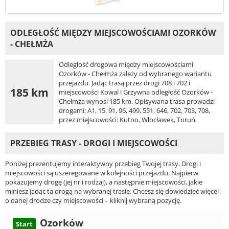
ODLEGŁOŚĆ MIĘDZY MIEJSCOWOŚCIAMI OZORKÓW
- CHEŁMŻA
Odległość drogowa między miejscowościami
Ozorków - Chełmża zależy od wybranego wariantu
przejazdu. Jadąc trasą przez drogi 708 i 702 i
185 km
miejscowości Kowal i Grzywna odległość Ozorków -
Chełmża wynosi 185 km. Opisywana trasa prowadzi
drogami: A1, 15, 91, 96, 499, 551, 646, 702, 703, 708,
przez miejscowości: Kutno, Włocławek, Toruń.
PRZEBIEG TRASY - DROGI I MIEJSCOWOŚCI
Poniżej prezentujemy interaktywny przebieg Twojej trasy. Drogi i
miejscowości są uszeregowane w kolejności przejazdu. Najpierw
pokazujemy drogę (jej nr i rodzaj), a następnie miejscowości, jakie
miniesz jadąc tą drogą na wybranej trasie. Chcesz się dowiedzieć więcej
o danej drodze czy miejscowości – kliknij wybraną pozycję.
Ozorków
Start