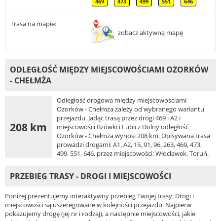
469
473
499
551
646
Trasa na mapie:
zobacz aktywną mapę
ODLEGŁOŚĆ MIĘDZY MIEJSCOWOŚCIAMI OZORKÓW
- CHEŁMŻA
Odległość drogowa między miejscowościami
Ozorków - Chełmża zależy od wybranego wariantu
przejazdu. Jadąc trasą przez drogi 469 i A2 i
208 km
miejscowości Bzówki i Lubicz Dolny odległość
Ozorków - Chełmża wynosi 208 km. Opisywana trasa
prowadzi drogami: A1, A2, 15, 91, 96, 263, 469, 473,
499, 551, 646, przez miejscowości: Włocławek, Toruń.
PRZEBIEG TRASY - DROGI I MIEJSCOWOŚCI
Poniżej prezentujemy interaktywny przebieg Twojej trasy. Drogi i
miejscowości są uszeregowane w kolejności przejazdu. Najpierw
pokazujemy drogę (jej nr i rodzaj), a następnie miejscowości, jakie