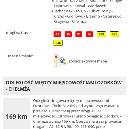
Kujawski - Kaczawka - Modlibórz - Chojny
- Dąbrówka - Kowal - Włocławek -
Ciechocinek - Toruń - Lubicz Dolny -
Turzno - Gronowo - Brzeźno - Ostaszewo
- Grzywna - Chełmża
drogi na trasie:
A1
15
91
96
499
551
646
Trasa na mapie:
zobacz aktywną mapę
ODLEGŁOŚĆ MIĘDZY MIEJSCOWOŚCIAMI OZORKÓW
- CHEŁMŻA
Odległość drogowa między miejscowościami
Ozorków - Chełmża zależy od wybranego wariantu
przejazdu. Jadąc trasą przez drogi 91 i A1 i
169 km
miejscowości Ostrowy i Turzno odległość Ozorków -
Chełmża wynosi 169 km. Opisywana trasa prowadzi
drogami: A1, 15, 91, 96, 499, 551, 646, przez