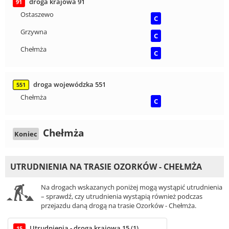
droga krajowa 91
91
Ostaszewo
C
Grzywna
C
Chełmża
C
droga wojewódzka 551
551
Chełmża
C
Chełmża
Koniec
UTRUDNIENIA NA TRASIE OZORKÓW - CHEŁMŻA
Na drogach wskazanych poniżej mogą wystąpić utrudnienia
– sprawdź, czy utrudnienia wystąpią również podczas
przejazdu daną drogą na trasie Ozorków - Chełmża.
Utrudnienia - droga krajowa 15 (1)
15