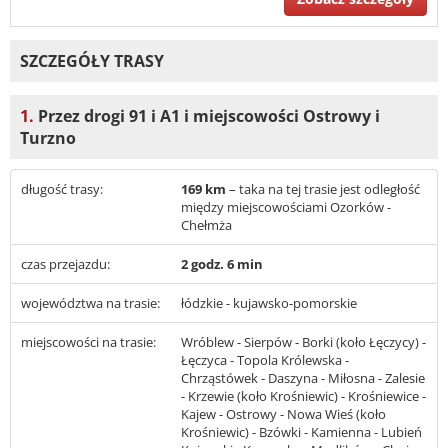
SZCZEGÓŁY TRASY
1.
Przez drogi 91 i A1 i miejscowości Ostrowy i
Turzno
długość trasy:
169 km
– taka na tej trasie jest odległość
między miejscowościami Ozorków -
Chełmża
czas przejazdu:
2 godz. 6 min
województwa na trasie:
łódzkie - kujawsko-pomorskie
miejscowości na trasie:
Wróblew - Sierpów - Borki (koło Łęczycy) -
Łęczyca - Topola Królewska -
Chrząstówek - Daszyna - Miłosna - Zalesie
- Krzewie (koło Krośniewic) - Krośniewice -
Kajew - Ostrowy - Nowa Wieś (koło
Krośniewic) - Bzówki - Kamienna - Lubień