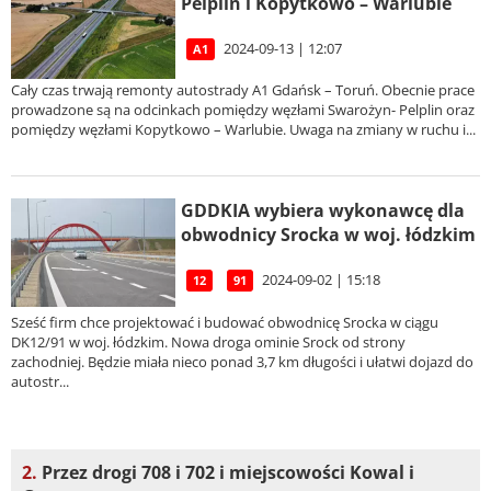
Pelplin i Kopytkowo – Warlubie
2024-09-13 | 12:07
A1
Cały czas trwają remonty autostrady A1 Gdańsk – Toruń. Obecnie prace
prowadzone są na odcinkach pomiędzy węzłami Swarożyn- Pelplin oraz
pomiędzy węzłami Kopytkowo – Warlubie. Uwaga na zmiany w ruchu i...
GDDKIA wybiera wykonawcę dla
obwodnicy Srocka w woj. łódzkim
2024-09-02 | 15:18
12
91
Sześć firm chce projektować i budować obwodnicę Srocka w ciągu
DK12/91 w woj. łódzkim. Nowa droga ominie Srock od strony
zachodniej. Będzie miała nieco ponad 3,7 km długości i ułatwi dojazd do
autostr...
2.
Przez drogi 708 i 702 i miejscowości Kowal i