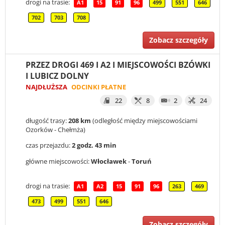
drogi na trasie:
A1
15
91
96
499
551
646
702
703
708
Zobacz szczegóły
PRZEZ DROGI 469 I A2 I MIEJSCOWOŚCI BZÓWKI
I LUBICZ DOLNY
NAJDŁUŻSZA
ODCINKI PŁATNE
22
8
2
24
długość trasy:
208 km
(odległość między miejscowościami
Ozorków - Chełmża)
czas przejazdu:
2 godz. 43 min
główne miejscowości:
Włocławek
-
Toruń
drogi na trasie:
A1
A2
15
91
96
263
469
473
499
551
646
Zobacz szczegóły