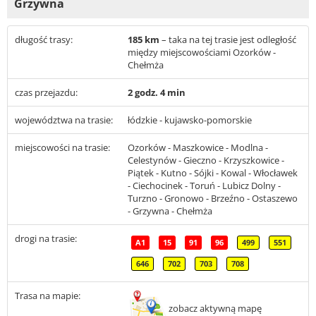
Grzywna
długość trasy:
185 km
– taka na tej trasie jest odległość
między miejscowościami Ozorków -
Chełmża
czas przejazdu:
2 godz. 4 min
województwa na trasie:
łódzkie - kujawsko-pomorskie
miejscowości na trasie:
Ozorków - Maszkowice - Modlna -
Celestynów - Gieczno - Krzyszkowice -
Piątek - Kutno - Sójki - Kowal - Włocławek
- Ciechocinek - Toruń - Lubicz Dolny -
Turzno - Gronowo - Brzeźno - Ostaszewo
- Grzywna - Chełmża
drogi na trasie:
A1
15
91
96
499
551
646
702
703
708
Trasa na mapie:
zobacz aktywną mapę