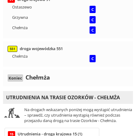
Ostaszewo
C
Grzywna
C
Chełmża
C
droga wojewódzka 551
551
Chełmża
C
Chełmża
Koniec
UTRUDNIENIA NA TRASIE OZORKÓW - CHEŁMŻA
Na drogach wskazanych poniżej mogą wystąpić utrudnienia
– sprawdź, czy utrudnienia wystąpią również podczas
przejazdu daną drogą na trasie Ozorków - Chełmża.
Utrudnienia - droga krajowa 15 (1)
15