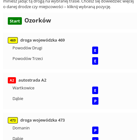
miniesz jadąc tą drogą na wybranej trasie. Chcesz się dowiedzieć więcej
o danej drodze czy miejscowości – kliknij wybraną pozycję.
Ozorków
Start
droga wojewódzka 469
469
Powodów Drugi
E
Powodów Trzeci
E
autostrada A2
A2
Wartkowice
E
Dąbie
P
droga wojewódzka 473
473
Domanin
P
Dąbie