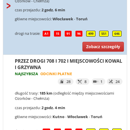
Ozorków - Chełmża)
czas przejazdu:
2 godz. 6 min
główne miejscowości:
Włocławek
-
Toruń
drogi na trasie:
A1
15
91
96
499
551
646
Zobacz szczegóły
PRZEZ DROGI 708 I 702 I MIEJSCOWOŚCI KOWAL
I GRZYWNA
NAJSZYBSZA
ODCINKI PŁATNE
28
8
1
24
długość trasy:
185 km
(odległość między miejscowościami
Ozorków - Chełmża)
czas przejazdu:
2 godz. 4 min
główne miejscowości:
Kutno
-
Włocławek
-
Toruń