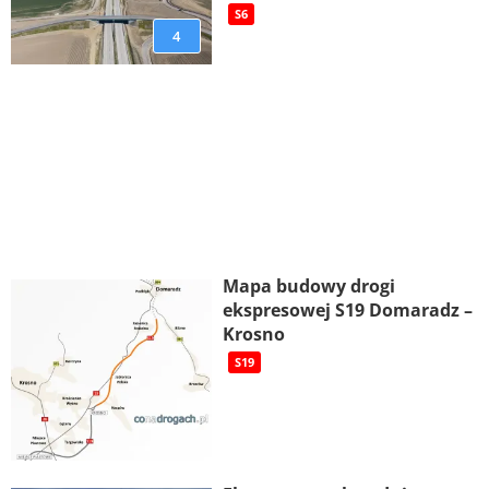
S6
4
Mapa budowy drogi
ekspresowej S19 Domaradz –
Krosno
S19