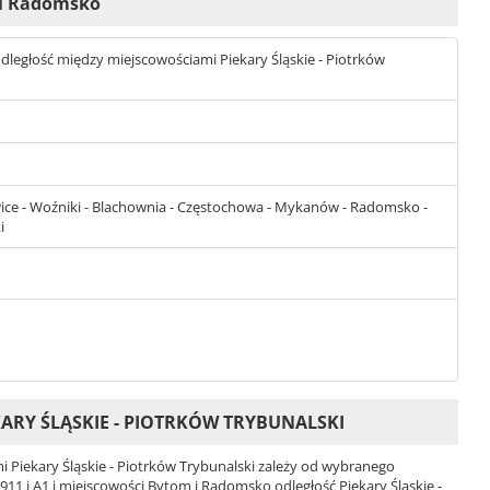
m i Radomsko
t odległość między miejscowościami Piekary Śląskie - Piotrków
wice - Woźniki - Blachownia - Częstochowa - Mykanów - Radomsko -
i
ARY ŚLĄSKIE - PIOTRKÓW TRYBUNALSKI
Piekary Śląskie - Piotrków Trybunalski zależy od wybranego
 911 i A1 i miejscowości Bytom i Radomsko odległość Piekary Śląskie -