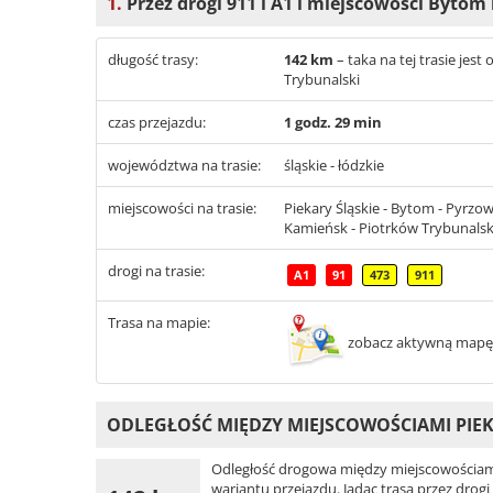
1.
Przez drogi 911 i A1 i miejscowości Byto
długość trasy:
142 km
– taka na tej trasie jes
Trybunalski
czas przejazdu:
1 godz. 29 min
województwa na trasie:
śląskie - łódzkie
miejscowości na trasie:
Piekary Śląskie - Bytom - Pyrzo
Kamieńsk - Piotrków Trybunalsk
drogi na trasie:
A1
91
473
911
Trasa na mapie:
zobacz aktywną mapę
ODLEGŁOŚĆ MIĘDZY MIEJSCOWOŚCIAMI PIEK
Odległość drogowa między miejscowościami 
wariantu przejazdu. Jadąc trasą przez drogi