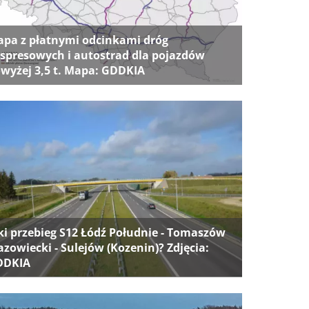
pa z płatnymi odcinkami dróg
spresowych i autostrad dla pojazdów
wyżej 3,5 t. Mapa: GDDKIA
ki przebieg S12 Łódź Południe - Tomaszów
zowiecki - Sulejów (Kozenin)? Zdjęcia:
DDKIA