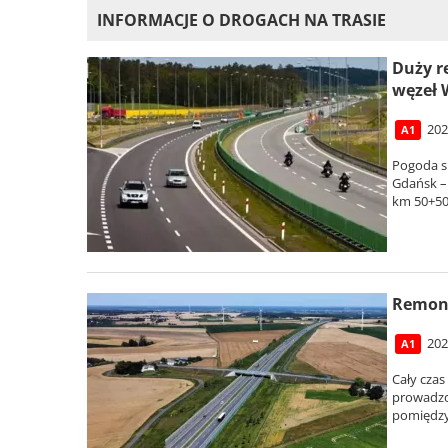
INFORMACJE O DROGACH NA TRASIE
Duży r
węzeł 
202
A1
Pogoda s
Gdańsk –
km 50+50
Remont
202
A1
Cały czas
prowadzo
pomiędzy