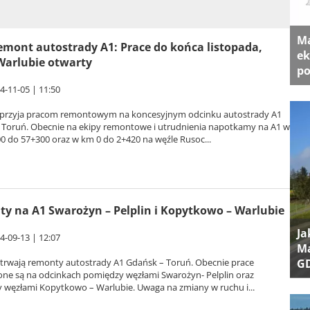
Ma
emont autostrady A1: Prace do końca listopada,
ek
Warlubie otwarty
po
4-11-05 | 11:50
przyja pracom remontowym na koncesyjnym odcinku autostrady A1
 Toruń. Obecnie na ekipy remontowe i utrudnienia napotkamy na A1 w
0 do 57+300 oraz w km 0 do 2+420 na węźle Rusoc...
y na A1 Swarożyn – Pelplin i Kopytkowo – Warlubie
Ja
4-09-13 | 12:07
Ma
G
 trwają remonty autostrady A1 Gdańsk – Toruń. Obecnie prace
ne są na odcinkach pomiędzy węzłami Swarożyn- Pelplin oraz
 węzłami Kopytkowo – Warlubie. Uwaga na zmiany w ruchu i...