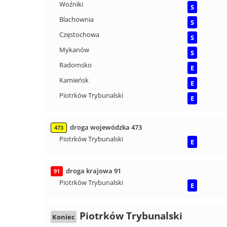
Woźniki
S
Blachownia
S
Częstochowa
S
Mykanów
S
Radomsko
E
Kamieńsk
E
Piotrków Trybunalski
E
droga wojewódzka 473
473
Piotrków Trybunalski
E
droga krajowa 91
91
Piotrków Trybunalski
E
Piotrków Trybunalski
Koniec