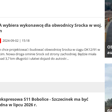
 wybiera wykonawcę dla obwodnicy Srocka w woj.
m
2024-09-02 | 15:18
Ob
rm chce projektować i budować obwodnicę Srocka w ciągu DK12/91 w
au
kim. Nowa droga ominie Srock od strony zachodniej. Będzie miała
ad 3,7 km długości i ułatwi dojazd do autostr...
ekspresowa S11 Bobolice - Szczecinek ma być
dna w lipcu 2026 r.
GD