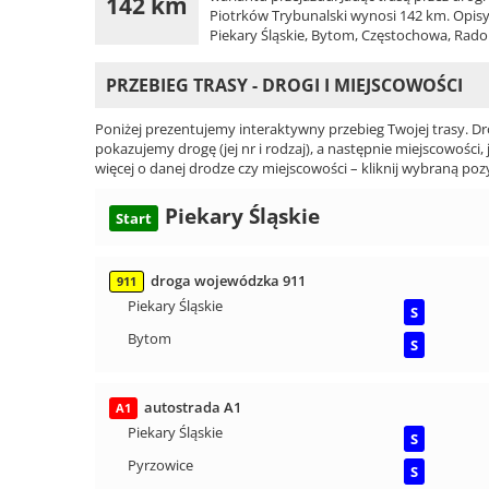
142 km
Piotrków Trybunalski wynosi 142 km. Opisyw
Piekary Śląskie, Bytom, Częstochowa, Rado
PRZEBIEG TRASY - DROGI I MIEJSCOWOŚCI
Poniżej prezentujemy interaktywny przebieg Twojej trasy. Dr
pokazujemy drogę (jej nr i rodzaj), a następnie miejscowości, 
więcej o danej drodze czy miejscowości – kliknij wybraną pozy
Piekary Śląskie
Start
droga wojewódzka 911
911
Piekary Śląskie
S
Bytom
S
autostrada A1
A1
Piekary Śląskie
S
Pyrzowice
S