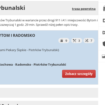
ybunalski
trasa powrotna
ków Trybunalski w wariancie przez drogi 911 i A1 i miejscowości Bytom i
zwyczaj 1 godz. 29 min. Sprawdź niżej pełen opis trasy.
 BYTOM I RADOMSKO
9
3
7
mi Piekary Śląskie - Piotrków Trybunalski)
stochowa
-
Radomsko
-
Piotrków Trybunalski
Zobacz szczegóły