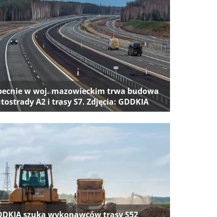
ecnie w woj. mazowieckim trwa budowa
tostrady A2 i trasy S7. Zdjęcia: GDDKIA
DKIA szuka wykonawców trasy S52