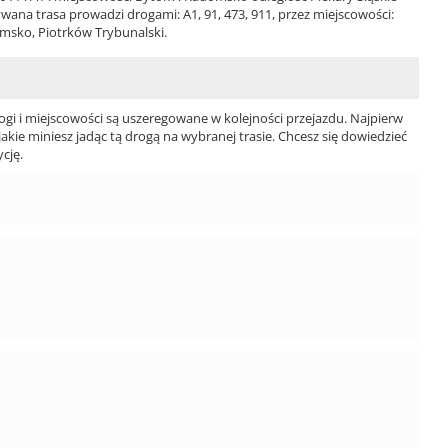
ana trasa prowadzi drogami: A1, 91, 473, 911, przez miejscowości:
msko, Piotrków Trybunalski.
ogi i miejscowości są uszeregowane w kolejności przejazdu. Najpierw
jakie miniesz jadąc tą drogą na wybranej trasie. Chcesz się dowiedzieć
cję.