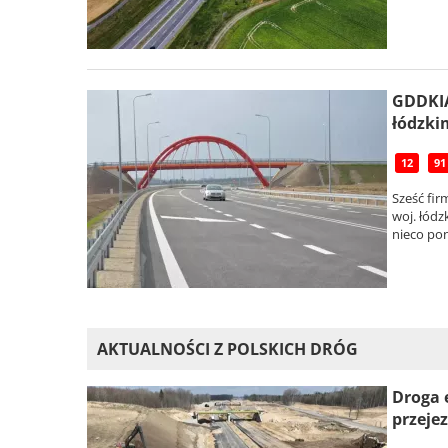
GDDKIA
łódzki
12
91
Sześć fi
woj. łódz
nieco pon
AKTUALNOŚCI Z POLSKICH DRÓG
Droga 
przejez