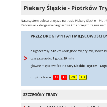
Piekary Śląskie - Piotrków Tr
Nasz system poleca przejazd na trasie Piekary Śląskie – Piotr
Radomsko – droga ma długość 142 km i przejazd zajmie nam za
PRZEZ DROGI 911 I A1 I MIEJSCOWOŚCI
długość trasy:
142 km
(odległość między miejscowościa
czas przejazdu:
1 godz. 29 min
główne miejscowości:
Piekary Śląskie
-
Bytom
-
Czę
drogi na trasie:
A1
91
473
911
SZCZEGÓŁY TRASY