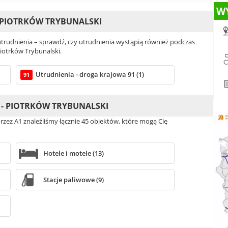
W
- PIOTRKÓW TRYBUNALSKI
rudnienia – sprawdź, czy utrudnienia wystąpią również podczas
Piotrków Trybunalski.
Utrudnienia - droga krajowa 91 (1)
91
E - PIOTRKÓW TRYBUNALSKI
przez A1 znaleźliśmy łącznie 45 obiektów, które mogą Cię
Hotele i motele (13)
Stacje paliwowe (9)