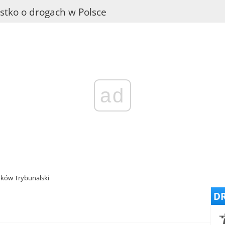
stko o drogach w Polsce
ad
trków Trybunalski
DR