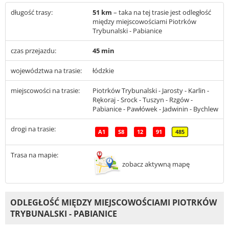
długość trasy:
51 km
– taka na tej trasie jest odległość
między miejscowościami Piotrków
Trybunalski - Pabianice
czas przejazdu:
45 min
województwa na trasie:
łódzkie
miejscowości na trasie:
Piotrków Trybunalski - Jarosty - Karlin -
Rękoraj - Srock - Tuszyn - Rzgów -
Pabianice - Pawłówek - Jadwinin - Bychlew
drogi na trasie:
A1
S8
12
91
485
Trasa na mapie:
zobacz aktywną mapę
ODLEGŁOŚĆ MIĘDZY MIEJSCOWOŚCIAMI PIOTRKÓW
TRYBUNALSKI - PABIANICE