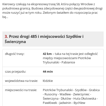
Kierowcy czekają na ekspresową trasę S8, która połączy Wrocław z
południowa granicą. Budowa zdecydowanej części dwujezdniowej drogi
może ruszyć już w tym roku. Zielonym światłem do rozpoczęcia prac
bę...
3.
Przez drogi 485 i miejscowości Szydłów i
Świerczyna
długość trasy:
42 km
– taka na tej trasie jest odległość
między miejscowościami Piotrków
Trybunalski - Pabianice
czas przejazdu:
44 min
województwa na trasie:
łódzkie
miejscowości na trasie:
Piotrków Trybunalski - Szydłów - Grabica
- Rusociny - Wadlew - Zwierzyniec -
Świerczyna - Dłutów - Huta Dłutowska -
Pawłówek - Jadwinin - Bychlew