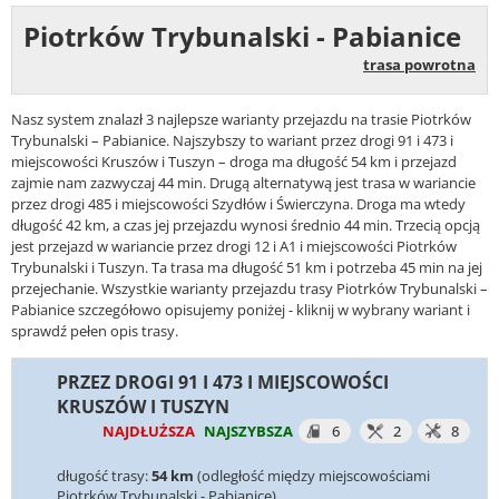
Piotrków Trybunalski - Pabianice
trasa powrotna
Nasz system znalazł 3 najlepsze warianty przejazdu na trasie Piotrków
Trybunalski – Pabianice. Najszybszy to wariant przez drogi 91 i 473 i
miejscowości Kruszów i Tuszyn – droga ma długość 54 km i przejazd
zajmie nam zazwyczaj 44 min. Drugą alternatywą jest trasa w wariancie
przez drogi 485 i miejscowości Szydłów i Świerczyna. Droga ma wtedy
długość 42 km, a czas jej przejazdu wynosi średnio 44 min. Trzecią opcją
jest przejazd w wariancie przez drogi 12 i A1 i miejscowości Piotrków
Trybunalski i Tuszyn. Ta trasa ma długość 51 km i potrzeba 45 min na jej
przejechanie. Wszystkie warianty przejazdu trasy Piotrków Trybunalski –
Pabianice szczegółowo opisujemy poniżej - kliknij w wybrany wariant i
sprawdź pełen opis trasy.
PRZEZ DROGI 91 I 473 I MIEJSCOWOŚCI
KRUSZÓW I TUSZYN
NAJDŁUŻSZA
NAJSZYBSZA
6
2
8
długość trasy:
54 km
(odległość między miejscowościami
Piotrków Trybunalski - Pabianice)