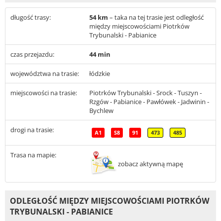
długość trasy:
54 km
– taka na tej trasie jest odległość
między miejscowościami Piotrków
Trybunalski - Pabianice
czas przejazdu:
44 min
województwa na trasie:
łódzkie
miejscowości na trasie:
Piotrków Trybunalski - Srock - Tuszyn -
Rzgów - Pabianice - Pawłówek - Jadwinin -
Bychlew
drogi na trasie:
A1
S8
91
473
485
Trasa na mapie:
zobacz aktywną mapę
ODLEGŁOŚĆ MIĘDZY MIEJSCOWOŚCIAMI PIOTRKÓW
TRYBUNALSKI - PABIANICE