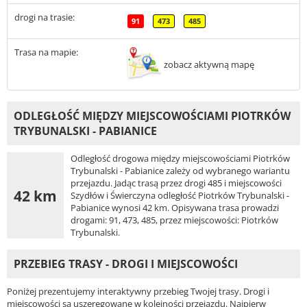
drogi na trasie:
91
473
485
Trasa na mapie:
zobacz aktywną mapę
ODLEGŁOŚĆ MIĘDZY MIEJSCOWOŚCIAMI PIOTRKÓW
TRYBUNALSKI - PABIANICE
Odległość drogowa między miejscowościami Piotrków
Trybunalski - Pabianice zależy od wybranego wariantu
przejazdu. Jadąc trasą przez drogi 485 i miejscowości
42 km
Szydłów i Świerczyna odległość Piotrków Trybunalski -
Pabianice wynosi 42 km. Opisywana trasa prowadzi
drogami: 91, 473, 485, przez miejscowości: Piotrków
Trybunalski.
PRZEBIEG TRASY - DROGI I MIEJSCOWOŚCI
Poniżej prezentujemy interaktywny przebieg Twojej trasy. Drogi i
miejscowości są uszeregowane w kolejności przejazdu. Najpierw