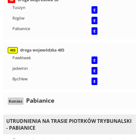
S8
Tuszyn
E
Rzgów
E
Pabianice
E
droga wojewódzka 485
485
Pawłówek
E
Jadwinin
E
Bychlew
E
Pabianice
Koniec
UTRUDNIENIA NA TRASIE PIOTRKÓW TRYBUNALSKI
- PABIANICE