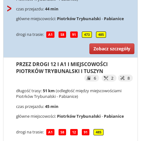
czas przejazdu:
44 min
główne miejscowości:
Piotrków Trybunalski
-
Pabianice
drogi na trasie:
A1
S8
91
473
485
Zobacz szczegóły
PRZEZ DROGI 12 I A1 I MIEJSCOWOŚCI
PIOTRKÓW TRYBUNALSKI I TUSZYN
6
2
8
długość trasy:
51 km
(odległość między miejscowościami
Piotrków Trybunalski - Pabianice)
czas przejazdu:
45 min
główne miejscowości:
Piotrków Trybunalski
-
Pabianice
drogi na trasie:
A1
S8
12
91
485