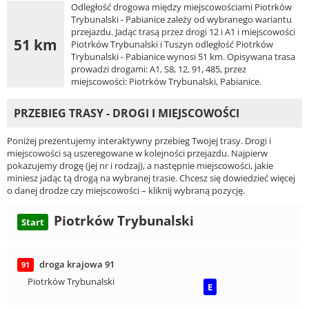
Odległość drogowa między miejscowościami Piotrków
Trybunalski - Pabianice zależy od wybranego wariantu
przejazdu. Jadąc trasą przez drogi 12 i A1 i miejscowości
51 km
Piotrków Trybunalski i Tuszyn odległość Piotrków
Trybunalski - Pabianice wynosi 51 km. Opisywana trasa
prowadzi drogami: A1, S8, 12, 91, 485, przez
miejscowości: Piotrków Trybunalski, Pabianice.
PRZEBIEG TRASY - DROGI I MIEJSCOWOŚCI
Poniżej prezentujemy interaktywny przebieg Twojej trasy. Drogi i
miejscowości są uszeregowane w kolejności przejazdu. Najpierw
pokazujemy drogę (jej nr i rodzaj), a następnie miejscowości, jakie
miniesz jadąc tą drogą na wybranej trasie. Chcesz się dowiedzieć więcej
o danej drodze czy miejscowości – kliknij wybraną pozycję.
Piotrków Trybunalski
Start
droga krajowa 91
91
Piotrków Trybunalski
E