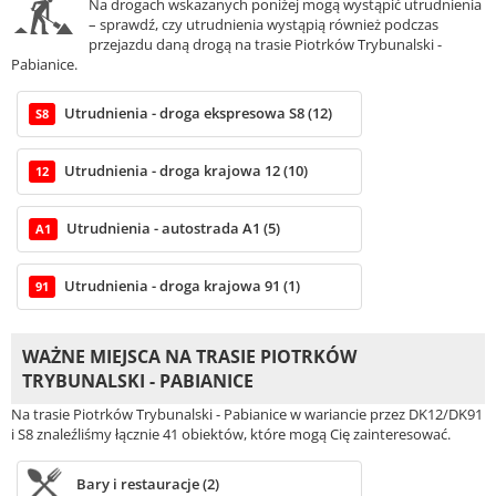
Na drogach wskazanych poniżej mogą wystąpić utrudnienia
– sprawdź, czy utrudnienia wystąpią również podczas
przejazdu daną drogą na trasie Piotrków Trybunalski -
Pabianice.
Utrudnienia - droga ekspresowa S8 (12)
S8
Utrudnienia - droga krajowa 12 (10)
12
Utrudnienia - autostrada A1 (5)
A1
Utrudnienia - droga krajowa 91 (1)
91
WAŻNE MIEJSCA NA TRASIE PIOTRKÓW
TRYBUNALSKI - PABIANICE
Na trasie Piotrków Trybunalski - Pabianice w wariancie przez DK12/DK91
i S8 znaleźliśmy łącznie 41 obiektów, które mogą Cię zainteresować.
Bary i restauracje (2)