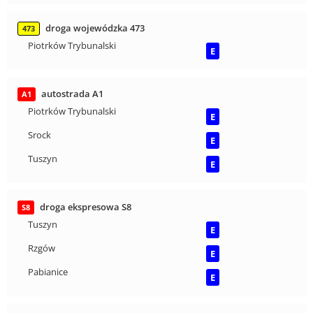
droga wojewódzka 473
473
Piotrków Trybunalski
E
autostrada A1
A1
Piotrków Trybunalski
E
Srock
E
Tuszyn
E
droga ekspresowa S8
S8
Tuszyn
E
Rzgów
E
Pabianice
E