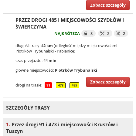
Zobacz szczegóły
PRZEZ DROGI 485 I MIEJSCOWOŚCI SZYDŁÓW I
ŚWIERCZYNA
NAJKRÓTSZA
3
2
2
długość trasy:
42 km
(odległość między miejscowościami
Piotrków Trybunalski - Pabianice)
czas przejazdu:
44 min
główne miejscowości:
Piotrków Trybunalski
Zobacz szczegóły
drogi na trasie:
91
473
485
SZCZEGÓŁY TRASY
1.
Przez drogi 91 i 473 i miejscowości Kruszów i
Tuszyn