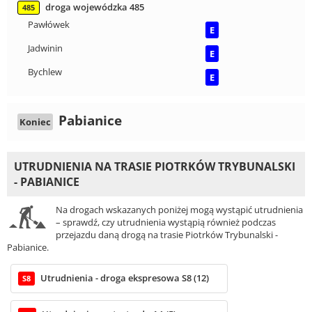
droga wojewódzka 485
485
Pawłówek
E
Jadwinin
E
Bychlew
E
Pabianice
Koniec
UTRUDNIENIA NA TRASIE PIOTRKÓW TRYBUNALSKI
- PABIANICE
Na drogach wskazanych poniżej mogą wystąpić utrudnienia
– sprawdź, czy utrudnienia wystąpią również podczas
przejazdu daną drogą na trasie Piotrków Trybunalski -
Pabianice.
Utrudnienia - droga ekspresowa S8 (12)
S8