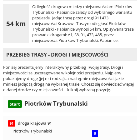
Odległość drogowa między miejscowościami Piotrków
Trybunalski - Pabianice zależy od wybranego wariantu
przejazdu. Jadąc trasą przez drogi 91 i 473 i
54 km
miejscowości Kruszów i Tuszyn odległość Piotrków
Trybunalski - Pabianice wynosi 54 km. Opisywana trasa
prowadzi drogami: A1, S8, 91, 473, 485, przez
miejscowości: Piotrków Trybunalski, Pabianice.
PRZEBIEG TRASY - DROGI I MIEJSCOWOŚCI
Poniżej prezentujemy interaktywny przebieg Twojej trasy. Drogi i
miejscowości są uszeregowane w kolejności przejazdu. Najpierw
pokazujemy drogę (jej nr i rodzaj), a następnie miejscowości, jakie
miniesz jadąc tą drogą na wybranej trasie. Chcesz się dowiedzieć więcej
o danej drodze czy miejscowości – kliknij wybraną pozycję.
Piotrków Trybunalski
Start
droga krajowa 91
91
Piotrków Trybunalski
E