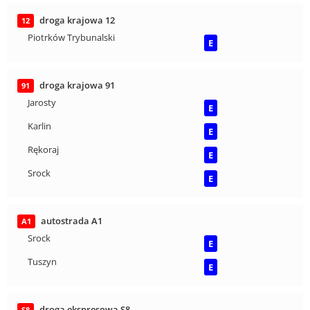
droga krajowa 12
12
Piotrków Trybunalski
E
droga krajowa 91
91
Jarosty
E
Karlin
E
Rękoraj
E
Srock
E
autostrada A1
A1
Srock
E
Tuszyn
E
droga ekspresowa S8