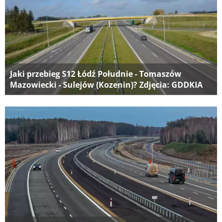
Jaki przebieg S12 Łódź Południe - Tomaszów
Mazowiecki - Sulejów (Kozenin)? Zdjęcia: GDDKIA