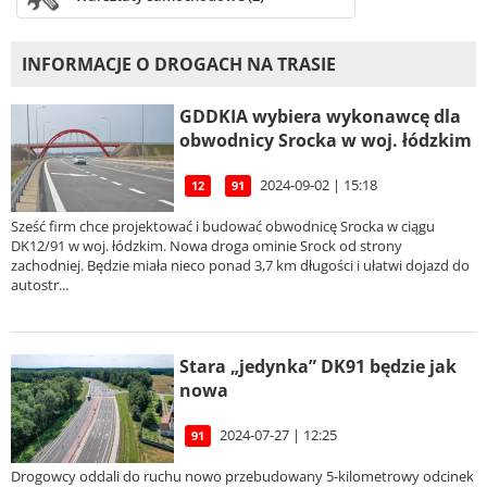
INFORMACJE O DROGACH NA TRASIE
GDDKIA wybiera wykonawcę dla
obwodnicy Srocka w woj. łódzkim
2024-09-02 | 15:18
12
91
Sześć firm chce projektować i budować obwodnicę Srocka w ciągu
DK12/91 w woj. łódzkim. Nowa droga ominie Srock od strony
zachodniej. Będzie miała nieco ponad 3,7 km długości i ułatwi dojazd do
autostr...
Stara „jedynka” DK91 będzie jak
nowa
2024-07-27 | 12:25
91
Drogowcy oddali do ruchu nowo przebudowany 5-kilometrowy odcinek