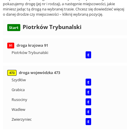
pokazujemy drogę (jej nr i rodzaj), a następnie miejscowości, jakie
miniesz jadąc tą drogą na wybranej trasie. Chcesz się dowiedzieć więcej
o danej drodze czy miejscowości – kliknij wybraną pozycję.
Piotrków Trybunalski
Start
droga krajowa 91
91
Piotrków Trybunalski
E
droga wojewódzka 473
473
Szydłów
E
Grabica
E
Rusociny
E
Wadlew
E
Zwierzyniec
E