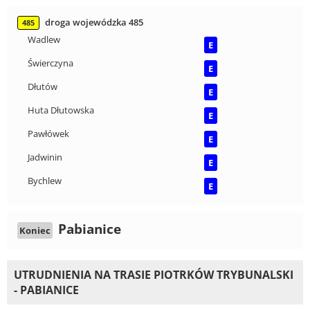
droga wojewódzka 485
485
Wadlew
E
Świerczyna
E
Dłutów
E
Huta Dłutowska
E
Pawłówek
E
Jadwinin
E
Bychlew
E
Pabianice
Koniec
UTRUDNIENIA NA TRASIE PIOTRKÓW TRYBUNALSKI
- PABIANICE