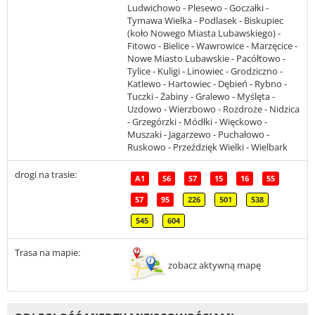
Ludwichowo - Plesewo - Goczałki -
Tymawa Wielka - Podlasek - Biskupiec
(koło Nowego Miasta Lubawskiego) -
Fitowo - Bielice - Wawrowice - Marzęcice -
Nowe Miasto Lubawskie - Pacółtowo -
Tylice - Kuligi - Linowiec - Grodziczno -
Katlewo - Hartowiec - Dębień - Rybno -
Tuczki - Żabiny - Gralewo - Myślęta -
Uzdowo - Wierzbowo - Rozdroże - Nidzica
- Grzegórzki - Módłki - Więckowo -
Muszaki - Jagarzewo - Puchałowo -
Ruskowo - Przeździęk Wielki - Wielbark
drogi na trasie:
A1
S6
S7
15
16
55
57
95
226
501
538
545
604
Trasa na mapie:
zobacz aktywną mapę