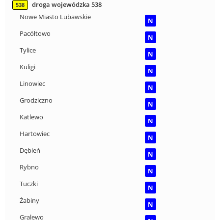
droga wojewódzka 538
538
Nowe Miasto Lubawskie
N
Pacółtowo
N
Tylice
N
Kuligi
N
Linowiec
N
Grodziczno
N
Katlewo
N
Hartowiec
N
Dębień
N
Rybno
N
Tuczki
N
Żabiny
N
Gralewo