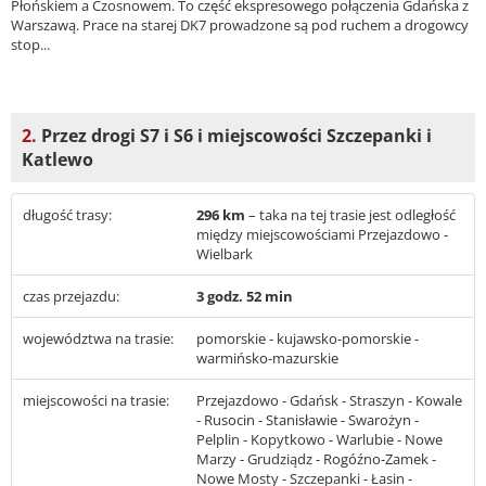
Płońskiem a Czosnowem. To część ekspresowego połączenia Gdańska z
Warszawą. Prace na starej DK7 prowadzone są pod ruchem a drogowcy
stop...
2.
Przez drogi S7 i S6 i miejscowości Szczepanki i
Katlewo
długość trasy:
296 km
– taka na tej trasie jest odległość
między miejscowościami Przejazdowo -
Wielbark
czas przejazdu:
3 godz. 52 min
województwa na trasie:
pomorskie - kujawsko-pomorskie -
warmińsko-mazurskie
miejscowości na trasie:
Przejazdowo - Gdańsk - Straszyn - Kowale
- Rusocin - Stanisławie - Swarożyn -
Pelplin - Kopytkowo - Warlubie - Nowe
Marzy - Grudziądz - Rogóźno-Zamek -
Nowe Mosty - Szczepanki - Łasin -