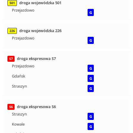
droga wojewódzka 501
501
Przejazdowo
G
droga wojewódzka 226
226
Przejazdowo
G
droga ekspresowa S7
S7
Przejazdowo
G
Gdańsk
G
Straszyn
G
droga ekspresowa S6
S6
Straszyn
G
Kowale
G