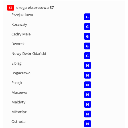
droga ekspresowa S7
S7
Przejazdowo
G
Koszwały
G
Cedry Małe
G
Dworek
G
Nowy Dwór Gdański
G
Elbląg
N
Bogaczewo
N
Pasłęk
N
Marzewo
N
Małdyty
N
Miłomłyn
N
Ostróda
N