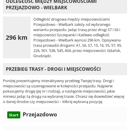
ODLEGŁOŚĆ MIĘDZY MIEJSCOWOŚCIAMI
PRZEJAZDOWO - WIELBARK
Odległość drogowa między miejscowościami
Przejazdowo - Wielbark zależy od wybranego
wariantu przejazdu. Jadąc trasą przez drogi S7 i S6 i
miejscowości Szczepanki i Katlewo odległość
296 km
Przejazdowo - Wielbark wynosi 296 km. Opisywana
trasa prowadzi drogami: A1, S6, S7, 15, 16, 55, 57, 95,
226, 501, 538, 545, 604, przez miejscowości: Gdańsk,
Grudziądz.
PRZEBIEG TRASY - DROGI I MIEJSCOWOŚCI
Poniżej prezentujemy interaktywny przebieg Twojej trasy. Drogi i
miejscowości są uszeregowane w kolejności przejazdu. Najpierw
pokazujemy drogę (jej nr i rodzaj), a następnie miejscowości, jakie
miniesz jadąc tą drogą na wybranej trasie. Chcesz się dowiedzieć więcej
o danej drodze czy miejscowości – kliknij wybraną pozycję.
Przejazdowo
Start