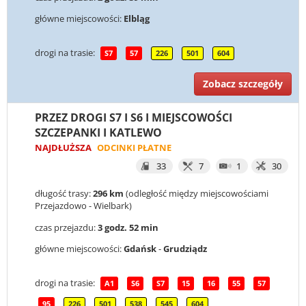
główne miejscowości:
Elbląg
drogi na trasie:
S7
57
226
501
604
Zobacz szczegóły
PRZEZ DROGI S7 I S6 I MIEJSCOWOŚCI
SZCZEPANKI I KATLEWO
NAJDŁUŻSZA
ODCINKI PŁATNE
33
7
1
30
długość trasy:
296 km
(odległość między miejscowościami
Przejazdowo - Wielbark)
czas przejazdu:
3 godz. 52 min
główne miejscowości:
Gdańsk
-
Grudziądz
drogi na trasie:
A1
S6
S7
15
16
55
57
95
226
501
538
545
604