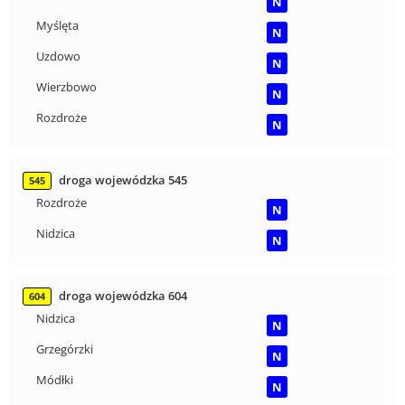
N
Myślęta
N
Uzdowo
N
Wierzbowo
N
Rozdroże
N
droga wojewódzka 545
545
Rozdroże
N
Nidzica
N
droga wojewódzka 604
604
Nidzica
N
Grzegórzki
N
Módłki
N