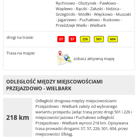
Rychnowo - Olsztynek - Pawłowo -
Waplewo - Rączki - Załuski - Nidzica -
Grzegórzki - Módłki - Więckowo - Muszaki
- Jagarzewo - Puchałowo - Ruskowo -
Przeździęk Wielki - Wielbark
drogi na trasie:
S7
57
226
501
604
Trasa na mapie:
zobacz aktywną mapę
ODLEGŁOŚĆ MIĘDZY MIEJSCOWOŚCIAMI
PRZEJAZDOWO - WIELBARK
Odległość drogowa między miejscowościami
Przejazdowo - Wielbark zależy od wybranego
wariantu przejazdu. Jadąc trasą przez drogi 501 i 226 i
218 km
miejscowości Jazowa i Puchałowo odległość
Przejazdowo - Wielbark wynosi 218 km. Opisywana
trasa prowadzi drogami: S7, 57, 226, 501, 604, przez
miejscowości: Elbląg.