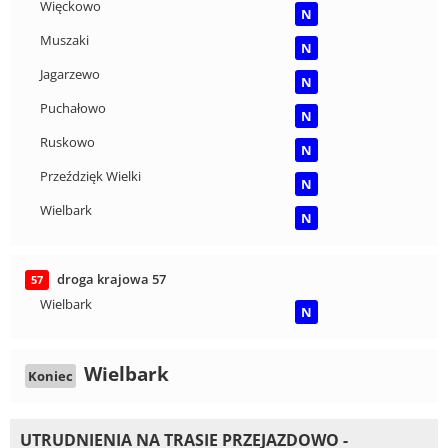
Więckowo
N
Muszaki
N
Jagarzewo
N
Puchałowo
N
Ruskowo
N
Przeździęk Wielki
N
Wielbark
N
droga krajowa 57
57
Wielbark
N
Wielbark
Koniec
UTRUDNIENIA NA TRASIE PRZEJAZDOWO -