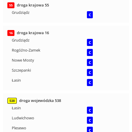
droga krajowa 55
55
Grudziądz
C
droga krajowa 16
16
Grudziądz
C
Rogóźno-Zamek
C
Nowe Mosty
C
Szczepanki
C
Łasin
C
droga wojewódzka 538
538
Łasin
C
Ludwichowo
C
Plesewo
C