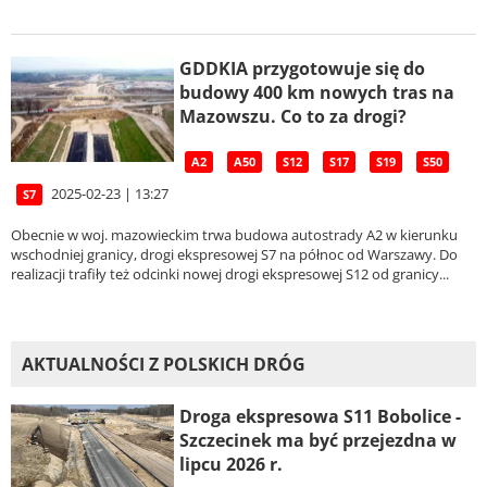
GDDKIA przygotowuje się do
budowy 400 km nowych tras na
Mazowszu. Co to za drogi?
A2
A50
S12
S17
S19
S50
2025-02-23 | 13:27
S7
Obecnie w woj. mazowieckim trwa budowa autostrady A2 w kierunku
wschodniej granicy, drogi ekspresowej S7 na północ od Warszawy. Do
realizacji trafiły też odcinki nowej drogi ekspresowej S12 od granicy...
AKTUALNOŚCI Z POLSKICH DRÓG
Droga ekspresowa S11 Bobolice -
Szczecinek ma być przejezdna w
lipcu 2026 r.