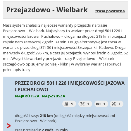
Przejazdowo - Wielbark
trasa powrotna
Nasz system znalazł 2 najlepsze warianty przejazdu na trasie
Przejazdowo – Wielbark. Najszybszy to wariant przez drogi 501 i 226 i
miejscowości Jazowa i Puchałowo – droga ma długość 218 km i przejazd
zajmie nam zazwyczaj 2 godz. 39 min. Drugą alternatywą jest trasa w
wariancie przez drogi S7 i S6 i miejscowości Szczepanki i Katlewo. Droga
ma wtedy długość 296 km, a czas jej przejazdu wynosi średnio 3 godz. 52
min. Wszystkie warianty przejazdu trasy Przejazdowo – Wielbark
szczegółowo opisujemy poniżej - kliknij w wybrany wariant i sprawdź
pełen opis trasy.
PRZEZ DROGI 501 I 226 I MIEJSCOWOŚCI JAZOWA
I PUCHAŁOWO
NAJKRÓTSZA
NAJSZYBSZA
9
1
1
1
długość trasy:
218 km
(odległość między miejscowościami
Przejazdowo - Wielbark)
czas przejazdu:
2 godz. 39 min