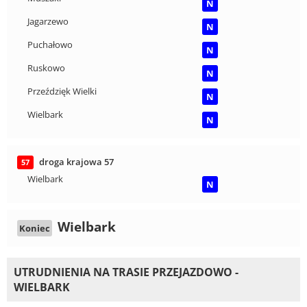
N
Jagarzewo
N
Puchałowo
N
Ruskowo
N
Przeździęk Wielki
N
Wielbark
N
droga krajowa 57
57
Wielbark
N
Wielbark
Koniec
UTRUDNIENIA NA TRASIE PRZEJAZDOWO -
WIELBARK