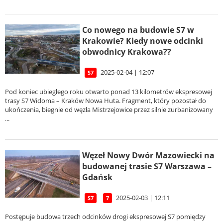
Co nowego na budowie S7 w
Krakowie? Kiedy nowe odcinki
obwodnicy Krakowa??
2025-02-04 | 12:07
S7
Pod koniec ubiegłego roku otwarto ponad 13 kilometrów ekspresowej
trasy S7 Widoma – Kraków Nowa Huta. Fragment, który pozostał do
ukończenia, biegnie od węzła Mistrzejowice przez silnie zurbanizowany
...
Węzeł Nowy Dwór Mazowiecki na
budowanej trasie S7 Warszawa –
Gdańsk
2025-02-03 | 12:11
S7
7
Postępuje budowa trzech odcinków drogi ekspresowej S7 pomiędzy