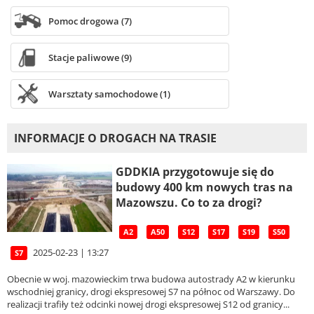
Pomoc drogowa (7)
Stacje paliwowe (9)
Warsztaty samochodowe (1)
INFORMACJE O DROGACH NA TRASIE
GDDKIA przygotowuje się do
budowy 400 km nowych tras na
Mazowszu. Co to za drogi?
A2
A50
S12
S17
S19
S50
2025-02-23 | 13:27
S7
Obecnie w woj. mazowieckim trwa budowa autostrady A2 w kierunku
wschodniej granicy, drogi ekspresowej S7 na północ od Warszawy. Do
realizacji trafiły też odcinki nowej drogi ekspresowej S12 od granicy...