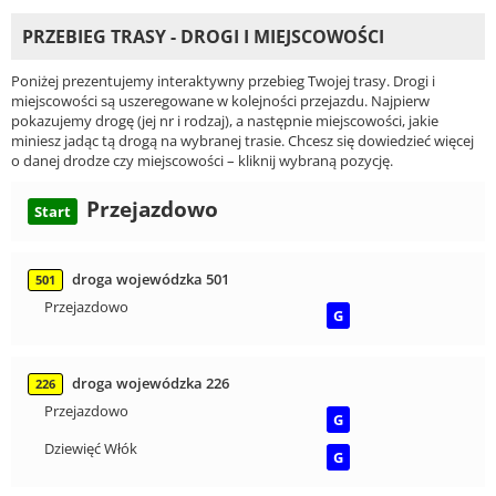
PRZEBIEG TRASY - DROGI I MIEJSCOWOŚCI
Poniżej prezentujemy interaktywny przebieg Twojej trasy. Drogi i
miejscowości są uszeregowane w kolejności przejazdu. Najpierw
pokazujemy drogę (jej nr i rodzaj), a następnie miejscowości, jakie
miniesz jadąc tą drogą na wybranej trasie. Chcesz się dowiedzieć więcej
o danej drodze czy miejscowości – kliknij wybraną pozycję.
Przejazdowo
Start
droga wojewódzka 501
501
Przejazdowo
G
droga wojewódzka 226
226
Przejazdowo
G
Dziewięć Włók
G