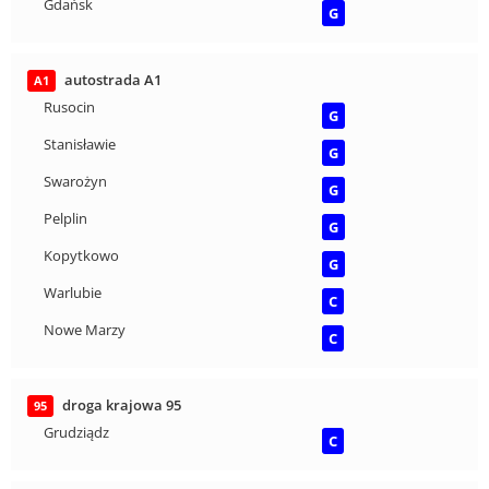
Gdańsk
G
autostrada A1
A1
Rusocin
G
Stanisławie
G
Swarożyn
G
Pelplin
G
Kopytkowo
G
Warlubie
C
Nowe Marzy
C
droga krajowa 95
95
Grudziądz
C