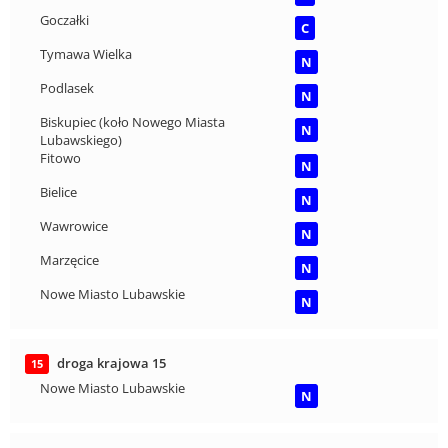
Goczałki
C
Tymawa Wielka
N
Podlasek
N
Biskupiec (koło Nowego Miasta
N
Lubawskiego)
Fitowo
N
Bielice
N
Wawrowice
N
Marzęcice
N
Nowe Miasto Lubawskie
N
droga krajowa 15
15
Nowe Miasto Lubawskie
N