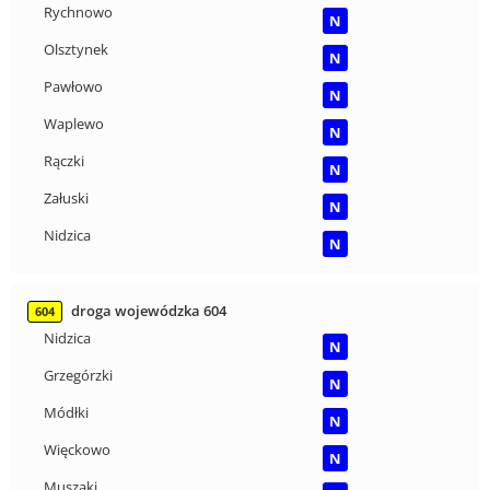
Rychnowo
N
Olsztynek
N
Pawłowo
N
Waplewo
N
Rączki
N
Załuski
N
Nidzica
N
droga wojewódzka 604
604
Nidzica
N
Grzegórzki
N
Módłki
N
Więckowo
N
Muszaki