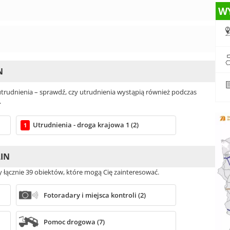
W
N
rudnienia – sprawdź, czy utrudnienia wystąpią również podczas
.
Utrudnienia - droga krajowa 1 (2)
1
LIN
my łącznie 39 obiektów, które mogą Cię zainteresować.
Fotoradary i miejsca kontroli (2)
Pomoc drogowa (7)