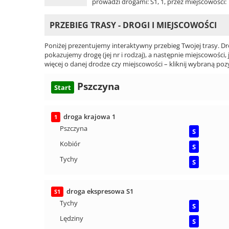
prowadzi drogami: S1, 1, przez miejscowości:
PRZEBIEG TRASY - DROGI I MIEJSCOWOŚCI
Poniżej prezentujemy interaktywny przebieg Twojej trasy. Dr
pokazujemy drogę (jej nr i rodzaj), a następnie miejscowości, 
więcej o danej drodze czy miejscowości – kliknij wybraną pozy
Pszczyna
Start
droga krajowa 1
1
Pszczyna
S
Kobiór
S
Tychy
S
droga ekspresowa S1
S1
Tychy
S
Lędziny
S