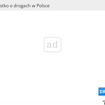
stko o drogach w Polsce
ad
DR