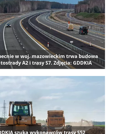
ecnie w woj. mazowieckim trwa budowa
tostrady A2 i trasy S7. Zdjęcia: GDDKIA
DKIA szuka wykonawców trasy S52