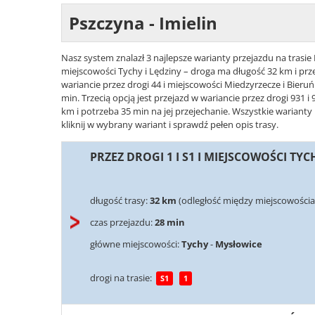
Pszczyna - Imielin
Nasz system znalazł 3 najlepsze warianty przejazdu na trasie P
miejscowości Tychy i Lędziny – droga ma długość 32 km i prz
wariancie przez drogi 44 i miejscowości Miedzyrzecze i Bieru
min. Trzecią opcją jest przejazd w wariancie przez drogi 931 i
km i potrzeba 35 min na jej przejechanie. Wszystkie warianty
kliknij w wybrany wariant i sprawdź pełen opis trasy.
PRZEZ DROGI 1 I S1 I MIEJSCOWOŚCI TYC
długość trasy:
32 km
(odległość między miejscowościam
czas przejazdu:
28 min
główne miejscowości:
Tychy
-
Mysłowice
drogi na trasie:
S1
1