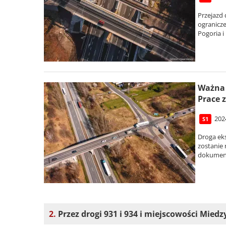
Przejazd
ogranicz
Pogoria i
Ważna 
Prace z
202
S1
Droga ek
zostanie 
dokument
2.
Przez drogi 931 i 934 i miejscowości Miedz