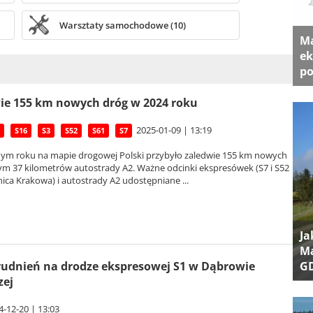
Warsztaty samochodowe (10)
Ma
ek
po
ie 155 km nowych dróg w 2024 roku
2025-01-09 | 13:19
S16
S3
S52
S61
S7
ym roku na mapie drogowej Polski przybyło zaledwie 155 km nowych
ym 37 kilometrów autostrady A2. Ważne odcinki ekspresówek (S7 i S52
ca Krakowa) i autostrady A2 udostępniane ...
Ja
Ma
rudnień na drodze ekspresowej S1 w Dąbrowie
G
zej
4-12-20 | 13:03