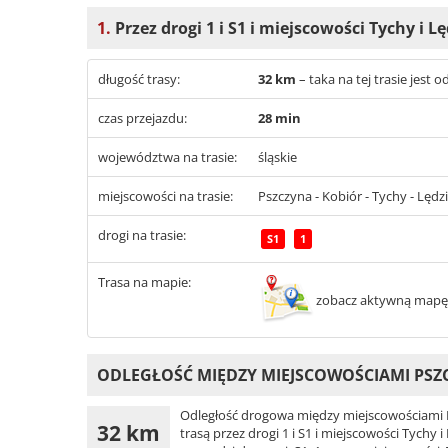
1.
Przez drogi 1 i S1 i miejscowości Tychy i L
długość trasy:
32 km
– taka na tej trasie jest
czas przejazdu:
28 min
województwa na trasie:
śląskie
miejscowości na trasie:
Pszczyna - Kobiór - Tychy - Lędz
drogi na trasie:
S1
1
Trasa na mapie:
zobacz aktywną mapę
ODLEGŁOŚĆ MIĘDZY MIEJSCOWOŚCIAMI PSZC
Odległość drogowa między miejscowościami Ps
32 km
trasą przez drogi 1 i S1 i miejscowości Tychy