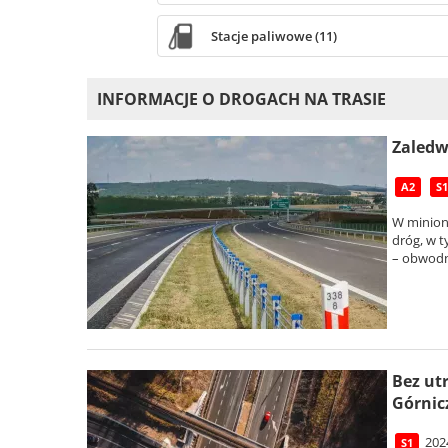
Stacje paliwowe (11)
INFORMACJE O DROGACH NA TRASIE
Zaledw
A2
S1
W minion
dróg, w t
– obwodni
Bez ut
Górnic
202
S1