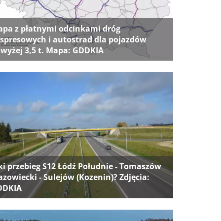
pa z płatnymi odcinkami dróg
spresowych i autostrad dla pojazdów
wyżej 3,5 t. Mapa: GDDKIA
ki przebieg S12 Łódź Południe - Tomaszów
zowiecki - Sulejów (Kozenin)? Zdjęcia:
DDKIA