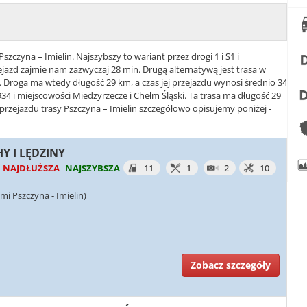
szczyna – Imielin. Najszybszy to wariant przez drogi 1 i S1 i
ejazd zajmie nam zazwyczaj 28 min. Drugą alternatywą jest trasa w
ń. Droga ma wtedy długość 29 km, a czas jej przejazdu wynosi średnio 34
 934 i miejscowości Miedzyrzecze i Chełm Śląski. Ta trasa ma długość 29
 przejazdu trasy Pszczyna – Imielin szczegółowo opisujemy poniżej -
HY I LĘDZINY
NAJDŁUŻSZA
NAJSZYBSZA
11
1
2
10
i Pszczyna - Imielin)
Zobacz szczegóły