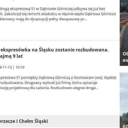
 drogą ekspresową S1 w Dąbrowie Górniczej odbywa się już bez
eń. Zakończył się remont wiaduktu w rejonie węzła Dąbrowa Górnicza
 kierowcy mają do dyspozycji pełny dwupasowy pr...
ekspresówka na Śląsku zostanie rozbudowana.
Ob
ajmą 9 lat
au
4-11-13 | 10:19
spresowa S1 pomiędzy Dąbrową Górniczą a Sosnowcem (woj. śląskie)
rozbudowana. Drogowcy wybrali już firmę, która opracuje
ację projektową dla zadania. Rozbudowie ulegnie droga...
yrzecze i Chełm Śląski
GD