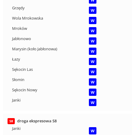
W
Grzędy
W
Wola Mrokowska
W
Mroków
W
Jabłonowo
W
Marysin (koło Jabłonowa)
W
Łazy
W
Sękocin Las
W
Słomin
W
Sękocin Nowy
W
Janki
W
droga ekspresowa S8
S8
Janki
W