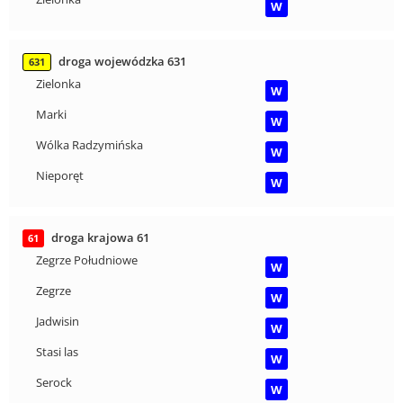
W
droga wojewódzka 631
631
Zielonka
W
Marki
W
Wólka Radzymińska
W
Nieporęt
W
droga krajowa 61
61
Zegrze Południowe
W
Zegrze
W
Jadwisin
W
Stasi las
W
Serock
W