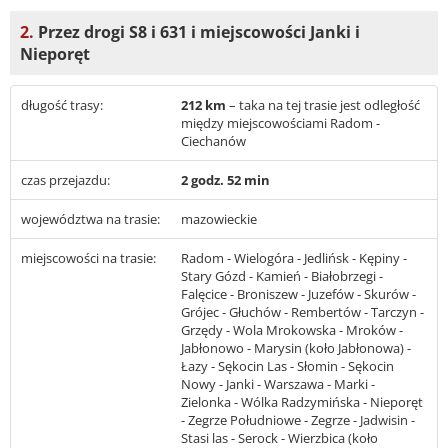
2.
Przez drogi S8 i 631 i miejscowości Janki i
Nieporęt
długość trasy:
212 km
– taka na tej trasie jest odległość
między miejscowościami Radom -
Ciechanów
czas przejazdu:
2 godz. 52 min
województwa na trasie:
mazowieckie
miejscowości na trasie:
Radom - Wielogóra - Jedlińsk - Kępiny -
Stary Gózd - Kamień - Białobrzegi -
Falęcice - Broniszew - Juzefów - Skurów -
Grójec - Głuchów - Rembertów - Tarczyn -
Grzędy - Wola Mrokowska - Mroków -
Jabłonowo - Marysin (koło Jabłonowa) -
Łazy - Sękocin Las - Słomin - Sękocin
Nowy - Janki - Warszawa - Marki -
Zielonka - Wólka Radzymińska - Nieporęt
- Zegrze Południowe - Zegrze - Jadwisin -
Stasi las - Serock - Wierzbica (koło