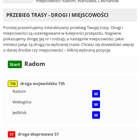
miejscowości: Radom, Warszawa, Ciechanów.
PRZEBIEG TRASY - DROGI I MIEJSCOWOŚCI
Poniżej prezentujemy interaktywny przebieg Twojej trasy. Drogi i
miejscowości są uszeregowane w kolejności przejazdu. Najpierw
pokazujemy drogę (jej nr i rodzaj), a następnie miejscowości, jakie
miniesz jadąc tą drogą na wybranej trasie. Chcesz się dowiedzieć więcej
o danej drodze czy miejscowości – kliknij wybraną pozycję.
Radom
Start
droga wojewódzka 735
735
Radom
W
Wielogóra
W
Jedlińsk
W
droga ekspresowa S7
S7