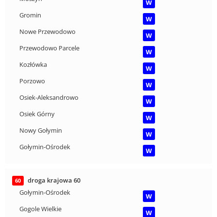
W
Gromin
W
Nowe Przewodowo
W
Przewodowo Parcele
W
Kozłówka
W
Porzowo
W
Osiek-Aleksandrowo
W
Osiek Górny
W
Nowy Gołymin
W
Gołymin-Ośrodek
W
droga krajowa 60
60
Gołymin-Ośrodek
W
Gogole Wielkie
W