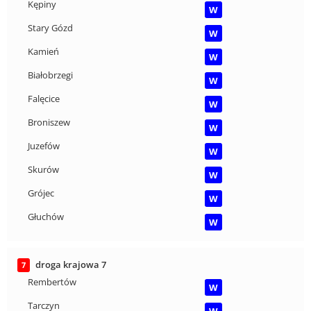
Kępiny
W
Stary Gózd
W
Kamień
W
Białobrzegi
W
Falęcice
W
Broniszew
W
Juzefów
W
Skurów
W
Grójec
W
Głuchów
W
droga krajowa 7
7
Rembertów
W
Tarczyn