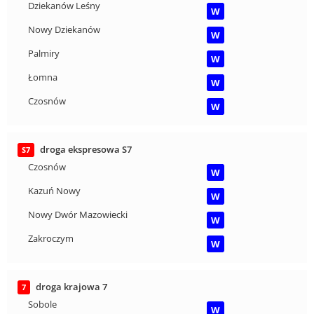
Dziekanów Leśny
W
Nowy Dziekanów
W
Palmiry
W
Łomna
W
Czosnów
W
droga ekspresowa S7
S7
Czosnów
W
Kazuń Nowy
W
Nowy Dwór Mazowiecki
W
Zakroczym
W
droga krajowa 7
7
Sobole
W