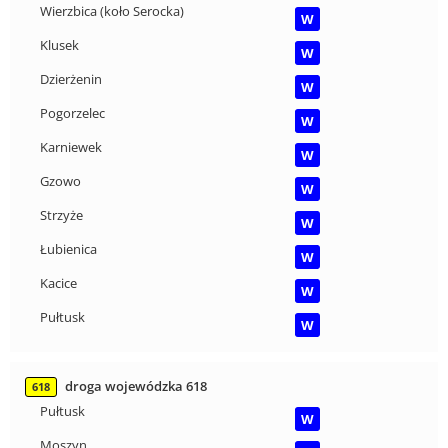
Wierzbica (koło Serocka)
W
Klusek
W
Dzierżenin
W
Pogorzelec
W
Karniewek
W
Gzowo
W
Strzyże
W
Łubienica
W
Kacice
W
Pułtusk
W
droga wojewódzka 618
618
Pułtusk
W
Moszyn