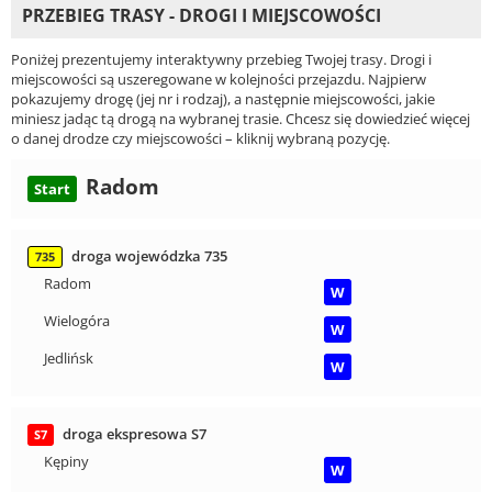
PRZEBIEG TRASY - DROGI I MIEJSCOWOŚCI
Poniżej prezentujemy interaktywny przebieg Twojej trasy. Drogi i
miejscowości są uszeregowane w kolejności przejazdu. Najpierw
pokazujemy drogę (jej nr i rodzaj), a następnie miejscowości, jakie
miniesz jadąc tą drogą na wybranej trasie. Chcesz się dowiedzieć więcej
o danej drodze czy miejscowości – kliknij wybraną pozycję.
Radom
Start
droga wojewódzka 735
735
Radom
W
Wielogóra
W
Jedlińsk
W
droga ekspresowa S7
S7
Kępiny
W