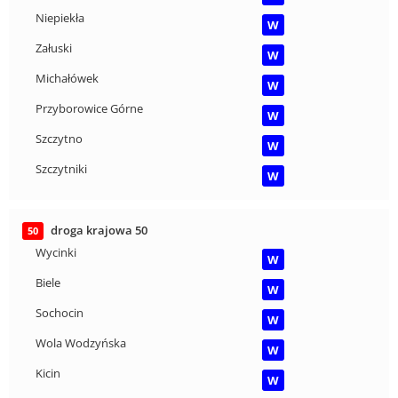
Niepiekła
W
Załuski
W
Michałówek
W
Przyborowice Górne
W
Szczytno
W
Szczytniki
W
droga krajowa 50
50
Wycinki
W
Biele
W
Sochocin
W
Wola Wodzyńska
W
Kicin
W