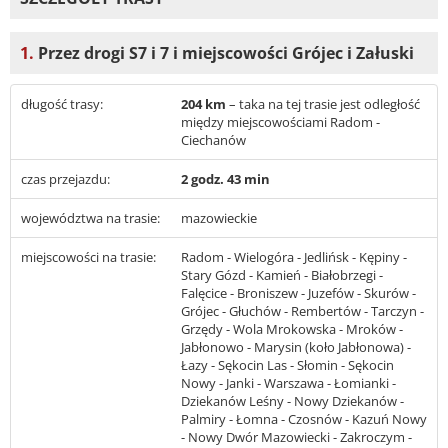
1.
Przez drogi S7 i 7 i miejscowości Grójec i Załuski
długość trasy:
204 km
– taka na tej trasie jest odległość
między miejscowościami Radom -
Ciechanów
czas przejazdu:
2 godz. 43 min
województwa na trasie:
mazowieckie
miejscowości na trasie:
Radom - Wielogóra - Jedlińsk - Kępiny -
Stary Gózd - Kamień - Białobrzegi -
Falęcice - Broniszew - Juzefów - Skurów -
Grójec - Głuchów - Rembertów - Tarczyn -
Grzędy - Wola Mrokowska - Mroków -
Jabłonowo - Marysin (koło Jabłonowa) -
Łazy - Sękocin Las - Słomin - Sękocin
Nowy - Janki - Warszawa - Łomianki -
Dziekanów Leśny - Nowy Dziekanów -
Palmiry - Łomna - Czosnów - Kazuń Nowy
- Nowy Dwór Mazowiecki - Zakroczym -