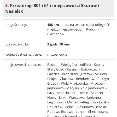
3.
Przez drogi 801 i 61 i miejscowości Skurów i
Nasielsk
długość trasy:
188 km
– taka na tej trasie jest odległość
między miejscowościami Radom -
Ciechanów
czas przejazdu:
2 godz. 50 min
województwa na trasie:
mazowieckie
miejscowości na trasie:
Radom - Wielogóra - Jedlińsk - Kępiny -
Stary Gózd - Kamień - Białobrzegi -
Falęcice - Broniszew - Juzefów - Skurów -
Grójec - Głuchów - Rembertów - Tarczyn -
Grzędy - Wola Mrokowska - Mroków -
Jabłonowo - Marysin (koło Jabłonowa) -
Łazy - Sękocin Las - Słomin - Sękocin
Nowy - Janki - Warszawa - Jabłonna -
Legionowo - Michałów-Reginów - Łajski -
Poniatów - Dębe - Ludwinowo Dębskie -
Popowo Borowe - Lorcin - Chechnówka -
Chrcynno - Nasielsk - Pniewo (koło