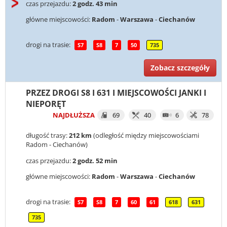
czas przejazdu:
2 godz. 43 min
główne miejscowości:
Radom
-
Warszawa
-
Ciechanów
drogi na trasie:
S7
S8
7
50
735
Zobacz szczegóły
PRZEZ DROGI S8 I 631 I MIEJSCOWOŚCI JANKI I
NIEPORĘT
NAJDŁUŻSZA
69
40
6
78
długość trasy:
212 km
(odległość między miejscowościami
Radom - Ciechanów)
czas przejazdu:
2 godz. 52 min
główne miejscowości:
Radom
-
Warszawa
-
Ciechanów
drogi na trasie:
S7
S8
7
60
61
618
631
735