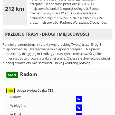
przejazdu. Jadąc trasą przez drogi S8 i 631 i
212 km
miejscowości Janki i Nieporęt odległość Radom -
Ciechanów wynosi 212 km. Opisywana trasa
prowadzi drogami: S7, S8, 7, 60, 61, 618, 631, 735,
przez miejscowości: Radom, Warszawa, Ciechanów.
PRZEBIEG TRASY - DROGI I MIEJSCOWOŚCI
Poniżej prezentujemy interaktywny przebieg Twojej trasy. Drogi i
miejscowości są uszeregowane w kolejności przejazdu. Najpierw
pokazujemy drogę (jej nr i rodzaj), a następnie miejscowości, jakie
miniesz jadąc tą drogą na wybranej trasie. Chcesz się dowiedzieć więcej
o danej drodze czy miejscowości – kliknij wybraną pozycję.
Radom
Start
droga wojewódzka 735
735
Radom
W
Wielogóra
W
Jedlińsk