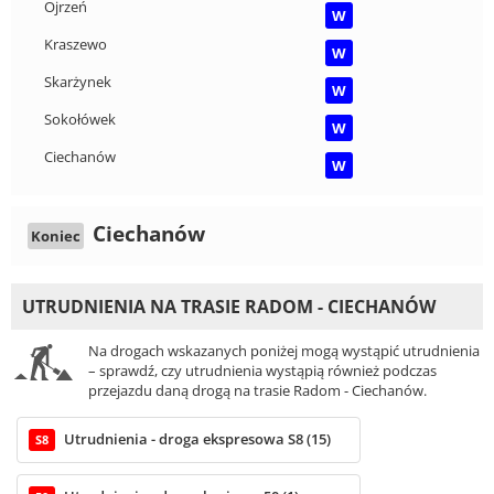
Ojrzeń
W
Kraszewo
W
Skarżynek
W
Sokołówek
W
Ciechanów
W
Ciechanów
Koniec
UTRUDNIENIA NA TRASIE RADOM - CIECHANÓW
Na drogach wskazanych poniżej mogą wystąpić utrudnienia
– sprawdź, czy utrudnienia wystąpią również podczas
przejazdu daną drogą na trasie Radom - Ciechanów.
Utrudnienia - droga ekspresowa S8 (15)
S8