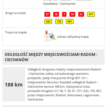
Nasielska) - Ciechanów
drogi na trasie:
S7
S8
7
50
61
571
632
735
801
Trasa na mapie:
zobacz aktywną mapę
ODLEGŁOŚĆ MIĘDZY MIEJSCOWOŚCIAMI RADOM -
CIECHANÓW
Odległość drogowa między miejscowościami Radom
- Ciechanów zależy od wybranego wariantu
przejazdu. Jadąc trasą przez drogi 801 i 61 i
miejscowości Skurów i Nasielsk odległość Radom -
188 km
Ciechanów wynosi 188 km. Opisywana trasa
prowadzi drogami: S7, S8, 7, 50, 61, 571, 632, 735, 801,
przez miejscowości: Radom, Warszawa, Legionowo,
Ciechanów.