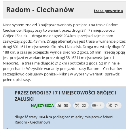
Radom - Ciechanów
trasa powrotna
Nasz system znalazł 3 najlepsze warianty przejazdu na trasie Radom –
Ciechanów. Najszybszy to wariant przez drogi S7 i 7 i miejscowości
Grójec i Załuski – droga ma długość 204 km i przejazd zajmie nam
zazwyczaj 2 godz. 43 min. Drugą alternatywą jest trasa w wariancie przez
drogi 801 i 61 i miejscowości Skurów i Nasielsk. Droga ma wtedy długość
188 km, a czas jej przejazdu wynosi średnio 2 godz. 50 min. Trzecią opcją
jest przejazd w wariancie przez drogi S8 i 631 i miejscowości Janki i
Nieporęt. Ta trasa ma długość 212 km i potrzeba 2 godz. 52 min na jej
przejechanie. Wszystkie warianty przejazdu trasy Radom – Ciechanów
szczegółowo opisujemy poniżej - kliknij w wybrany wariant i sprawdź
pełen opis trasy.
PRZEZ DROGI S7 I 7 I MIEJSCOWOŚCI GRÓJEC I
ZAŁUSKI
NAJSZYBSZA
58
22
4
74
długość trasy:
204 km
(odległość między miejscowościami
Radom - Ciechanów)