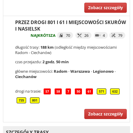
Zobacz szczegóły
PRZEZ DROGI 801 I 61 I MIEJSCOWOŚCI SKURÓW
I NASIELSK
NAJKRÓTSZA
70
26
4
79
długość trasy:
188 km
(odległość między miejscowościami
Radom - Ciechanów)
czas przejazdu:
2 godz. 50 min
główne miejscowości:
Radom
-
Warszawa
-
Legionowo
-
Ciechanów
drogi na trasie:
S7
S8
7
50
61
571
632
735
801
Zobacz szczegóły
SZCZEGÓŁY TRASY