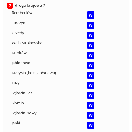
droga krajowa 7
7
Rembertów
W
Tarczyn
W
Grzędy
W
Wola Mrokowska
W
Mroków
W
Jabłonowo
W
Marysin (koło Jabłonowa)
W
Łazy
W
Sękocin Las
W
Słomin
W
Sękocin Nowy
W
Janki
W