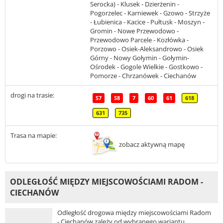
Serocka) - Klusek - Dzierżenin -
Pogorzelec - Karniewek - Gzowo - Strzyże
- Łubienica - Kacice - Pułtusk - Moszyn -
Gromin - Nowe Przewodowo -
Przewodowo Parcele - Kozłówka -
Porzowo - Osiek-Aleksandrowo - Osiek
Górny - Nowy Gołymin - Gołymin-
Ośrodek - Gogole Wielkie - Gostkowo -
Pomorze - Chrzanówek - Ciechanów
drogi na trasie:
S7
S8
7
60
61
618
631
735
Trasa na mapie:
zobacz aktywną mapę
ODLEGŁOŚĆ MIĘDZY MIEJSCOWOŚCIAMI RADOM -
CIECHANÓW
Odległość drogowa między miejscowościami Radom
- Ciechanów zależy od wybranego wariantu