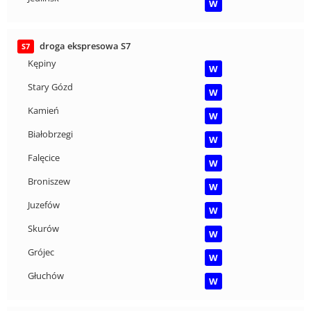
W
droga ekspresowa S7
S7
Kępiny
W
Stary Gózd
W
Kamień
W
Białobrzegi
W
Falęcice
W
Broniszew
W
Juzefów
W
Skurów
W
Grójec
W
Głuchów
W