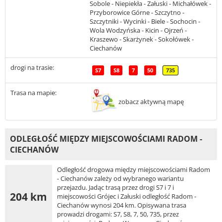
Sobole - Niepiekła - Załuski - Michałówek -
Przyborowice Górne - Szczytno -
Szczytniki - Wycinki - Biele - Sochocin -
Wola Wodzyńska - Kicin - Ojrzeń -
Kraszewo - Skarżynek - Sokołówek -
Ciechanów
drogi na trasie:
S7
S8
7
50
735
Trasa na mapie:
zobacz aktywną mapę
ODLEGŁOŚĆ MIĘDZY MIEJSCOWOŚCIAMI RADOM -
CIECHANÓW
Odległość drogowa między miejscowościami Radom
- Ciechanów zależy od wybranego wariantu
przejazdu. Jadąc trasą przez drogi S7 i 7 i
204 km
miejscowości Grójec i Załuski odległość Radom -
Ciechanów wynosi 204 km. Opisywana trasa
prowadzi drogami: S7, S8, 7, 50, 735, przez