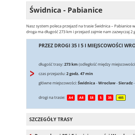
Świdnica - Pabianice
Nasz system poleca przejazd na trasie Świdnica – Pabianice w
droga ma długość 273 km i przejazd zajmie nam zazwyczaj 2 go
PRZEZ DROGI 35 I 5 I MIEJSCOWOŚCI W
długość trasy:
273 km
(odległość między miejscowości
czas przejazdu:
2 godz. 47 min
główne miejscowości:
Świdnica
-
Wrocław
-
Sieradz
drogi na trasie:
A4
A8
S8
5
35
485
SZCZEGÓŁY TRASY