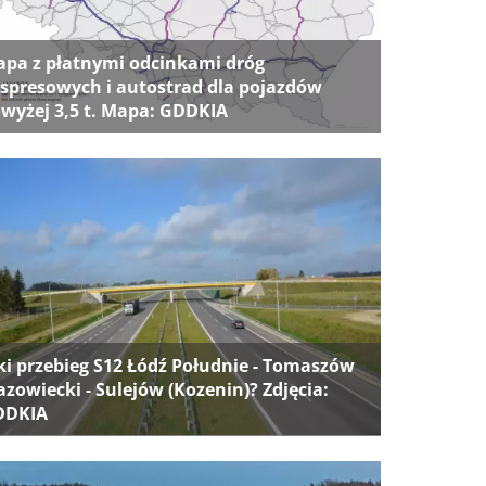
pa z płatnymi odcinkami dróg
spresowych i autostrad dla pojazdów
wyżej 3,5 t. Mapa: GDDKIA
ki przebieg S12 Łódź Południe - Tomaszów
zowiecki - Sulejów (Kozenin)? Zdjęcia:
DDKIA