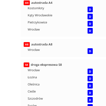
autostrada A4
A4
Kostomłoty
D
Kąty Wrocławskie
D
Pietrzykowice
D
Wrocław
D
autostrada A8
A8
Wrocław
D
droga ekspresowa S8
S8
Wrocław
D
Łozina
D
Oleśnica
D
Cieśle
D
Szczodrów
D
Syców