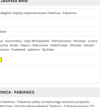
 i Zduńska Wola
t odległość między miejscowościami Świdnica - Pabianice
dzkie
a) - Kostomłoty - Kąty Wrocławskie - Pietrzykowice - Wrocław - Łozina
 Syców - Bralin - Kępno - Wieruszów - Walichnowy - Złoczew - Sieradz -
bianice - Pawłówek - Jadwinin - Bychlew
5
NICA - PABIANICE
 Świdnica - Pabianice zależy od wybranego wariantu przejazdu.
ci Wrocław i Zduńska Wola odległość Świdnica - Pabianice wynosi 273