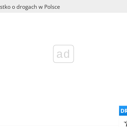
stko o drogach w Polsce
ad
DR