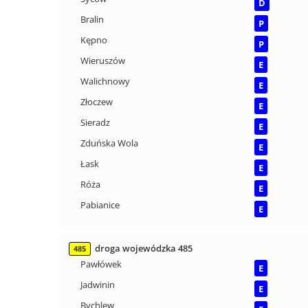
D
Bralin
P
Kępno
P
Wieruszów
E
Walichnowy
E
Złoczew
E
Sieradz
E
Zduńska Wola
E
Łask
E
Róża
E
Pabianice
E
droga wojewódzka 485
485
Pawłówek
E
Jadwinin
E
Bychlew