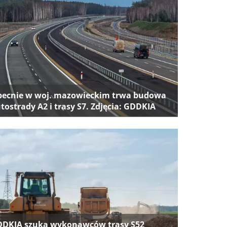
ecnie w woj. mazowieckim trwa budowa
tostrady A2 i trasy S7. Zdjęcia: GDDKIA
DKIA szuka wykonawców trasy S52