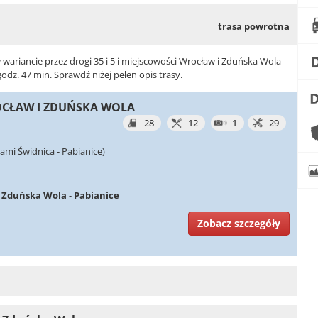
trasa powrotna
 wariancie przez drogi 35 i 5 i miejscowości Wrocław i Zduńska Wola –
dz. 47 min. Sprawdź niżej pełen opis trasy.
ROCŁAW I ZDUŃSKA WOLA
28
12
1
29
ami Świdnica - Pabianice)
-
Zduńska Wola
-
Pabianice
Zobacz szczegóły