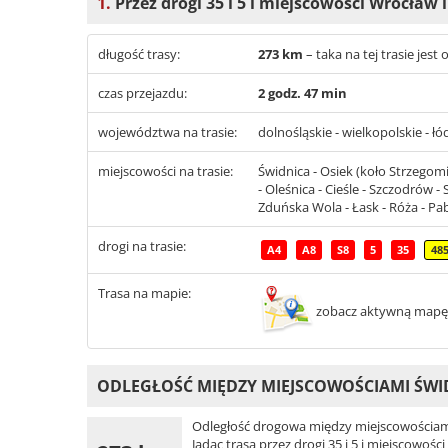
1.
Przez drogi 35 i 5 i miejscowości Wrocław
długość trasy:
273 km
– taka na tej trasie jes
czas przejazdu:
2 godz. 47 min
województwa na trasie:
dolnośląskie - wielkopolskie - łó
miejscowości na trasie:
Świdnica - Osiek (koło Strzegomi
- Oleśnica - Cieśle - Szczodrów -
Zduńska Wola - Łask - Róża - Pa
drogi na trasie:
A4
A8
S8
5
35
48
Trasa na mapie:
zobacz aktywną mapę
ODLEGŁOŚĆ MIĘDZY MIEJSCOWOŚCIAMI ŚWID
Odległość drogowa między miejscowościami
Jadąc trasą przez drogi 35 i 5 i miejscowoś