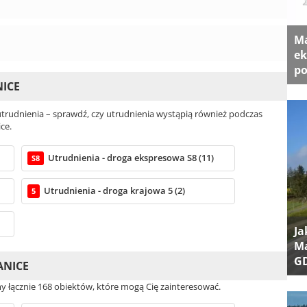
Ma
ek
po
NICE
rudnienia – sprawdź, czy utrudnienia wystąpią również podczas
ce.
Utrudnienia - droga ekspresowa S8 (11)
S8
Utrudnienia - droga krajowa 5 (2)
5
Ja
Ma
G
ANICE
śmy łącznie 168 obiektów, które mogą Cię zainteresować.