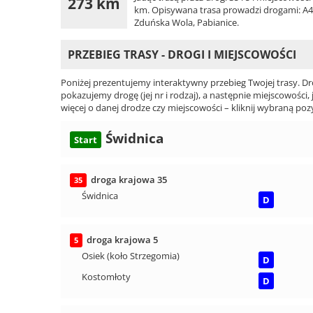
273 km
km. Opisywana trasa prowadzi drogami: A4, A
Zduńska Wola, Pabianice.
PRZEBIEG TRASY - DROGI I MIEJSCOWOŚCI
Poniżej prezentujemy interaktywny przebieg Twojej trasy. Dr
pokazujemy drogę (jej nr i rodzaj), a następnie miejscowości, 
więcej o danej drodze czy miejscowości – kliknij wybraną pozy
Świdnica
Start
droga krajowa 35
35
Świdnica
D
droga krajowa 5
5
Osiek (koło Strzegomia)
D
Kostomłoty
D