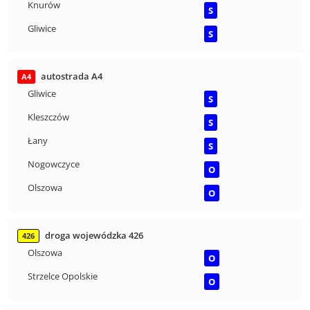
Knurów
S
Gliwice
S
autostrada A4
A4
Gliwice
S
Kleszczów
S
Łany
S
Nogowczyce
O
Olszowa
O
droga wojewódzka 426
426
Olszowa
O
Strzelce Opolskie
O