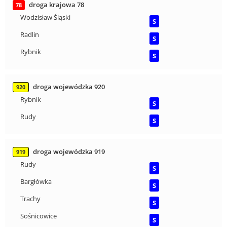
droga krajowa 78
78
Wodzisław Śląski
S
Radlin
S
Rybnik
S
droga wojewódzka 920
920
Rybnik
S
Rudy
S
droga wojewódzka 919
919
Rudy
S
Bargłówka
S
Trachy
S
Sośnicowice
S