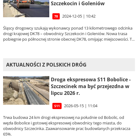
Szczekocin i Goleniów
2024-12-05 | 10:42
78
Śląscy drogowcy szukają wykonawcy ponad 13 kilometrowego odcinka
drogi krajowej DK78 – obwodnicy Szczekocin i Goleniów. Nowa trasa
pobiegnie po północnej stronie obecnej DK78, omijając miejscowości. T...
AKTUALNOŚCI Z POLSKICH DRÓG
Droga ekspresowa S11 Bobolice -
Szczecinek ma być przejezdna w
lipcu 2026 r.
2026-05-15 | 11:04
S11
Trwa budowa 24 km drogi ekspresowej na południe od Bobolic, od
węzła Bobolice i gotowej ekspresowej obwodnicy tego miasta, do
obwodnicy Szczecinka. Zaawansowanie prac budowlanych przekracza
65%.