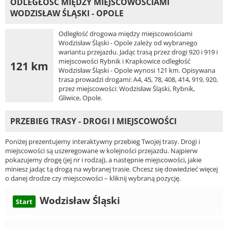
ODLEGŁOŚĆ MIĘDZY MIEJSCOWOŚCIAMI
WODZISŁAW ŚLĄSKI - OPOLE
Odległość drogowa między miejscowościami
Wodzisław Śląski - Opole zależy od wybranego
wariantu przejazdu. Jadąc trasą przez drogi 920 i 919 i
miejscowości Rybnik i Krapkowice odległość
121 km
Wodzisław Śląski - Opole wynosi 121 km. Opisywana
trasa prowadzi drogami: A4, 45, 78, 408, 414, 919, 920,
przez miejscowości: Wodzisław Śląski, Rybnik,
Gliwice, Opole.
PRZEBIEG TRASY - DROGI I MIEJSCOWOŚCI
Poniżej prezentujemy interaktywny przebieg Twojej trasy. Drogi i
miejscowości są uszeregowane w kolejności przejazdu. Najpierw
pokazujemy drogę (jej nr i rodzaj), a następnie miejscowości, jakie
miniesz jadąc tą drogą na wybranej trasie. Chcesz się dowiedzieć więcej
o danej drodze czy miejscowości – kliknij wybraną pozycję.
Wodzisław Śląski
Start