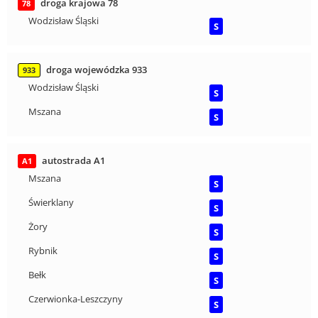
droga krajowa 78
78
Wodzisław Śląski
S
droga wojewódzka 933
933
Wodzisław Śląski
S
Mszana
S
autostrada A1
A1
Mszana
S
Świerklany
S
Żory
S
Rybnik
S
Bełk
S
Czerwionka-Leszczyny
S