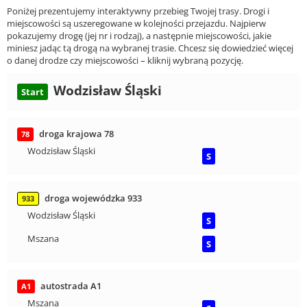
Poniżej prezentujemy interaktywny przebieg Twojej trasy. Drogi i
miejscowości są uszeregowane w kolejności przejazdu. Najpierw
pokazujemy drogę (jej nr i rodzaj), a następnie miejscowości, jakie
miniesz jadąc tą drogą na wybranej trasie. Chcesz się dowiedzieć więcej
o danej drodze czy miejscowości – kliknij wybraną pozycję.
Wodzisław Śląski
Start
droga krajowa 78
78
Wodzisław Śląski
S
droga wojewódzka 933
933
Wodzisław Śląski
S
Mszana
S
autostrada A1
A1
Mszana