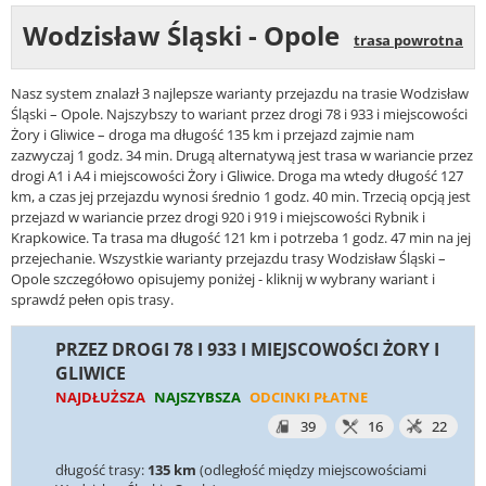
Wodzisław Śląski - Opole
trasa powrotna
Nasz system znalazł 3 najlepsze warianty przejazdu na trasie Wodzisław
Śląski – Opole. Najszybszy to wariant przez drogi 78 i 933 i miejscowości
Żory i Gliwice – droga ma długość 135 km i przejazd zajmie nam
zazwyczaj 1 godz. 34 min. Drugą alternatywą jest trasa w wariancie przez
drogi A1 i A4 i miejscowości Żory i Gliwice. Droga ma wtedy długość 127
km, a czas jej przejazdu wynosi średnio 1 godz. 40 min. Trzecią opcją jest
przejazd w wariancie przez drogi 920 i 919 i miejscowości Rybnik i
Krapkowice. Ta trasa ma długość 121 km i potrzeba 1 godz. 47 min na jej
przejechanie. Wszystkie warianty przejazdu trasy Wodzisław Śląski –
Opole szczegółowo opisujemy poniżej - kliknij w wybrany wariant i
sprawdź pełen opis trasy.
PRZEZ DROGI 78 I 933 I MIEJSCOWOŚCI ŻORY I
GLIWICE
NAJDŁUŻSZA
NAJSZYBSZA
ODCINKI PŁATNE
39
16
22
długość trasy:
135 km
(odległość między miejscowościami