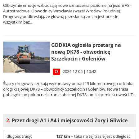
Olbrzymie emocje wzbudzają nowe oznaczenia poziome na jezdni A8 -
Autostradowej Obwodnicy Wrocławia (węzeł Wrocław Południe).
Drogowcy podkreślają, że główną przesłanką zmian jest przede
wszystkim bez...
GDDKIA ogłosiła przetarg na
nową DK78 - obwodnicę
Szczekocin i Goleniów
2024-12-05 | 10:42
78
Śląscy drogowcy szukają wykonawcy ponad 13 kilometrowego odcinka
drogi krajowej DK78 – obwodnicy Szczekocin i Goleniów. Nowa trasa
pobiegnie po północnej stronie obecnej DK78, omijając miejscowości. T...
2.
Przez drogi A1 i A4 i miejscowości Żory i Gliwice
długość trasy:
127 km
– taka na tej trasie jest odległość