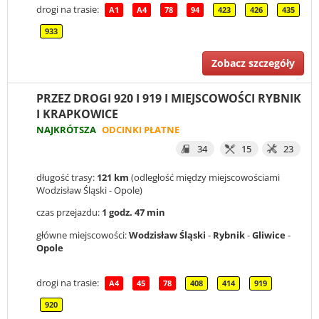
drogi na trasie:
A1
A4
78
94
423
426
435
933
Zobacz szczegóły
PRZEZ DROGI 920 I 919 I MIEJSCOWOŚCI RYBNIK
I KRAPKOWICE
NAJKRÓTSZA
ODCINKI PŁATNE
34
15
23
długość trasy:
121 km
(odległość między miejscowościami
Wodzisław Śląski - Opole)
czas przejazdu:
1 godz. 47 min
główne miejscowości:
Wodzisław Śląski
-
Rybnik
-
Gliwice
-
Opole
drogi na trasie:
A4
45
78
408
414
919
920