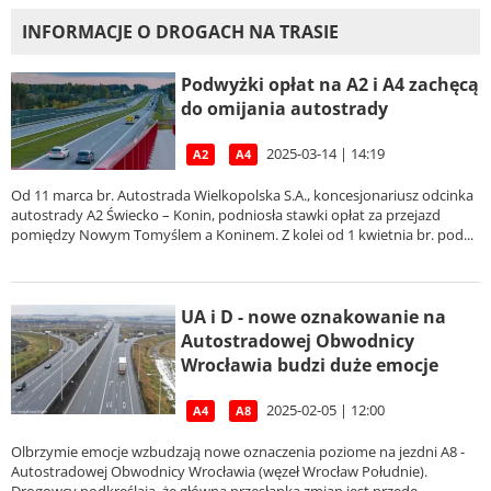
INFORMACJE O DROGACH NA TRASIE
Podwyżki opłat na A2 i A4 zachęcą
do omijania autostrady
2025-03-14 | 14:19
A2
A4
Od 11 marca br. Autostrada Wielkopolska S.A., koncesjonariusz odcinka
autostrady A2 Świecko – Konin, podniosła stawki opłat za przejazd
pomiędzy Nowym Tomyślem a Koninem. Z kolei od 1 kwietnia br. pod...
UA i D - nowe oznakowanie na
Autostradowej Obwodnicy
Wrocławia budzi duże emocje
2025-02-05 | 12:00
A4
A8
Olbrzymie emocje wzbudzają nowe oznaczenia poziome na jezdni A8 -
Autostradowej Obwodnicy Wrocławia (węzeł Wrocław Południe).