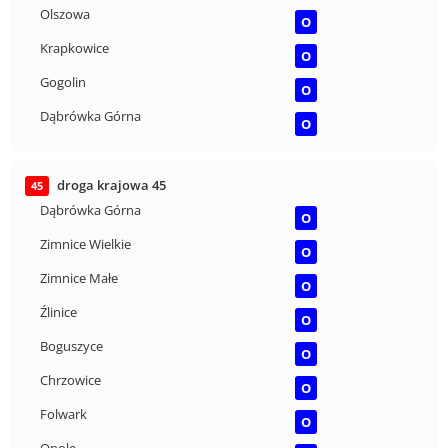
Olszowa
O
Krapkowice
O
Gogolin
O
Dąbrówka Górna
O
droga krajowa 45
45
Dąbrówka Górna
O
Zimnice Wielkie
O
Zimnice Małe
O
Źlinice
O
Boguszyce
O
Chrzowice
O
Folwark
O