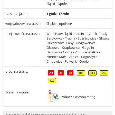
Śląski - Opole
czas przejazdu:
1 godz. 47 min
województwa na trasie:
śląskie - opolskie
miejscowości na trasie:
Wodzisław Śląski - Radlin - Rybnik - Rudy -
Bargłówka - Trachy - Sośnicowice - Gliwice
- Kleszczów - Łany - Nogowczyce -
Olszowa - Krapkowice - Gogolin -
Dąbrówka Górna - Zimnice Wielkie -
Zimnice Małe - Źlinice - Boguszyce -
Chrzowice - Folwark - Opole
drogi na trasie:
A4
45
78
408
414
919
920
Trasa na mapie:
zobacz aktywną mapę