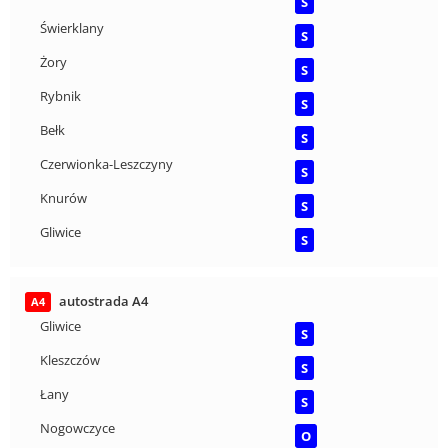
S
Świerklany
S
Żory
S
Rybnik
S
Bełk
S
Czerwionka-Leszczyny
S
Knurów
S
Gliwice
S
autostrada A4
A4
Gliwice
S
Kleszczów
S
Łany
S
Nogowczyce
O