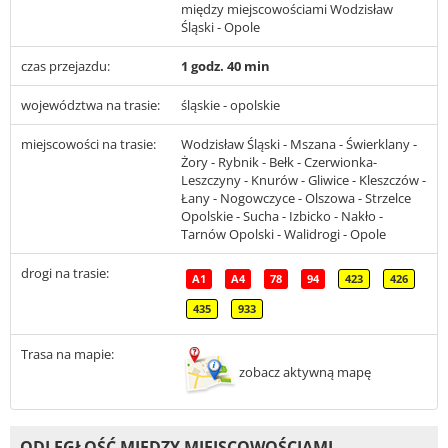
między miejscowościami Wodzisław
Śląski - Opole
czas przejazdu:
1 godz. 40 min
województwa na trasie:
śląskie - opolskie
miejscowości na trasie:
Wodzisław Śląski - Mszana - Świerklany -
Żory - Rybnik - Bełk - Czerwionka-
Leszczyny - Knurów - Gliwice - Kleszczów -
Łany - Nogowczyce - Olszowa - Strzelce
Opolskie - Sucha - Izbicko - Nakło -
Tarnów Opolski - Walidrogi - Opole
drogi na trasie:
A1
A4
78
94
423
426
435
933
Trasa na mapie:
zobacz aktywną mapę
ODLEGŁOŚĆ MIĘDZY MIEJSCOWOŚCIAMI