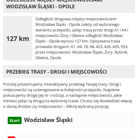
WODZISŁAW ŚLĄSKI - OPOLE
Odległość drogowa między miejscowościami
Wodzisław Śląski - Opole zależy od wybranego
wariantu przejazdu. Jadąc trasą przez drogi A1 i A4 i
miejscowości Żory i Gliwice odległość Wodzisław
127 km
Śląski - Opole wynosi 127 km. Opisywana trasa
prowadzi drogami: A1, A4, 78, 94, 423, 426, 435, 933,
przez miejscowości: Wodzisław Śląski, Żory, Rybnik,
Gliwice, Opole.
PRZEBIEG TRASY - DROGI I MIEJSCOWOŚCI
Poniżej prezentujemy interaktywny przebieg Twojej trasy. Drogi i
miejscowości są uszeregowane w kolejności przejazdu. Najpierw
pokazujemy drogę (jej nr i rodzaj), a następnie miejscowości, jakie
miniesz jadąc tą drogą na wybranej trasie. Chcesz się dowiedzieć więcej
o danej drodze czy miejscowości – kliknij wybraną pozycję.
Wodzisław Śląski
Start