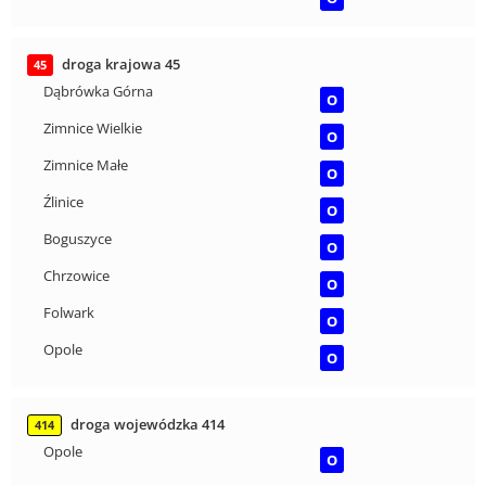
droga krajowa 45
45
Dąbrówka Górna
O
Zimnice Wielkie
O
Zimnice Małe
O
Źlinice
O
Boguszyce
O
Chrzowice
O
Folwark
O
Opole
O
droga wojewódzka 414
414
Opole
O