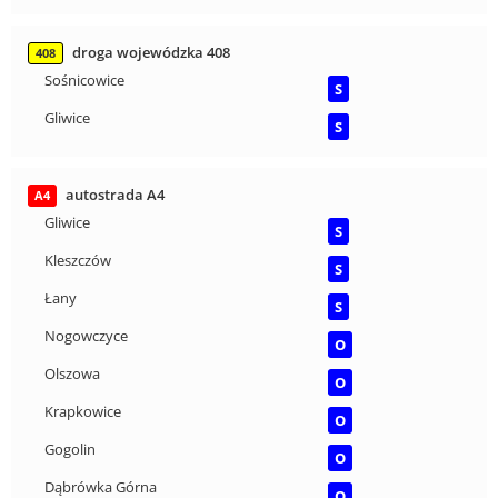
droga wojewódzka 408
408
Sośnicowice
S
Gliwice
S
autostrada A4
A4
Gliwice
S
Kleszczów
S
Łany
S
Nogowczyce
O
Olszowa
O
Krapkowice
O
Gogolin
O
Dąbrówka Górna
O