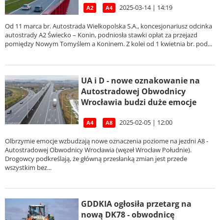
2025-03-14 | 14:19
A2
A4
Od 11 marca br. Autostrada Wielkopolska S.A., koncesjonariusz odcinka
autostrady A2 Świecko – Konin, podniosła stawki opłat za przejazd
pomiędzy Nowym Tomyślem a Koninem. Z kolei od 1 kwietnia br. pod...
UA i D - nowe oznakowanie na
Autostradowej Obwodnicy
Wrocławia budzi duże emocje
2025-02-05 | 12:00
A4
A8
Olbrzymie emocje wzbudzają nowe oznaczenia poziome na jezdni A8 -
Autostradowej Obwodnicy Wrocławia (węzeł Wrocław Południe).
Drogowcy podkreślają, że główną przesłanką zmian jest przede
wszystkim bez...
GDDKIA ogłosiła przetarg na
nową DK78 - obwodnicę