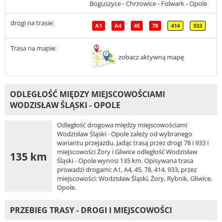
Boguszyce - Chrzowice - Folwark - Opole
drogi na trasie:
A1
A4
45
78
414
933
Trasa na mapie:
zobacz aktywną mapę
ODLEGŁOŚĆ MIĘDZY MIEJSCOWOŚCIAMI
WODZISŁAW ŚLĄSKI - OPOLE
Odległość drogowa między miejscowościami
Wodzisław Śląski - Opole zależy od wybranego
wariantu przejazdu. Jadąc trasą przez drogi 78 i 933 i
miejscowości Żory i Gliwice odległość Wodzisław
135 km
Śląski - Opole wynosi 135 km. Opisywana trasa
prowadzi drogami: A1, A4, 45, 78, 414, 933, przez
miejscowości: Wodzisław Śląski, Żory, Rybnik, Gliwice,
Opole.
PRZEBIEG TRASY - DROGI I MIEJSCOWOŚCI