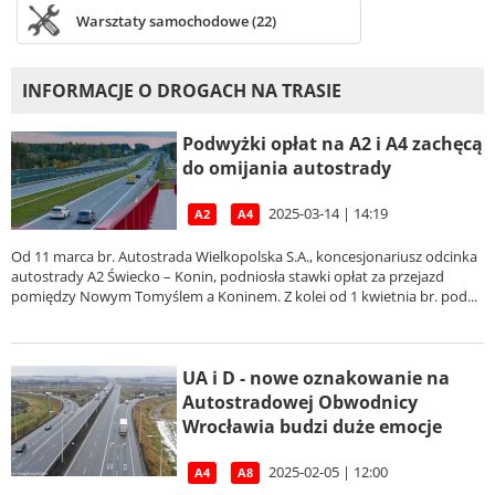
Warsztaty samochodowe (22)
INFORMACJE O DROGACH NA TRASIE
Podwyżki opłat na A2 i A4 zachęcą
do omijania autostrady
2025-03-14 | 14:19
A2
A4
Od 11 marca br. Autostrada Wielkopolska S.A., koncesjonariusz odcinka
autostrady A2 Świecko – Konin, podniosła stawki opłat za przejazd
pomiędzy Nowym Tomyślem a Koninem. Z kolei od 1 kwietnia br. pod...
UA i D - nowe oznakowanie na
Autostradowej Obwodnicy
Wrocławia budzi duże emocje
2025-02-05 | 12:00
A4
A8