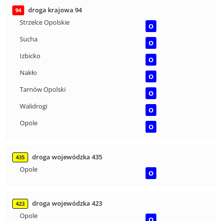
droga krajowa 94
94
Strzelce Opolskie
O
Sucha
O
Izbicko
O
Nakło
O
Tarnów Opolski
O
Walidrogi
O
Opole
O
droga wojewódzka 435
435
Opole
O
droga wojewódzka 423
423
Opole
O