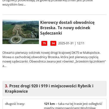
Drogowcy podkreślają, że główną przesłanką zmian jest przede
wszystkim bez...
Kierowcy dostali obwodnicę
Brzeska. To nowy odcinek
Sądeczanki
2025-01-31 | 12:11
75
94
Otwarto pierwszy odcinek nowej drogi krajowej DK75 w Małopolsce.
Mowa o zachodniej obwodnicy Brzeska, która jest pierwszą częścią
nowej sądeczanki. Obwodnica zwana jest również „brzeskim łącznikiem”
a...
3.
Przez drogi 920 i 919 i miejscowości Rybnik i
Krapkowice
długość trasy:
121 km
– taka na tej trasie jest odległość
między miejscowościami Wodzisław