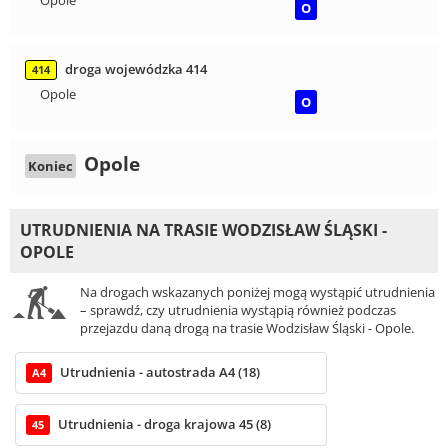
Opole
O
droga wojewódzka 414
414
Opole
O
Opole
Koniec
UTRUDNIENIA NA TRASIE WODZISŁAW ŚLĄSKI -
OPOLE
Na drogach wskazanych poniżej mogą wystąpić utrudnienia
– sprawdź, czy utrudnienia wystąpią również podczas
przejazdu daną drogą na trasie Wodzisław Śląski - Opole.
Utrudnienia - autostrada A4 (18)
A4
Utrudnienia - droga krajowa 45 (8)
45