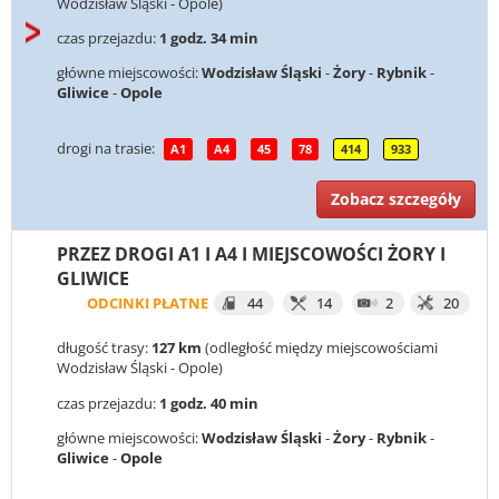
Wodzisław Śląski - Opole)
czas przejazdu:
1 godz. 34 min
główne miejscowości:
Wodzisław Śląski
-
Żory
-
Rybnik
-
Gliwice
-
Opole
drogi na trasie:
A1
A4
45
78
414
933
Zobacz szczegóły
PRZEZ DROGI A1 I A4 I MIEJSCOWOŚCI ŻORY I
GLIWICE
ODCINKI PŁATNE
44
14
2
20
długość trasy:
127 km
(odległość między miejscowościami
Wodzisław Śląski - Opole)
czas przejazdu:
1 godz. 40 min
główne miejscowości:
Wodzisław Śląski
-
Żory
-
Rybnik
-
Gliwice
-
Opole