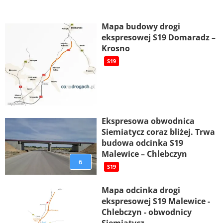
Mapa budowy drogi
ekspresowej S19 Domaradz –
Krosno
S19
Ekspresowa obwodnica
Siemiatycz coraz bliżej. Trwa
budowa odcinka S19
Malewice – Chlebczyn
6
S19
Mapa odcinka drogi
ekspresowej S19 Malewice -
Chlebczyn - obwodnicy
Siemiatycz