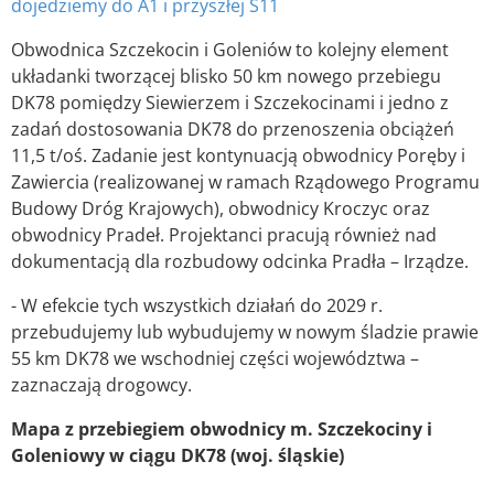
dojedziemy do A1 i przyszłej S11
Obwodnica Szczekocin i Goleniów to kolejny element
układanki tworzącej blisko 50 km nowego przebiegu
DK78 pomiędzy Siewierzem i Szczekocinami i jedno z
zadań dostosowania DK78 do przenoszenia obciążeń
11,5 t/oś. Zadanie jest kontynuacją obwodnicy Poręby i
Zawiercia (realizowanej w ramach Rządowego Programu
Budowy Dróg Krajowych), obwodnicy Kroczyc oraz
obwodnicy Pradeł. Projektanci pracują również nad
dokumentacją dla rozbudowy odcinka Pradła – Irządze.
- W efekcie tych wszystkich działań do 2029 r.
przebudujemy lub wybudujemy w nowym śladzie prawie
55 km DK78 we wschodniej części województwa –
zaznaczają drogowcy.
Mapa z przebiegiem obwodnicy m. Szczekociny i
Goleniowy w ciągu DK78 (woj. śląskie)