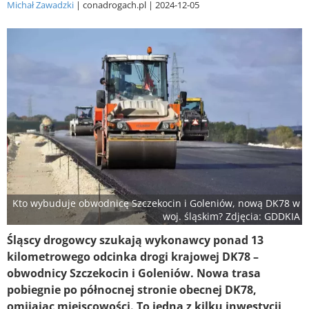
Michał Zawadzki
conadrogach.pl
2024-12-05
Kto wybuduje obwodnicę Szczekocin i Goleniów, nową DK78 w
woj. śląskim? Zdjęcia: GDDKIA
Śląscy drogowcy szukają wykonawcy ponad 13
kilometrowego odcinka drogi krajowej DK78 –
obwodnicy Szczekocin i Goleniów. Nowa trasa
pobiegnie po północnej stronie obecnej DK78,
omijając miejscowości. To jedna z kilku inwestycji