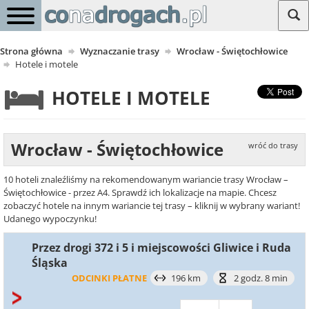
Strona główna
Wyznaczanie trasy
Wrocław - Świętochłowice
Hotele i motele
HOTELE I MOTELE
Wrocław - Świętochłowice
wróć do trasy
10 hoteli znaleźliśmy na rekomendowanym wariancie trasy Wrocław –
Świętochłowice - przez A4. Sprawdź ich lokalizacje na mapie. Chcesz
zobaczyć hotele na innym wariancie tej trasy – kliknij w wybrany wariant!
Udanego wypoczynku!
Przez drogi 372 i 5 i miejscowości Gliwice i Ruda
Śląska
ODCINKI PŁATNE
196 km
2 godz. 8 min