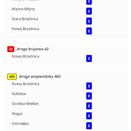
S
Ważne Młyny
E
Stara Brzeźnica
E
Nowa Brzeźnica
E
droga krajowa 42
42
Nowa Brzeźnica
E
droga wojewódzka 483
483
Nowa Brzeźnica
E
Dubidze
E
Strzelce Wielkie
E
Skąpa
E
Ostrołęka
E