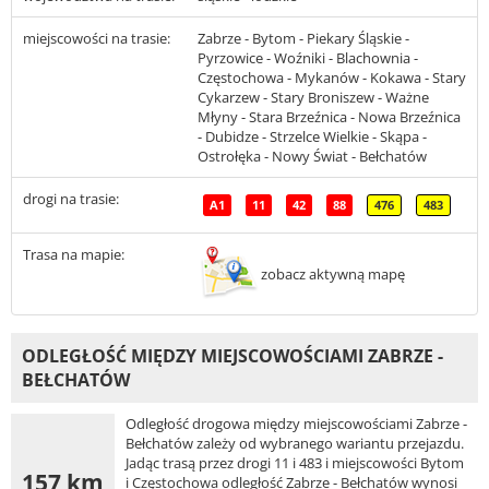
miejscowości na trasie:
Zabrze - Bytom - Piekary Śląskie -
Pyrzowice - Woźniki - Blachownia -
Częstochowa - Mykanów - Kokawa - Stary
Cykarzew - Stary Broniszew - Ważne
Młyny - Stara Brzeźnica - Nowa Brzeźnica
- Dubidze - Strzelce Wielkie - Skąpa -
Ostrołęka - Nowy Świat - Bełchatów
drogi na trasie:
A1
11
42
88
476
483
Trasa na mapie:
zobacz aktywną mapę
ODLEGŁOŚĆ MIĘDZY MIEJSCOWOŚCIAMI ZABRZE -
BEŁCHATÓW
Odległość drogowa między miejscowościami Zabrze -
Bełchatów zależy od wybranego wariantu przejazdu.
Jadąc trasą przez drogi 11 i 483 i miejscowości Bytom
157 km
i Częstochowa odległość Zabrze - Bełchatów wynosi