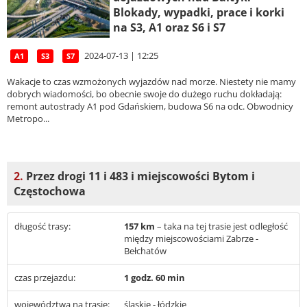
Blokady, wypadki, prace i korki
na S3, A1 oraz S6 i S7
2024-07-13 | 12:25
A1
S3
S7
Wakacje to czas wzmożonych wyjazdów nad morze. Niestety nie mamy
dobrych wiadomości, bo obecnie swoje do dużego ruchu dokładają:
remont autostrady A1 pod Gdańskiem, budowa S6 na odc. Obwodnicy
Metropo...
2.
Przez drogi 11 i 483 i miejscowości Bytom i
Częstochowa
długość trasy:
157 km
– taka na tej trasie jest odległość
między miejscowościami Zabrze -
Bełchatów
czas przejazdu:
1 godz. 60 min
województwa na trasie:
śląskie - łódzkie