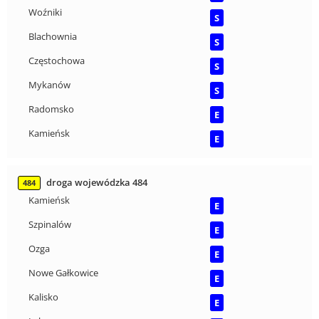
Woźniki
S
Blachownia
S
Częstochowa
S
Mykanów
S
Radomsko
E
Kamieńsk
E
droga wojewódzka 484
484
Kamieńsk
E
Szpinalów
E
Ozga
E
Nowe Gałkowice
E
Kalisko
E