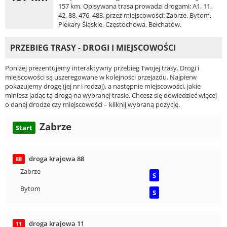
157 km. Opisywana trasa prowadzi drogami: A1, 11,
42, 88, 476, 483, przez miejscowości: Zabrze, Bytom,
Piekary Śląskie, Częstochowa, Bełchatów.
PRZEBIEG TRASY - DROGI I MIEJSCOWOŚCI
Poniżej prezentujemy interaktywny przebieg Twojej trasy. Drogi i
miejscowości są uszeregowane w kolejności przejazdu. Najpierw
pokazujemy drogę (jej nr i rodzaj), a następnie miejscowości, jakie
miniesz jadąc tą drogą na wybranej trasie. Chcesz się dowiedzieć więcej
o danej drodze czy miejscowości – kliknij wybraną pozycję.
Zabrze
Start
droga krajowa 88
88
Zabrze
S
Bytom
S
droga krajowa 11
11