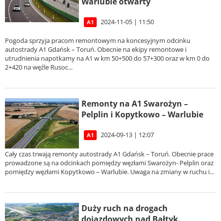
Warlubie otwarty
2024-11-05 | 11:50
A1
Pogoda sprzyja pracom remontowym na koncesyjnym odcinku
autostrady A1 Gdańsk – Toruń. Obecnie na ekipy remontowe i
utrudnienia napotkamy na A1 w km 50+500 do 57+300 oraz w km 0 do
2+420 na węźle Rusoc...
Remonty na A1 Swarożyn –
Pelplin i Kopytkowo – Warlubie
2024-09-13 | 12:07
A1
Cały czas trwają remonty autostrady A1 Gdańsk – Toruń. Obecnie prace
prowadzone są na odcinkach pomiędzy węzłami Swarożyn- Pelplin oraz
pomiędzy węzłami Kopytkowo – Warlubie. Uwaga na zmiany w ruchu i...
Duży ruch na drogach
dojazdowych nad Bałtyk.