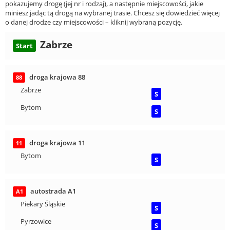
pokazujemy drogę (jej nr i rodzaj), a następnie miejscowości, jakie
miniesz jadąc tą drogą na wybranej trasie. Chcesz się dowiedzieć więcej
o danej drodze czy miejscowości – kliknij wybraną pozycję.
Zabrze
Start
droga krajowa 88
88
Zabrze
S
Bytom
S
droga krajowa 11
11
Bytom
S
autostrada A1
A1
Piekary Śląskie
S
Pyrzowice
S