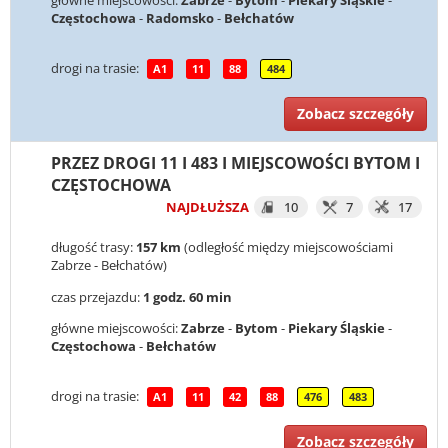
główne miejscowości:
Zabrze
-
Bytom
-
Piekary Śląskie
-
Częstochowa
-
Radomsko
-
Bełchatów
drogi na trasie:
A1
11
88
484
Zobacz szczegóły
PRZEZ DROGI 11 I 483 I MIEJSCOWOŚCI BYTOM I
CZĘSTOCHOWA
NAJDŁUŻSZA
10
7
17
długość trasy:
157 km
(odległość między miejscowościami
Zabrze - Bełchatów)
czas przejazdu:
1 godz. 60 min
główne miejscowości:
Zabrze
-
Bytom
-
Piekary Śląskie
-
Częstochowa
-
Bełchatów
drogi na trasie:
A1
11
42
88
476
483
Zobacz szczegóły