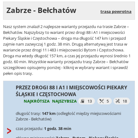
Zabrze - Bełchatów
trasa powrotna
Nasz system znalazł 2 najlepsze warianty przejazdu na trasie Zabrze –
Bełchatów. Najszybszy to wariant przez drogi 88 i A1 i miejscowości
Piekary Śląskie i Częstochowa – droga ma długość 147 km i przejazd
zajmie nam zazwyczaj 1 godz. 38 min. Drugą alternatywą jest trasa w
wariancie przez drogi 11 i 483 i miejscowości Bytom i Częstochowa.
Droga ma wtedy długość 157 km, a czas jej przejazdu wynosi średnio 1
godz. 60 min. Wszystkie warianty przejazdu trasy Zabrze – Bełchatów
szczegółowo opisujemy poniżej - kliknij w wybrany wariant i sprawdź
pełen opis trasy.
PRZEZ DROGI 88 I A1 I MIEJSCOWOŚCI PIEKARY
ŚLĄSKIE I CZĘSTOCHOWA
NAJKRÓTSZA
NAJSZYBSZA
13
5
18
długość trasy:
147 km
(odległość między miejscowościami
Zabrze - Bełchatów)
czas przejazdu:
1 godz. 38 min