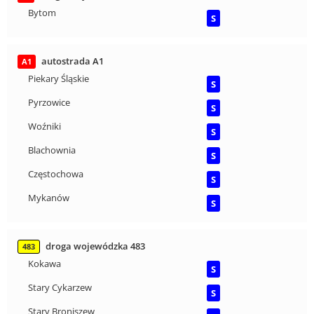
Bytom
S
autostrada A1
A1
Piekary Śląskie
S
Pyrzowice
S
Woźniki
S
Blachownia
S
Częstochowa
S
Mykanów
S
droga wojewódzka 483
483
Kokawa
S
Stary Cykarzew
S
Stary Broniszew