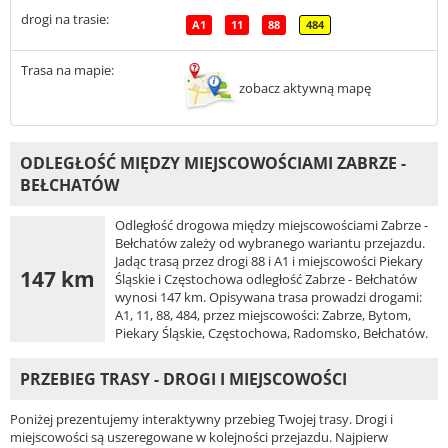
drogi na trasie:
A1
11
88
484
Trasa na mapie:
zobacz aktywną mapę
ODLEGŁOŚĆ MIĘDZY MIEJSCOWOŚCIAMI ZABRZE -
BEŁCHATÓW
Odległość drogowa między miejscowościami Zabrze -
Bełchatów zależy od wybranego wariantu przejazdu.
Jadąc trasą przez drogi 88 i A1 i miejscowości Piekary
147 km
Śląskie i Częstochowa odległość Zabrze - Bełchatów
wynosi 147 km. Opisywana trasa prowadzi drogami:
A1, 11, 88, 484, przez miejscowości: Zabrze, Bytom,
Piekary Śląskie, Częstochowa, Radomsko, Bełchatów.
PRZEBIEG TRASY - DROGI I MIEJSCOWOŚCI
Poniżej prezentujemy interaktywny przebieg Twojej trasy. Drogi i
miejscowości są uszeregowane w kolejności przejazdu. Najpierw