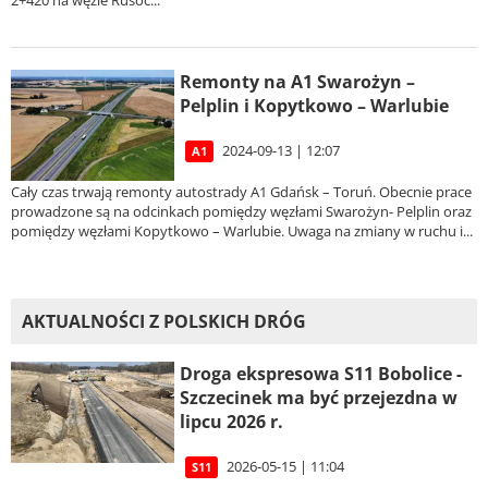
2+420 na węźle Rusoc...
Remonty na A1 Swarożyn –
Pelplin i Kopytkowo – Warlubie
2024-09-13 | 12:07
A1
Cały czas trwają remonty autostrady A1 Gdańsk – Toruń. Obecnie prace
prowadzone są na odcinkach pomiędzy węzłami Swarożyn- Pelplin oraz
pomiędzy węzłami Kopytkowo – Warlubie. Uwaga na zmiany w ruchu i...
AKTUALNOŚCI Z POLSKICH DRÓG
Droga ekspresowa S11 Bobolice -
Szczecinek ma być przejezdna w
lipcu 2026 r.
2026-05-15 | 11:04
S11