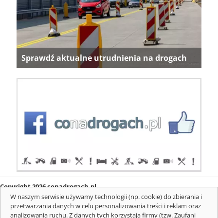
Sprawdź aktualne utrudnienia na drogach
Copyright 2026 conadrogach.pl
O firmie
Redakcja
Regulamin
Informacje o cookies
W naszym serwisie używamy technologii (np. cookie) do zbierania i
Mapa serwisu
Komunikaty
przetwarzania danych w celu personalizowania treści i reklam oraz
analizowania ruchu. Z danych tych korzystają firmy (tzw. Zaufani