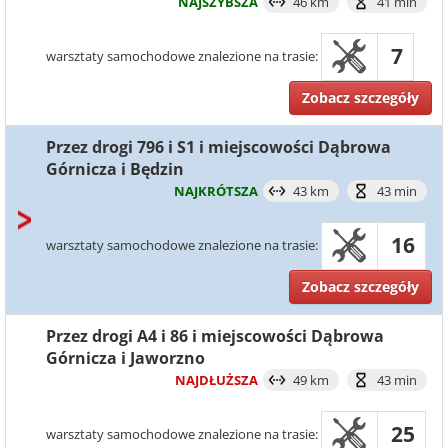
NAJSZYBSZA
46 km
41 min
7
warsztaty samochodowe znalezione na trasie:
Zobacz szczegóły
Przez drogi 796 i S1 i miejscowości Dąbrowa
Górnicza i Będzin
NAJKRÓTSZA
43 km
43 min
16
warsztaty samochodowe znalezione na trasie:
Zobacz szczegóły
Przez drogi A4 i 86 i miejscowości Dąbrowa
Górnicza i Jaworzno
NAJDŁUŻSZA
49 km
43 min
25
warsztaty samochodowe znalezione na trasie: