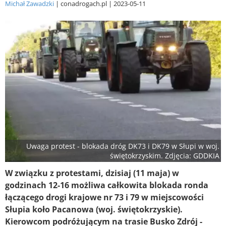
Michał Zawadzki
conadrogach.pl
2023-05-11
Uwaga protest - blokada dróg DK73 i DK79 w Słupi w woj.
świętokrzyskim. Zdjęcia: GDDKIA
W związku z protestami, dzisiaj (11 maja) w
godzinach 12-16 możliwa całkowita blokada ronda
łączącego drogi krajowe nr 73 i 79 w miejscowości
Słupia koło Pacanowa (woj. świętokrzyskie).
Kierowcom podróżującym na trasie Busko Zdrój -