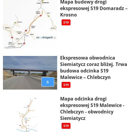
Mapa budowy drogi
ekspresowej S19 Domaradz –
Krosno
S19
Ekspresowa obwodnica
Siemiatycz coraz bliżej. Trwa
budowa odcinka S19
Malewice – Chlebczyn
6
S19
Mapa odcinka drogi
ekspresowej S19 Malewice -
Chlebczyn - obwodnicy
Siemiatycz
S19