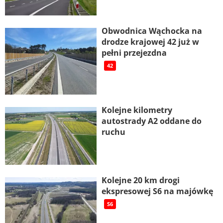
Obwodnica Wąchocka na
drodze krajowej 42 już w
pełni przejezdna
42
Kolejne kilometry
autostrady A2 oddane do
ruchu
Kolejne 20 km drogi
ekspresowej S6 na majówkę
S6