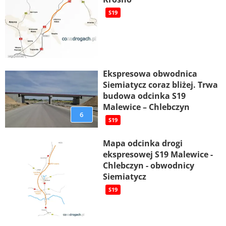
S19
Ekspresowa obwodnica
Siemiatycz coraz bliżej. Trwa
budowa odcinka S19
Malewice – Chlebczyn
6
S19
Mapa odcinka drogi
ekspresowej S19 Malewice -
Chlebczyn - obwodnicy
Siemiatycz
S19