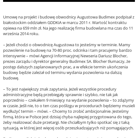
Umowę na projekt i budowę obwodnicy Augustowa Budimex podpisał z
białostockim oddziałem GDDKiA w marcu 2011 r. Wartość kontraktu
opiewa na 659 mln zł. Na jego realizację firma budowlana ma czas do 11
września 2014 roku.
– Jeżeli chodzi o obwodnicę Augustowa to jesteśmy w terminie. Mamy
pozwolenie na budowę na 70-80 proc. odcinka i tam pracujemy bardzo
intensywnie – mówi Agencji Informacyjnej Newseria Dariusz Blocher,
prezes zarządu i dyrektor generalny Budimex SA. Blocher tłumaczy, że
postęp dalszych zaplanowanych prac, a w efekcie termin ukończenia
budowy będzie zależał od terminu wydania pozwolenia na dalszą
budowę.
– To jest największy znak zapytania. Jeżeli wszystkie procedury
administracyjne będą przebiegały sprawnie i szybko, nie tak jak
poprzednio – czekałem 9 miesięcy na wydanie pozwolenia – to zdążymy
w czasie. Jeśli nie, to o ten czas poślizgu w procedurach będziemy musieli
wydłużyć termin – mówi. – Chcemy to zrobić ambicjonalnie. Jesteśmy
firmą, która w Polsce jest dzisiaj chyba najlepiej przygotowana do tego,
żeby realizować duże przetargi. Nie chciałbym tylko spotkać się z taką
sytuacją, w której jest więcej osób przeszkadzających niż pomagających.