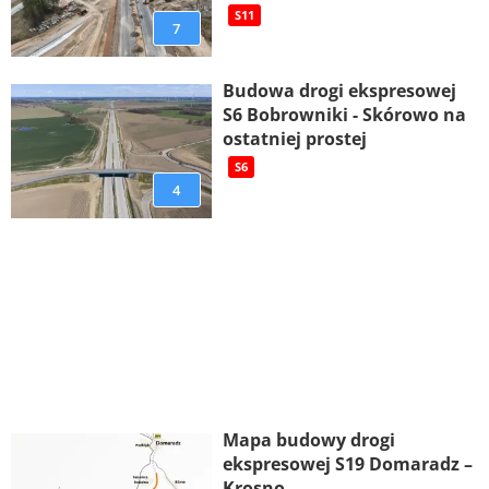
S11
7
Budowa drogi ekspresowej
S6 Bobrowniki - Skórowo na
ostatniej prostej
S6
4
Mapa budowy drogi
ekspresowej S19 Domaradz –
Krosno