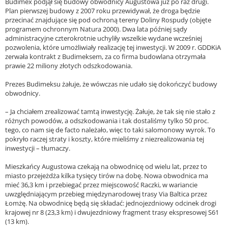
Budimex podjął się budowy obwodnicy Augustowa już po raz drugi.
Plan pierwszej budowy z 2007 roku przewidywał, że droga będzie
przecinać znajdujące się pod ochroną tereny Doliny Rospudy (objęte
programem ochronnym Natura 2000). Dwa lata później sądy
administracyjne czterokrotnie uchyliły wszelkie wydane wcześniej
pozwolenia, które umożliwiały realizację tej inwestycji. W 2009 r. GDDKiA
zerwała kontrakt z Budimeksem, za co firma budowlana otrzymała
prawie 22 miliony złotych odszkodowania.
Prezes Budimeksu żałuje, że wówczas nie udało się dokończyć budowy
obwodnicy.
– Ja chciałem zrealizować tamtą inwestycję. Żałuje, że tak się nie stało z
różnych powodów, a odszkodowania i tak dostaliśmy tylko 50 proc.
tego, co nam się de facto należało, więc to taki salomonowy wyrok. To
pokryło raczej straty i koszty, które mieliśmy z niezrealizowania tej
inwestycji – tłumaczy.
Mieszkańcy Augustowa czekają na obwodnicę od wielu lat, przez to
miasto przejeżdża kilka tysięcy tirów na dobę. Nowa obwodnica ma
mieć 36,3 km i przebiegać przez miejscowość Raczki, w wariancie
uwzględniającym przebieg międzynarodowej trasy Via Baltica przez
Łomżę. Na obwodnicę będą się składać: jednojezdniowy odcinek drogi
krajowej nr 8 (23,3 km) i dwujezdniowy fragment trasy ekspresowej S61
(13 km).