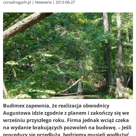
conadrogach.pl
Newseria
2013-06-27
Budimex zapewnia, że realizacja obwodnicy
Augustowa idzie zgodnie z planem i zakończy się we
wrześniu przyszłego roku. Firma jednak wciąż czeka
na wydanie brakujących pozwoleń na budowę. – Jeśli
procedury się przedłużą, będziemy musieli wydłużyć