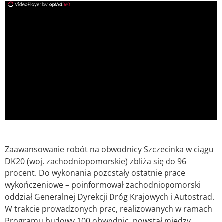
ad
Zaawansowanie robót na obwodnicy Szczecinka w ciągu
DK20 (woj. zachodniopomorskie) zbliża się do 96
procent. Do wykonania pozostały ostatnie prace
wykończeniowe – poinformował zachodniopomorski
oddział Generalnej Dyrekcji Dróg Krajowych i Autostrad.
W trakcie prowadzonych prac, realizowanych w ramach
Programu budowy 100 obwodnic, powstał między