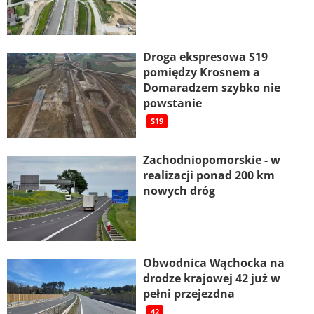
Droga ekspresowa S19
pomiędzy Krosnem a
Domaradzem szybko nie
powstanie
S19
Zachodniopomorskie - w
realizacji ponad 200 km
nowych dróg
Obwodnica Wąchocka na
drodze krajowej 42 już w
pełni przejezdna
42