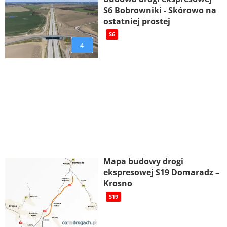
S6 Bobrowniki - Skórowo na
ostatniej prostej
S6
4
Mapa budowy drogi
ekspresowej S19 Domaradz –
Krosno
S19