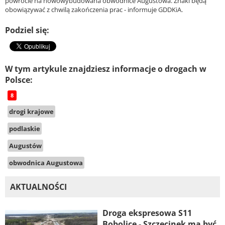
powrocie na nowowybudowana obwodnice Augustowa. Znaki będą
obowiązywać z chwilą zakończenia prac - informuje GDDKiA.
Podziel się:
W tym artykule znajdziesz informacje o drogach w
Polsce:
8
drogi krajowe
podlaskie
Augustów
obwodnica Augustowa
AKTUALNOŚCI
Droga ekspresowa S11
Bobolice - Szczecinek ma być