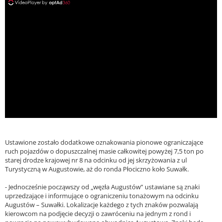
ad
Ustawione zostało dodatkowe oznakowania pionowe ograniczające
ruch pojazdów o dopuszczalnej masie całkowitej powyżej 7,5 ton po
starej drodze krajowej nr 8 na odcinku od jej skrzyżowania z ul
Turystyczną w Augustowie, aż do ronda Płociczno koło Suwałk.
- Jednocześnie począwszy od „węzła Augustów” ustawiane są znaki
uprzedzające i informujące o ograniczeniu tonażowym na odcinku
Augustów – Suwałki. Lokalizacje każdego z tych znaków pozwalają
kierowcom na podjęcie decyzji o zawróceniu na jednym z rond i