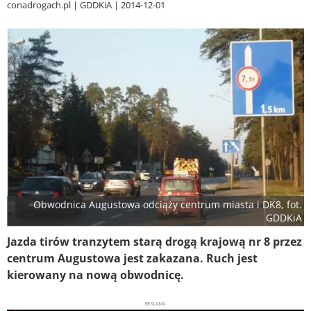
conadrogach.pl
GDDKiA
2014-12-01
Obwodnica Augustowa odciąży centrum miasta i DK8, fot.
GDDKiA
Jazda tirów tranzytem starą drogą krajową nr 8 przez
centrum Augustowa jest zakazana. Ruch jest
kierowany na nową obwodnicę.
REKLAMA