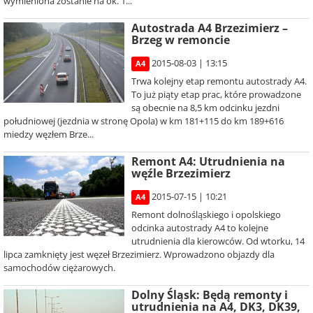
wymieniona zostanie na ok. 1...
Autostrada A4 Brzezimierz –
Brzeg w remoncie
2015-08-03 | 13:15
A4
Trwa kolejny etap remontu autostrady A4.
To już piąty etap prac, które prowadzone
są obecnie na 8,5 km odcinku jezdni
południowej (jezdnia w stronę Opola) w km 181+115 do km 189+616
miedzy węzłem Brze...
Remont A4: Utrudnienia na
węźle Brzezimierz
2015-07-15 | 10:21
A4
Remont dolnośląskiego i opolskiego
odcinka autostrady A4 to kolejne
utrudnienia dla kierowców. Od wtorku, 14
lipca zamknięty jest węzeł Brzezimierz. Wprowadzono objazdy dla
samochodów ciężarowych.
Dolny Śląsk: Będą remonty i
utrudnienia na A4, DK3, DK39,