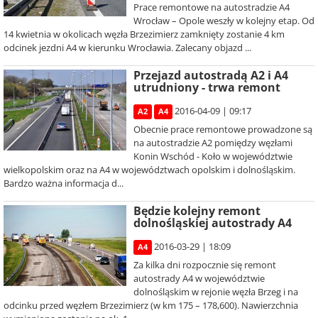
Prace remontowe na autostradzie A4
Wrocław – Opole weszły w kolejny etap. Od
14 kwietnia w okolicach węzła Brzezimierz zamknięty zostanie 4 km
odcinek jezdni A4 w kierunku Wrocławia. Zalecany objazd ...
Przejazd autostradą A2 i A4
utrudniony - trwa remont
2016-04-09 | 09:17
A2
A4
Obecnie prace remontowe prowadzone są
na autostradzie A2 pomiędzy węzłami
Konin Wschód - Koło w województwie
wielkopolskim oraz na A4 w województwach opolskim i dolnośląskim.
Bardzo ważna informacja d...
Będzie kolejny remont
dolnośląskiej autostrady A4
2016-03-29 | 18:09
A4
Za kilka dni rozpocznie się remont
autostrady A4 w województwie
dolnośląskim w rejonie węzła Brzeg i na
odcinku przed węzłem Brzezimierz (w km 175 – 178,600). Nawierzchnia