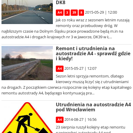
DK8
2015-05-29 | 12:00
A4
3
39
8
Jak co roku wraz z sezonem letnim ruszają
remonty oraz przebudowy dróg. W
najblizszym czasie na Dolnym Śląsku prace prowadzone będą m.in na
autostradzie A4 i drogach krajowych nr 3 w Jaworze, DK39 w Ł...
Remont i utrudnienia na
autostradzie A4 - sprawdź gdzie
i kiedy!
2015-05-27 | 12:07
A4
Sezon letni sprzyja remontom, dlatego
kierowcy muszą liczyć się z utrudnieniami
na drogach. Z początkiem czerwca rozpocznie się kolejny etap kapitalnego
remontu autostrady A4, będącego kontynuacją pra...
Utrudnienia na autostradzie A4
pod Wrocławiem
2014-08-27 | 16:56
A4
23 sierpnia ruszył kolejny etap remontu
nawierzchni autostrady A4 pod