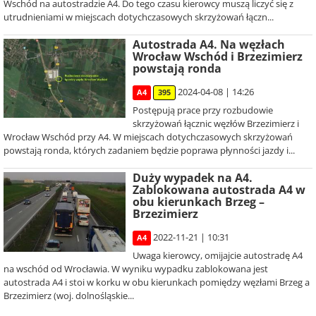
Wschód na autostradzie A4. Do tego czasu kierowcy muszą liczyć się z
utrudnieniami w miejscach dotychczasowych skrzyżowań łączn...
Autostrada A4. Na węzłach
Wrocław Wschód i Brzezimierz
powstają ronda
2024-04-08 | 14:26
A4
395
Postępują prace przy rozbudowie
skrzyżowań łącznic węzłów Brzezimierz i
Wrocław Wschód przy A4. W miejscach dotychczasowych skrzyżowań
powstają ronda, których zadaniem będzie poprawa płynności jazdy i...
Duży wypadek na A4.
Zablokowana autostrada A4 w
obu kierunkach Brzeg –
Brzezimierz
2022-11-21 | 10:31
A4
Uwaga kierowcy, omijajcie autostradę A4
na wschód od Wrocławia. W wyniku wypadku zablokowana jest
autostrada A4 i stoi w korku w obu kierunkach pomiędzy węzłami Brzeg a
Brzezimierz (woj. dolnośląskie...