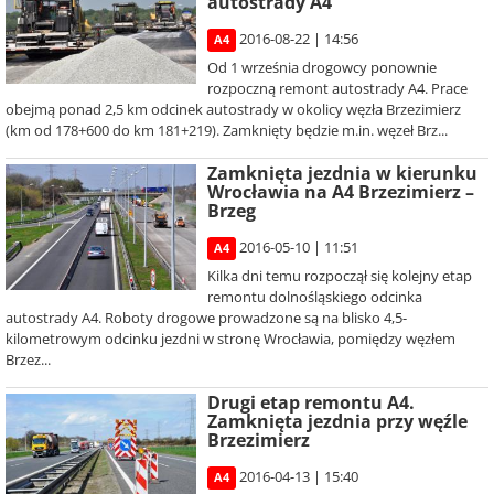
autostrady A4
2016-08-22 | 14:56
A4
Od 1 września drogowcy ponownie
rozpoczną remont autostrady A4. Prace
obejmą ponad 2,5 km odcinek autostrady w okolicy węzła Brzezimierz
(km od 178+600 do km 181+219). Zamknięty będzie m.in. węzeł Brz...
Zamknięta jezdnia w kierunku
Wrocławia na A4 Brzezimierz –
Brzeg
2016-05-10 | 11:51
A4
Kilka dni temu rozpoczął się kolejny etap
remontu dolnośląskiego odcinka
autostrady A4. Roboty drogowe prowadzone są na blisko 4,5-
kilometrowym odcinku jezdni w stronę Wrocławia, pomiędzy węzłem
Brzez...
Drugi etap remontu A4.
Zamknięta jezdnia przy węźle
Brzezimierz
2016-04-13 | 15:40
A4