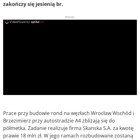
zakończy się jesienią br.
REKLAMA
ad
Prace przy budowie rond na węzłach Wrocław Wschód i
Brzezimierz przy autostradzie A4 zbliżają się do
półmetka. Zadanie realizuje firma Skanska S.A. za kwotę
prawie 18 mln zł. W jego ramach rozbudowane zostaną