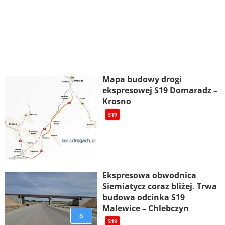
Mapa budowy drogi
ekspresowej S19 Domaradz –
Krosno
S19
Ekspresowa obwodnica
Siemiatycz coraz bliżej. Trwa
budowa odcinka S19
Malewice – Chlebczyn
6
S19