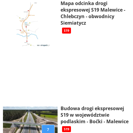
Mapa odcinka drogi
ekspresowej S19 Malewice -
Chlebczyn - obwodnicy
Siemiatycz
S19
Budowa drogi ekspresowej
S19 w województwie
podlaskim - Boćki - Malewice
7
S19