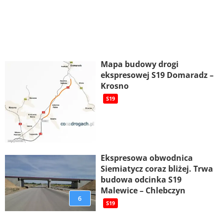
Mapa budowy drogi
ekspresowej S19 Domaradz –
Krosno
S19
Ekspresowa obwodnica
Siemiatycz coraz bliżej. Trwa
budowa odcinka S19
Malewice – Chlebczyn
6
S19