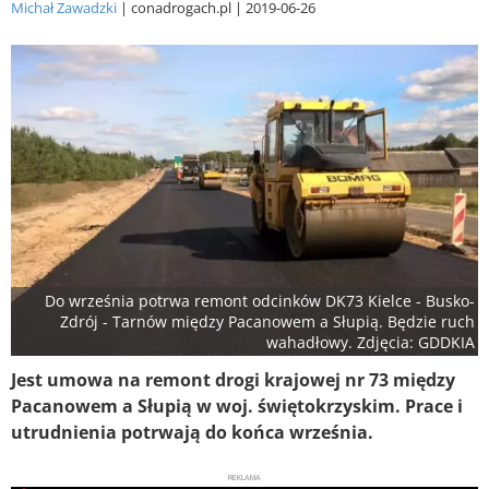
Michał Zawadzki
conadrogach.pl
2019-06-26
Do września potrwa remont odcinków DK73 Kielce - Busko-
Zdrój - Tarnów między Pacanowem a Słupią. Będzie ruch
wahadłowy. Zdjęcia: GDDKIA
Jest umowa na remont drogi krajowej nr 73 między
Pacanowem a Słupią w woj. świętokrzyskim. Prace i
utrudnienia potrwają do końca września.
REKLAMA