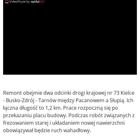
ad
Remont obejmie dwa odcinki drogi krajowej nr 73 Kielce
- Busko-Zdrój - Tarnów między Pacanowem a Słupią. Ich
łączna długość to 1,2 km. Prace rozpoczną się po
przekazaniu placu budowy. Podczas robót związanych z
frezowaniem starej i układaniem nowej nawierzchni
obowiązywał będzie ruch wahadłowy.