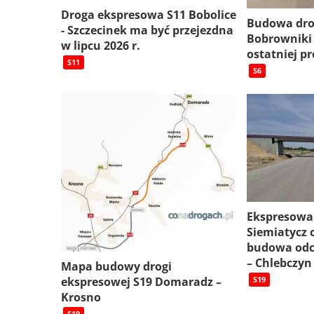
Droga ekspresowa S11 Bobolice
Budowa dro
- Szczecinek ma być przejezdna
Bobrowniki
w lipcu 2026 r.
ostatniej pr
S11
S6
Ekspresowa
Siemiatycz c
budowa odc
– Chlebczyn
Mapa budowy drogi
ekspresowej S19 Domaradz –
S19
Krosno
S19