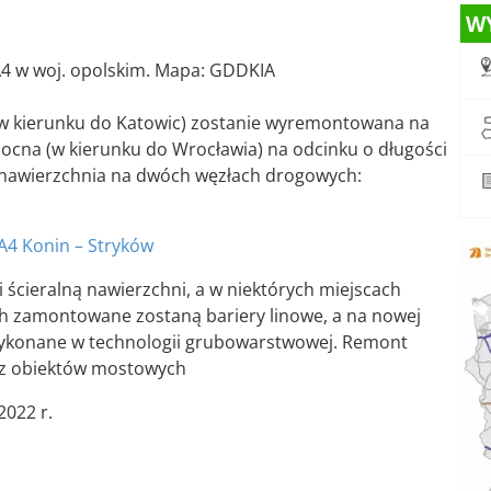
W
 w woj. opolskim. Mapa: GDDKIA
(w kierunku do Katowic) zostanie wyremontowana na
łnocna (w kierunku do Wrocławia) na odcinku o długości
 nawierzchnia na dwóch węzłach drogowych:
 A4 Konin – Stryków
cieralną nawierzchni, a w niektórych miejscach
 zamontowane zostaną bariery linowe, a na nowej
wykonane w technologii grubowarstwowej. Remont
az obiektów mostowych
2022 r.