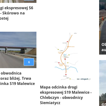
gi ekspresowej S6
 - Skórowo na
ostej
Ob
au
6
 obwodnica
oraz bliżej. Trwa
inka S19 Malewice
Mapa odcinka drogi
ekspresowej S19 Malewice -
Chlebczyn - obwodnicy
Siemiatycz
GD