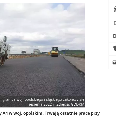
granicą woj. opolskiego i śląskiego zakończy się
jesienią 2022 r. Zdjęcia: GDDKIA
A4 w woj. opolskim. Trwają ostatnie prace przy