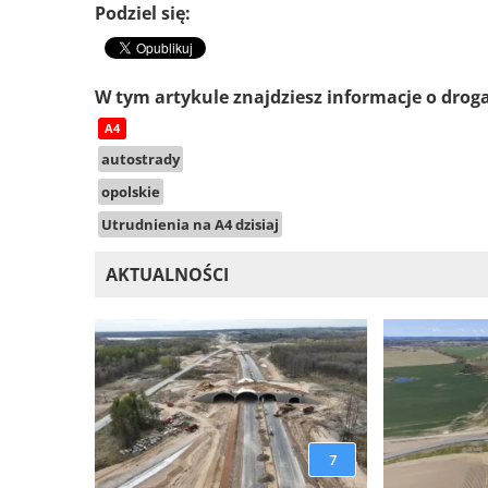
Podziel się:
W tym artykule znajdziesz informacje o drog
A4
autostrady
opolskie
Utrudnienia na A4 dzisiaj
AKTUALNOŚCI
7