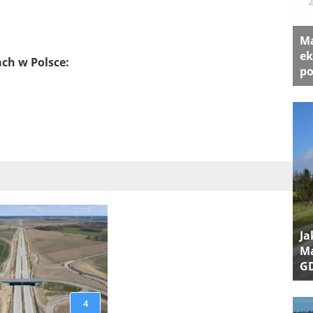
Ma
ek
ach w Polsce:
po
Ja
Ma
G
4