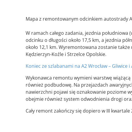
Mapa z remontowanym odcinkiem autostrady A4
W ramach całego zadania, jezdnia południowa 
odcinku o długości około 17,5 km, a jezdnia pó
około 12,1 km. Wyremontowana zostanie także
Kędzierzyn-Koźle i Strzelce Opolskie.
Koniec ze szlabanami na A2 Wrocław – Gliwice i
Wykonawca remontu wymieni warstwę wiążącą i ś
również podbudowę. Na przejazdach awaryjnych
nawierzchni pojawi się oznakowanie poziome 
obejmie również system odwodnienia drogi or
Cały remont zakończy się dopiero w III kwartale 