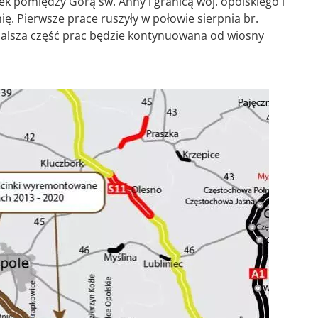
k pomiędzy Górą św. Anny i granicą woj. opolskiego i
ię. Pierwsze prace ruszyły w połowie sierpnia br.
 dalsza część prac będzie kontynuowana od wiosny