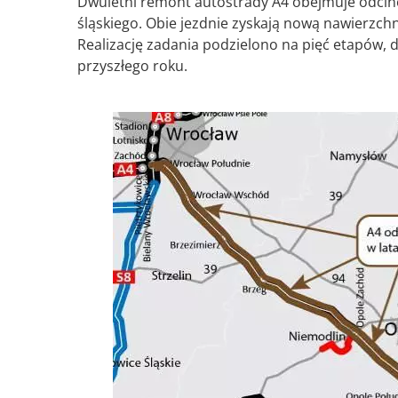
Dwuletni remont autostrady A4 obejmuje odcine
śląskiego. Obie jezdnie zyskają nową nawierzchn
Realizację zadania podzielono na pięć etapów,
przyszłego roku.