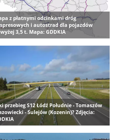
pa z płatnymi odcinkami dróg
spresowych i autostrad dla pojazdów
wyżej 3,5 t. Mapa: GDDKIA
ki przebieg S12 Łódź Południe - Tomaszów
zowiecki - Sulejów (Kozenin)? Zdjęcia:
DDKIA