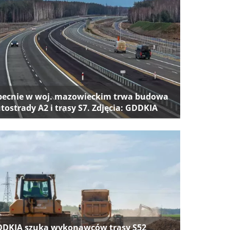
ecnie w woj. mazowieckim trwa budowa
tostrady A2 i trasy S7. Zdjęcia: GDDKIA
DKIA szuka wykonawców trasy S52