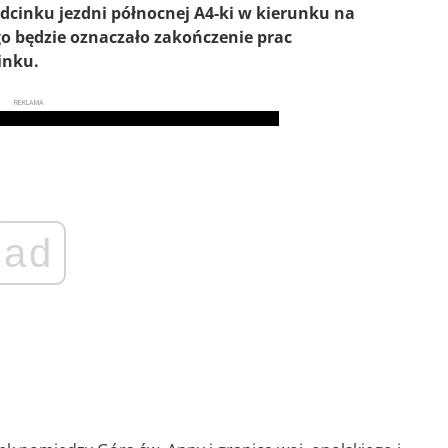
cinku jezdni północnej A4-ki w kierunku na
 będzie oznaczało zakończenie prac
inku.
REKLAMA
ad