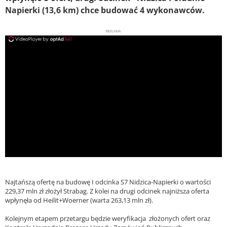
Napierki (13,6 km) chce budować 4 wykonawców.
REKLAMA
ad
Najtańszą ofertę na budowę I odcinka S7 Nidzica-Napierki o wartości
229,37 mln zł złożył Strabag. Z kolei na drugi odcinek najniższa oferta
wpłynęła od Heilit+Woerner (warta 263,13 mln zł).
Kolejnym etapem przetargu będzie weryfikacja złożonych ofert oraz