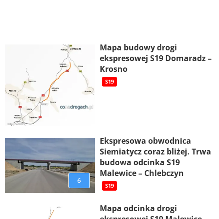
Mapa budowy drogi
ekspresowej S19 Domaradz –
Krosno
S19
Ekspresowa obwodnica
Siemiatycz coraz bliżej. Trwa
budowa odcinka S19
Malewice – Chlebczyn
6
S19
Mapa odcinka drogi
ekspresowej S19 Malewice -