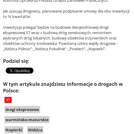
Kontrola Uprzednia Prezesa Urzędu Zamówień Publicznych.
Jak szacują drogowcy, planowane podpisanie umowy dla obu inwestycji
to IV kwartał br.
Inwestycja polegać będzie na budowie dwujezdniowej drogi
ekspresowej S7 wraz z budową dróg serwisowych, remontem
wybranych dróg lokalnych, budową obiektów inżynierskich oraz
obiektów ochrony środowiska. Powstaną cztery węzły drogowe -
„Nidzica Północ”, „Nidzica Południe”, „Powierż”, „Napierki”.
Podziel się:
W tym artykule znajdziesz informacje o drogach w
Polsce:
S7
drogi ekspresowe
warmińsko-mazurskie
Napierki
Nidzica