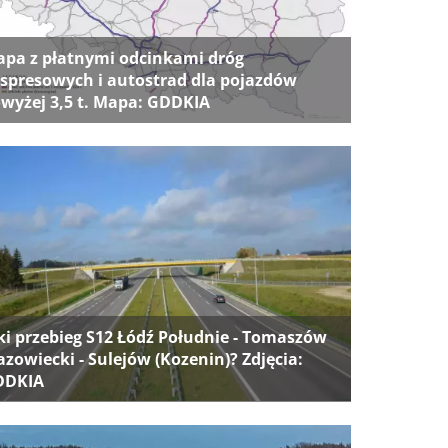
pa z płatnymi odcinkami dróg
spresowych i autostrad dla pojazdów
wyżej 3,5 t. Mapa: GDDKIA
ki przebieg S12 Łódź Południe - Tomaszów
zowiecki - Sulejów (Kozenin)? Zdjęcia:
DDKIA