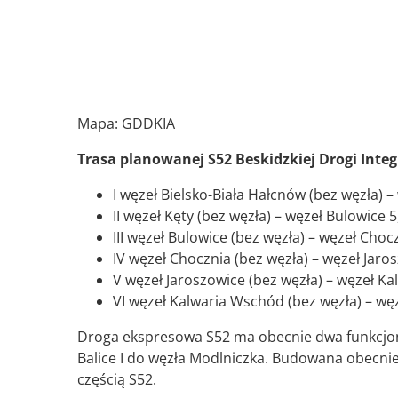
Mapa: GDDKIA
Trasa planowanej S52 Beskidzkiej Drogi Integr
I węzeł Bielsko-Biała Hałcnów (bez węzła) 
II węzeł Kęty (bez węzła) – węzeł Bulowice 
III węzeł Bulowice (bez węzła) – węzeł Cho
IV węzeł Chocznia (bez węzła) – węzeł Jar
V węzeł Jaroszowice (bez węzła) – węzeł K
VI węzeł Kalwaria Wschód (bez węzła) – w
Droga ekspresowa S52 ma obecnie dwa funkcjonuj
Balice I do węzła Modlniczka. Budowana obecni
częścią S52.