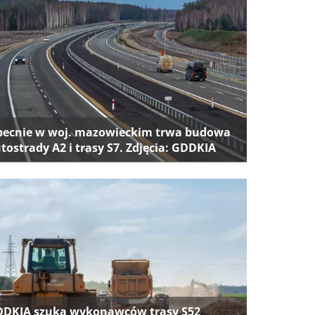
ecnie w woj. mazowieckim trwa budowa
tostrady A2 i trasy S7. Zdjęcia: GDDKIA
DKIA szuka wykonawców trasy S52