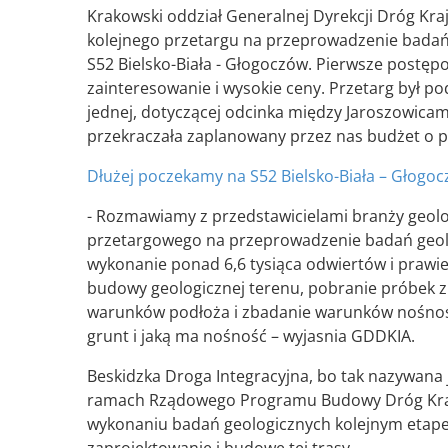
Krakowski oddział Generalnej Dyrekcji Dróg Kra
kolejnego przetargu na przeprowadzenie badań 
S52 Bielsko-Biała - Głogoczów. Pierwsze postęp
zainteresowanie i wysokie ceny. Przetarg był pod
jednej, dotyczącej odcinka między Jaroszowicam
przekraczała zaplanowany przez nas budżet o pr
Dłużej poczekamy na S52 Bielsko-Biała – Głogo
- Rozmawiamy z przedstawicielami branży geol
przetargowego na przeprowadzenie badań geolog
wykonanie ponad 6,6 tysiąca odwiertów i prawi
budowy geologicznej terenu, pobranie próbek z 
warunków podłoża i zbadanie warunków nośnośc
grunt i jaką ma nośność – wyjasnia GDDKIA.
Beskidzka Droga Integracyjna, bo tak nazywana 
ramach Rządowego Programu Budowy Dróg Krajow
wykonaniu badań geologicznych kolejnym etape