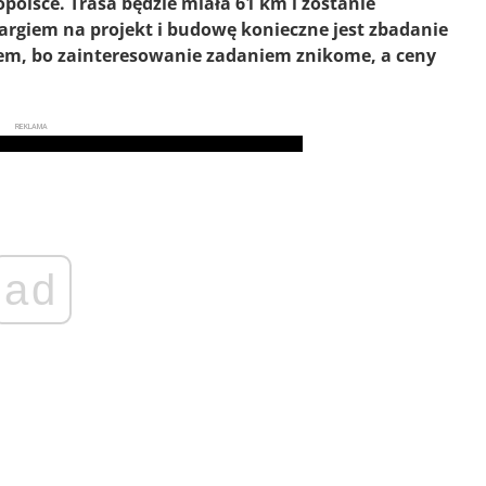
olsce. Trasa będzie miała 61 km i zostanie
rgiem na projekt i budowę konieczne jest zbadanie
blem, bo zainteresowanie zadaniem znikome, a ceny
REKLAMA
ad