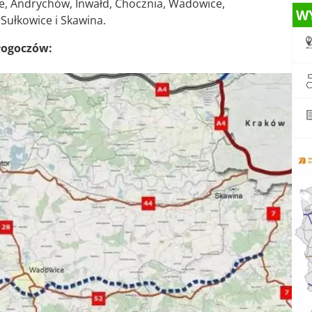
ce, Andrychów, Inwałd, Chocznia, Wadowice,
W
Sułkowice i Skawina.
Głogoczów: