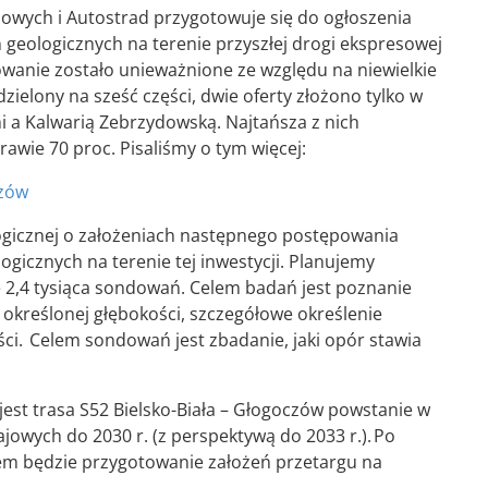
jowych i Autostrad przygotowuje się do ogłoszenia
geologicznych na terenie przyszłej drogi ekspresowej
owanie zostało unieważnione ze względu na niewielkie
zielony na sześć części, dwie oferty złożono tylko w
i a Kalwarią Zebrzydowską. Najtańsza z nich
awie 70 proc. Pisaliśmy o tym więcej:
czów
ogicznej o założeniach następnego postępowania
icznych na terenie tej inwestycji. Planujemy
e 2,4 tysiąca sondowań. Celem badań jest poznanie
określonej głębokości, szczegółowe określenie
i. Celem sondowań jest zbadanie, jaki opór stawia
jest trasa S52 Bielsko-Biała – Głogoczów powstanie w
ych do 2030 r. (z perspektywą do 2033 r.). Po
m będzie przygotowanie założeń przetargu na