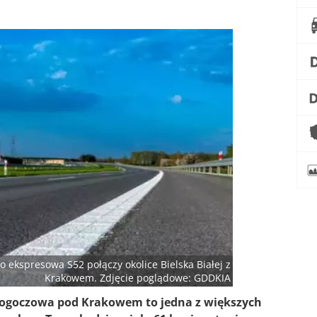
o ekspresowa S52 połączy okolice Bielska Białej z
Krakowem. Zdjęcie poglądowe: GDDKIA
Głogoczowa pod Krakowem to jedna z większych