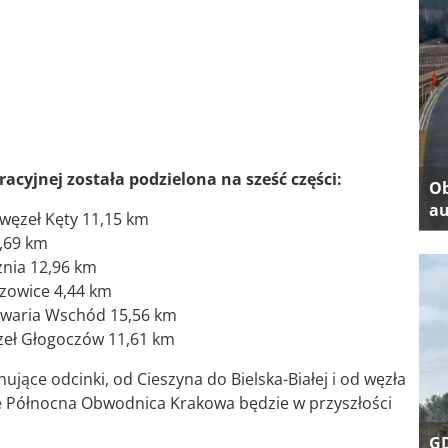
acyjnej została podzielona na sześć części:
Ob
au
– węzeł Kęty 11,15 km
5,69 km
cznia 12,96 km
oszowice 4,44 km
alwaria Wschód 15,56 km
ęzeł Głogoczów 11,61 km
ące odcinki, od Cieszyna do Bielska-Białej i od węzła
e Północna Obwodnica Krakowa będzie w przyszłości
GD