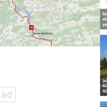
Ma
ek
po
Ja
Ma
G
ad