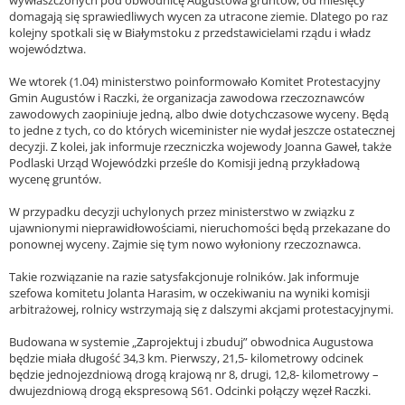
wywłaszczonych pod obwodnicę Augustowa gruntów, od miesięcy
domagają się sprawiedliwych wycen za utracone ziemie. Dlatego po raz
kolejny spotkali się w Białymstoku z przedstawicielami rządu i władz
województwa.
We wtorek (1.04) ministerstwo poinformowało Komitet Protestacyjny
Gmin Augustów i Raczki, że organizacja zawodowa rzeczoznawców
zawodowych zaopiniuje jedną, albo dwie dotychczasowe wyceny. Będą
to jedne z tych, co do których wiceminister nie wydał jeszcze ostatecznej
decyzji. Z kolei, jak informuje rzeczniczka wojewody Joanna Gaweł, także
Podlaski Urząd Wojewódzki prześle do Komisji jedną przykładową
wycenę gruntów.
W przypadku decyzji uchylonych przez ministerstwo w związku z
ujawnionymi nieprawidłowościami, nieruchomości będą przekazane do
ponownej wyceny. Zajmie się tym nowo wyłoniony rzeczoznawca.
Takie rozwiązanie na razie satysfakcjonuje rolników. Jak informuje
szefowa komitetu Jolanta Harasim, w oczekiwaniu na wyniki komisji
arbitrażowej, rolnicy wstrzymają się z dalszymi akcjami protestacyjnymi.
Budowana w systemie „Zaprojektuj i zbuduj” obwodnica Augustowa
będzie miała długość 34,3 km. Pierwszy, 21,5- kilometrowy odcinek
będzie jednojezdniową drogą krajową nr 8, drugi, 12,8- kilometrowy –
dwujezdniową drogą ekspresową S61. Odcinki połączy węzeł Raczki.