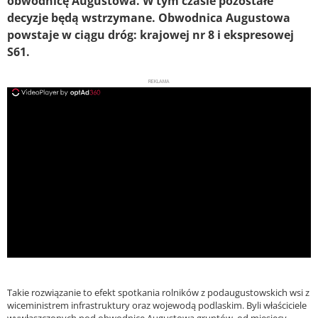
obwodnicę Augustowa. W tym czasie pozostałe
decyzje będą wstrzymane. Obwodnica Augustowa
powstaje w ciągu dróg: krajowej nr 8 i ekspresowej
S61.
REKLAMA
ad
Takie rozwiązanie to efekt spotkania rolników z podaugustowskich wsi z
wiceministrem infrastruktury oraz wojewodą podlaskim. Byli właściciele