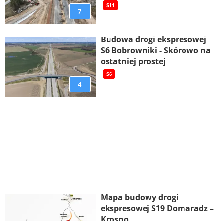
S11
7
Budowa drogi ekspresowej
S6 Bobrowniki - Skórowo na
ostatniej prostej
S6
4
Mapa budowy drogi
ekspresowej S19 Domaradz –
Krosno