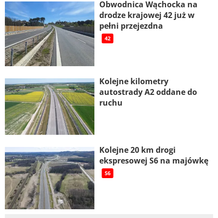
Obwodnica Wąchocka na
drodze krajowej 42 już w
pełni przejezdna
42
Kolejne kilometry
autostrady A2 oddane do
ruchu
Kolejne 20 km drogi
ekspresowej S6 na majówkę
S6