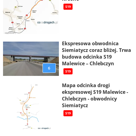
S19
Ekspresowa obwodnica
Siemiatycz coraz bliżej. Trwa
budowa odcinka S19
Malewice – Chlebczyn
6
S19
Mapa odcinka drogi
ekspresowej S19 Malewice -
Chlebczyn - obwodnicy
Siemiatycz
S19