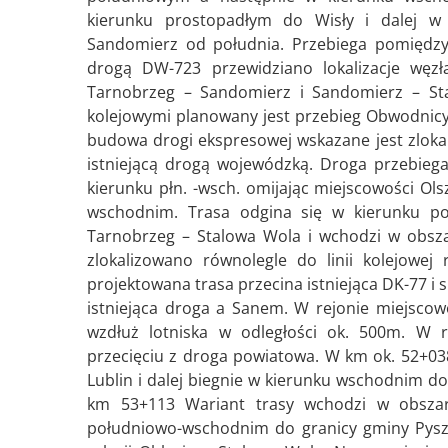
kierunku prostopadłym do Wisły i dalej w 
Sandomierz od południa. Przebiega pomiędzy 
drogą DW-723 przewidziano lokalizacje węzła
Tarnobrzeg – Sandomierz i Sandomierz – S
kolejowymi planowany jest przebieg Obwodnicy
budowa drogi ekspresowej wskazane jest zlokal
istniejącą drogą wojewódzką. Droga przebieg
kierunku płn. -wsch. omijając miejscowości Ols
wschodnim. Trasa odgina się w kierunku poł
Tarnobrzeg – Stalowa Wola i wchodzi w obsza
zlokalizowano równolegle do linii kolejowej
projektowana trasa przecina istniejąca DK-77 i
istniejąca droga a Sanem. W rejonie miejscow
wzdłuż lotniska w odległości ok. 500m. W r
przecięciu z droga powiatowa. W km ok. 52+038 
Lublin i dalej biegnie w kierunku wschodnim do
km 53+113 Wariant trasy wchodzi w obsza
południowo-wschodnim do granicy gminy Pyszn