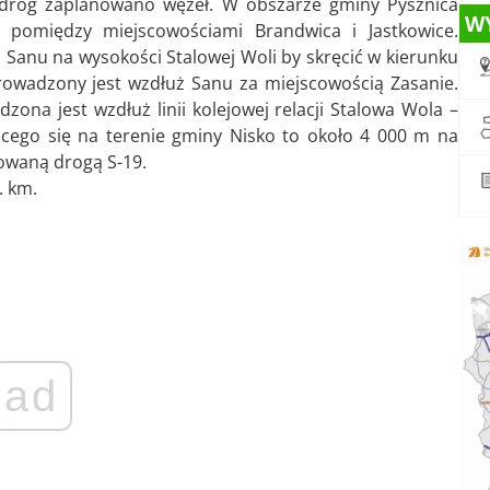
iu dróg zaplanowano węzeł. W obszarze gminy Pysznica
W
pomiędzy miejscowościami Brandwica i Jastkowice.
o Sanu na wysokości Stalowej Woli by skręcić w kierunku
owadzony jest wzdłuż Sanu za miejscowością Zasanie.
ona jest wzdłuż linii kolejowej relacji Stalowa Wola –
jącego się na terenie gminy Nisko to około 4 000 m na
towaną drogą S-19.
. km.
ad