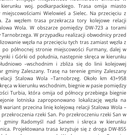
kierunku woj. podkarpackiego. Trasa omija miasto
miejscowościami Wielowieś a Sielec. Na przecięciu z
. Za węzłem trasa przekracza tory kolejowe relacji
talowa Wola. W obszarze pomiędzy DW-723 a torami
 Tarnobrzega. W przypadku realizacji obwodnicy przed
izowanie węzła na przecięciu tych tras zamiast węzła z
a po północnej stronie miejscowości Furmany, dalej w
zynki i Górki od południa, następnie skręca w kierunku
udniowo –wschodnim i zbliża się do linii kolejowej
r gminy Zaleszany. Trasę na terenie gminy Zaleszany
 relacji Stalowa Wola –Tarnobrzeg. Około km 43+958
 skręca w kierunku wschodnim, biegnie w pasie pomiędzy
ości Turbia, która omija od północy przebiega biegnie
ejonie lotniska zaproponowano lokalizację węzła na
wariant przecina linię kolejową relacji Stalowa Wola –
 przekroczenia rzeki San. Po przekroczeniu rzeki San w
r gminy Radomyśl nad Sanem i skręca w kierunku
ica. Projektowana trasa krzyżuje się z droga DW-855