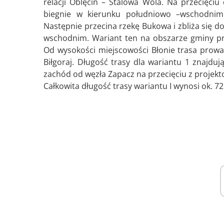
relacji Oblęcin – Stalowa Wola. Na przecięc
biegnie w kierunku południowo –wschodnim 
Następnie przecina rzekę Bukowa i zbliża się d
wschodnim. Wariant ten na obszarze gminy pr
Od wysokości miejscowości Błonie trasa prowadz
Biłgoraj. Długość trasy dla wariantu 1 znajdu
zachód od węzła Zapacz na przecięciu z projek
Całkowita długość trasy wariantu I wynosi ok. 72