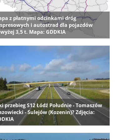
pa z płatnymi odcinkami dróg
spresowych i autostrad dla pojazdów
wyżej 3,5 t. Mapa: GDDKIA
ki przebieg S12 Łódź Południe - Tomaszów
zowiecki - Sulejów (Kozenin)? Zdjęcia:
DDKIA