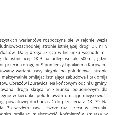
zystkich wariantów) rozpoczyna się w rejonie węzła
udniowo-zachodniej stronie istniejącej drogi DK nr 9
 Włostów. Dalej droga skręca w kierunku wschodnim i
ię do istniejącej DK-9 na odległość ok. 500m , gdzie
iant przecina drogę nr 9 pomiędzy Lipnikiem a Kurowem.
owany wariant trasy biegnie po południowej stronie
m maksymalnie omijając istniejąca zabudowę i tak omija
azów, Obrazów i Żurawica. Na końcowym odcinku gminy,
ktowana droga skręca w kierunku południowym dla
iegnie w kierunku południowym omijając miejscowość
rogi powiatowej dochodzi aż do przecięcia z DK -79. Na
zła. Za węzłem trasa jeszcze raz skręca w kierunku
odnim omijając miejscowość Koćmierzów zmierza w