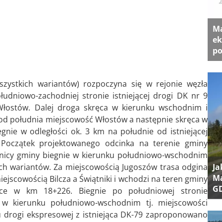
Ma
ek
po
zystkich wariantów) rozpoczyna się w rejonie węzła
udniowo-zachodniej stronie istniejącej drogi DK nr 9
 Włostów. Dalej droga skręca w kierunku wschodnim i
a od południa miejscowość Włostów a następnie skręca w
gnie w odległości ok. 3 km na południe od istniejącej
Początek projektowanego odcinka na terenie gminy
nicy gminy biegnie w kierunku południowo-wschodnim
Ja
ych wariantów. Za miejscowością Jugoszów trasa odgina
Ma
ejscowością Bilcza a Świątniki i wchodzi na teren gminy
G
ice w km 18+226. Biegnie po południowej stronie
 w kierunku południowo-wschodnim tj. miejscowości
ciu drogi ekspresowej z istniejąca DK-79 zaproponowano