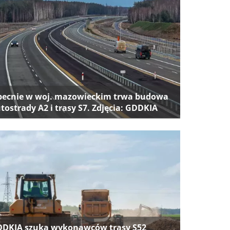
ecnie w woj. mazowieckim trwa budowa
tostrady A2 i trasy S7. Zdjęcia: GDDKIA
DKIA szuka wykonawców trasy S52