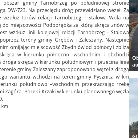
 w obszar gminy Tarnobrzeg po południowej stronie
oga DW-723. Na przecięciu dróg przewidziano węzeł. Za
ie wzdłuż torów relacji Tarnobrzeg – Stalowa Wola na
 się do miejscowości Podporąbka za którą skręca znów w
est wzdłuż linii kolejowej relacji Tarnobrzeg - Stalowa
 poprzez tereny gminy Grębów i Zaleszany. Następnie
nim omijając miejscowość Zbydniów od północy i zbliża
a skręca w kierunku północno -wschodnim i obchodzi
Ob
 droga skręca w kierunku południowym i przecina linie
au
Na terenie gminy Zaleszany zaproponowano węzeł z drogą
 tego wariantu wchodzi na teren gminy Pysznica w km
ierunku południowo –wschodnim przekraczając rzekę
i Zagóra, Borek i Krzaki w kierunku planowanego węzła
9.
2 km.
GD