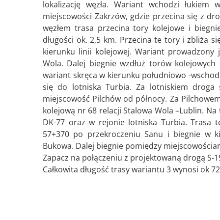
lokalizację węzła. Wariant wchodzi łukiem
miejscowości Zakrzów, gdzie przecina się z dr
węzłem trasa przecina tory kolejowe i biegn
długości ok. 2,5 km. Przecina te tory i zbliża
kierunku linii kolejowej. Wariant prowadzony j
Wola. Dalej biegnie wzdłuż torów kolejowych
wariant skręca w kierunku południowo -wschod
się do lotniska Turbia. Za lotniskiem drog
miejscowość Pilchów od północy. Za Pilchowem
kolejową nr 68 relacji Stalowa Wola –Lublin. 
DK-77 oraz w rejonie lotniska Turbia. Trasa
57+370 po przekroczeniu Sanu i biegnie w k
Bukowa. Dalej biegnie pomiędzy miejscowościam
Zapacz na połączeniu z projektowaną drogą S-1
Całkowita długość trasy wariantu 3 wynosi ok 7