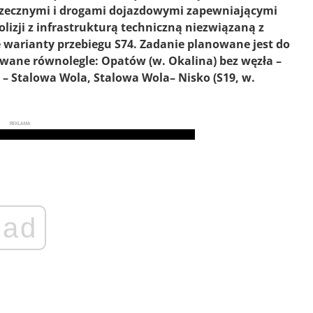
rzecznymi i drogami dojazdowymi zapewniającymi
olizji z infrastrukturą techniczną niezwiązaną z
warianty przebiegu S74. Zadanie planowane jest do
owane równolegle: Opatów (w. Okalina) bez węzła –
 – Stalowa Wola, Stalowa Wola– Nisko (S19, w.
REKLAMA
ad