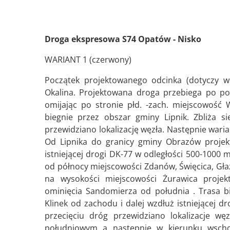
Droga ekspresowa S74 Opatów - Nisko
WARIANT 1 (czerwony)
Początek projektowanego odcinka (dotyczy ws
Okalina. Projektowana droga przebiega po poł
omijając po stronie płd. -zach. miejscowość
biegnie przez obszar gminy Lipnik. Zbliża s
przewidziano lokalizację węzła. Następnie war
Od Lipnika do granicy gminy Obrazów projekt
istniejącej drogi DK-77 w odległości 500-1000 
od północy miejscowości Zdanów, Święcica, Gł
na wysokości miejscowości Żurawica proje
ominięcia Sandomierza od południa . Trasa b
Klinek od zachodu i dalej wzdłuż istniejącej d
przecięciu dróg przewidziano lokalizacje wę
południowym a następnie w kierunku wsch