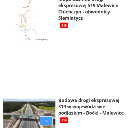
ekspresowej S19 Malewice -
Chlebczyn - obwodnicy
Siemiatycz
S19
Budowa drogi ekspresowej
S19 w województwie
podlaskim - Boćki - Malewice
7
S19