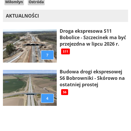
Miłomłyn
Ostróda
AKTUALNOŚCI
Droga ekspresowa S11
Bobolice - Szczecinek ma być
przejezdna w lipcu 2026 r.
S11
7
Budowa drogi ekspresowej
S6 Bobrowniki - Skórowo na
ostatniej prostej
S6
4