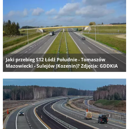
Jaki przebieg S12 Łódź Południe - Tomaszów
Mazowiecki - Sulejów (Kozenin)? Zdjęcia: GDDKIA