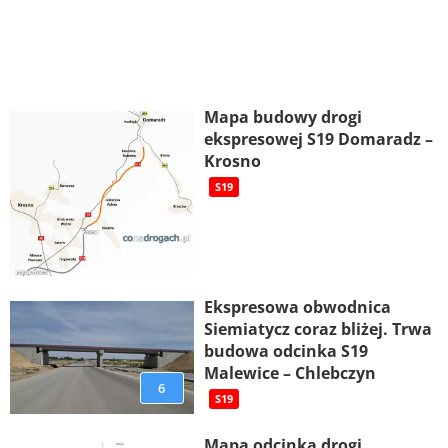
Mapa budowy drogi
ekspresowej S19 Domaradz –
Krosno
S19
Ekspresowa obwodnica
Siemiatycz coraz bliżej. Trwa
budowa odcinka S19
Malewice – Chlebczyn
6
S19
Mapa odcinka drogi