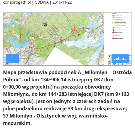
conadrogach.pl
GDDKiA
2016-11-22
1
zobacz
Mapa przedstawia pododcinek A „Miłomłyn – Ostróda
Północ”- od km 134+906,14 istniejącej DK7 (km
0+00,00 wg projektu) na początku obwodnicy
Miłomłyna, do km 144+283 istniejącej DK7 (km 9+163
wg projektu). jest on jednym z czterech zadań na
jakie podzielono realizację 39 km drogi ekspresowej
S7 Miłomłyn - Olsztynek w woj. warmińsko-
mazurskim.