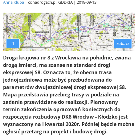
Anna Kluba
conadrogach.pl, GDDKIA
2018-09-13
1
zobacz
Droga krajowa nr 8 z Wrocławia na południe, zwana
drogą śmierci, ma szanse na standard drogi
ekspresowej S8. Oznacza to, że obecna trasa
jednojezdniowa może być przebudowana do
parametrów dwujezdniowej drogi ekspresowej S8.
Mapa przedstawia przebieg trasy w podziale na
zadania przewidziane do realizacji. Planowany
termin zakończenia opracowań koniecznych do
rozpoczęcia rozbudowy DK8 Wrocław - Kłodzko jest
wyznaczony na I kwartał 2020r. Później będzie można
ogłosić przetarg na projekt i budowę drogi.