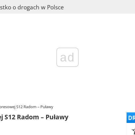
stko o drogach w Polsce
ad
presowej S12 Radom – Puławy
j S12 Radom – Puławy
DR