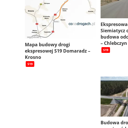
Ekspresowa
Siemiatycz c
budowa odc
– Chlebczyn
Mapa budowy drogi
ekspresowej S19 Domaradz –
S19
Krosno
S19
Budowa dro