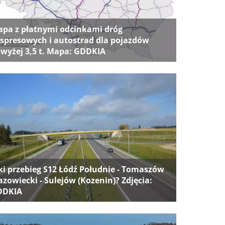
pa z płatnymi odcinkami dróg
spresowych i autostrad dla pojazdów
wyżej 3,5 t. Mapa: GDDKIA
ki przebieg S12 Łódź Południe - Tomaszów
zowiecki - Sulejów (Kozenin)? Zdjęcia:
DDKIA