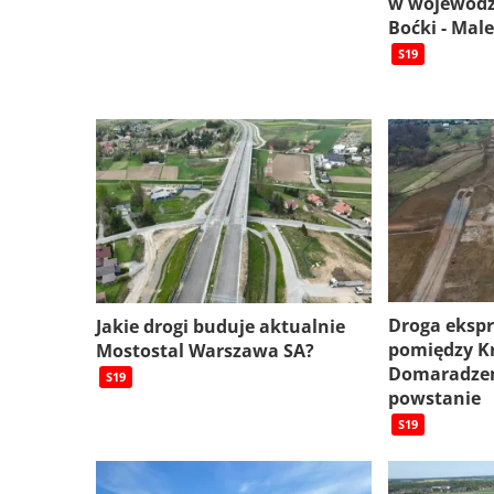
w wojewódz
Boćki - Mal
S19
Droga eksp
Jakie drogi buduje aktualnie
pomiędzy K
Mostostal Warszawa SA?
Domaradzem
S19
powstanie
S19