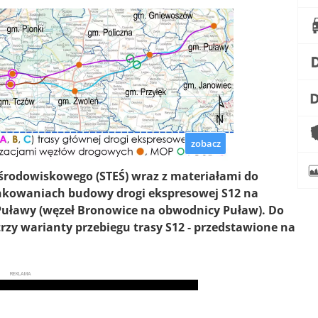
zobacz
rodowiskowego (STEŚ) wraz z materiałami do
nkowaniach budowy drogi ekspresowej S12 na
Puławy (węzeł Bronowice na obwodnicy Puław). Do
trzy warianty przebiegu trasy S12 - przedstawione na
REKLAMA