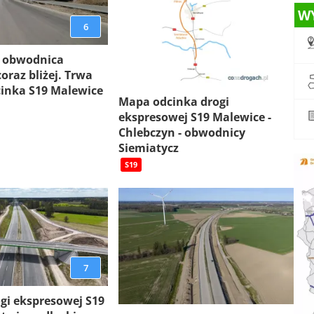
W
6
 obwodnica
oraz bliżej. Trwa
inka S19 Malewice
Mapa odcinka drogi
ekspresowej S19 Malewice -
Chlebczyn - obwodnicy
Siemiatycz
S19
7
gi ekspresowej S19