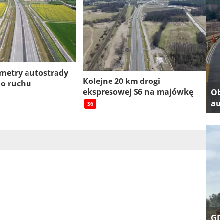
ometry autostrady
Kolejne 20 km drogi
do ruchu
ekspresowej S6 na majówkę
Ob
au
S6
GD