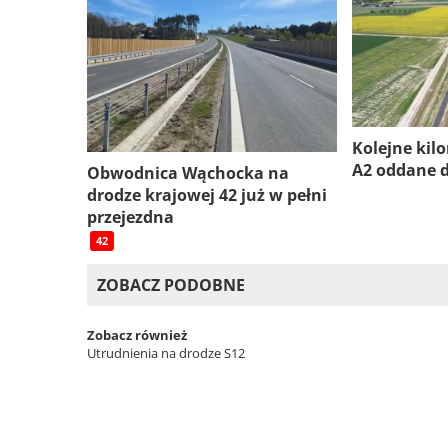
Kolejne kil
A2 oddane 
Obwodnica Wąchocka na
drodze krajowej 42 już w pełni
przejezdna
42
ZOBACZ PODOBNE
Zobacz również
Utrudnienia na drodze S12