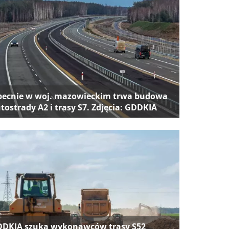
ecnie w woj. mazowieckim trwa budowa
tostrady A2 i trasy S7. Zdjęcia: GDDKIA
DKIA szuka wykonawców trasy S52