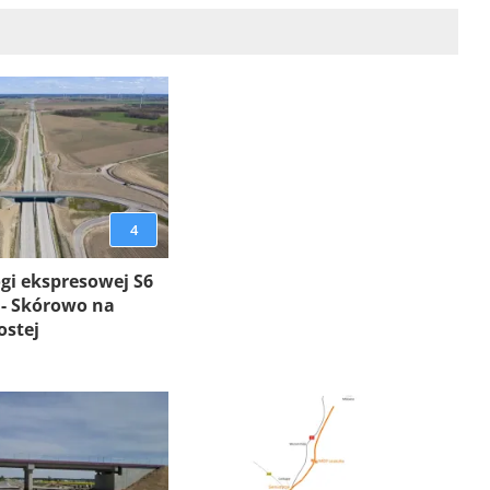
4
gi ekspresowej S6
 - Skórowo na
ostej