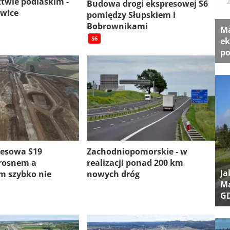
twie podlaskim -
Budowa drogi ekspresowej S6
ewice
pomiędzy Słupskiem i
Bobrownikami
Ma
S6
ek
po
resowa S19
Zachodniopomorskie - w
rosnem a
realizacji ponad 200 km
Ja
 szybko nie
nowych dróg
Ma
G