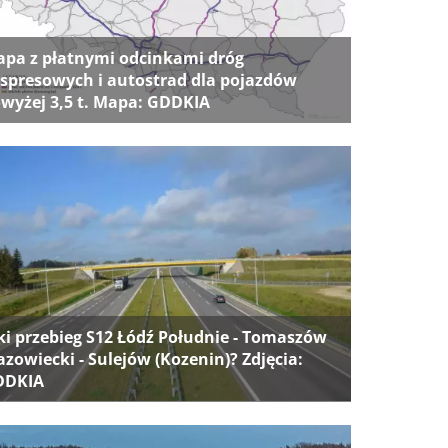
pa z płatnymi odcinkami dróg
spresowych i autostrad dla pojazdów
wyżej 3,5 t. Mapa: GDDKIA
ki przebieg S12 Łódź Południe - Tomaszów
zowiecki - Sulejów (Kozenin)? Zdjęcia:
DDKIA