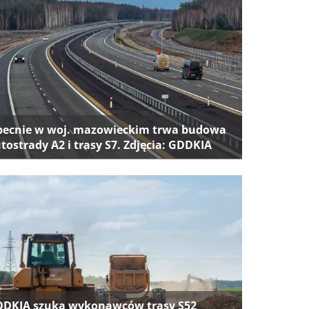
ecnie w woj. mazowieckim trwa budowa
tostrady A2 i trasy S7. Zdjęcia: GDDKIA
DKIA szuka wykonawców trasy S52