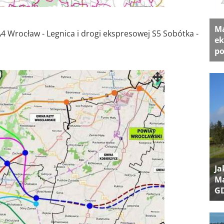
Ma
Wrocław - Legnica i drogi ekspresowej S5 Sobótka -
ek
po
Ja
Ma
G