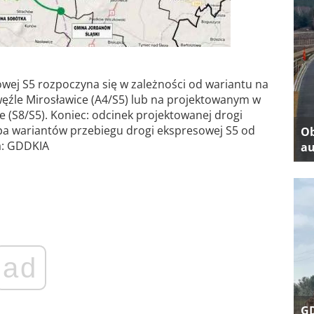
wej S5 rozpoczyna się w zależności od wariantu na
ęźle Mirosławice (A4/S5) lub na projektowanym w
 (S8/S5). Koniec: odcinek projektowanej drogi
pa wariantów przebiegu drogi ekspresowej S5 od
Ob
a: GDDKIA
au
ad
GD