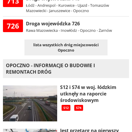
713
Łódź - Andrespol - Kurowice - Ujazd - Tomaszów
Mazowiecki - Januszewice - Opoczno
Droga wojewódzka 726
726
Rawa Mazowiecka - Inowłódz - Opoczno - Żarnów
lista wszystkich dróg miejscowości
Opoczno
OPOCZNO - INFORMACJE O BUDOWIE I
REMONTACH DRÓG
S12 i S74 w woj. łódzkim
utknęły na raporcie
środowiskowym
S12
S74
Jest przetarg na pierwszy