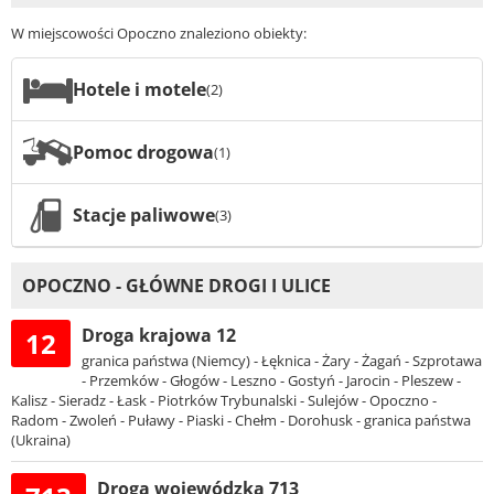
W miejscowości Opoczno znaleziono obiekty:
Hotele i motele
(2)
Pomoc drogowa
(1)
Stacje paliwowe
(3)
OPOCZNO - GŁÓWNE DROGI I ULICE
Droga krajowa 12
12
granica państwa (Niemcy) - Łęknica - Żary - Żagań - Szprotawa
- Przemków - Głogów - Leszno - Gostyń - Jarocin - Pleszew -
Kalisz - Sieradz - Łask - Piotrków Trybunalski - Sulejów - Opoczno -
Radom - Zwoleń - Puławy - Piaski - Chełm - Dorohusk - granica państwa
(Ukraina)
Droga wojewódzka 713