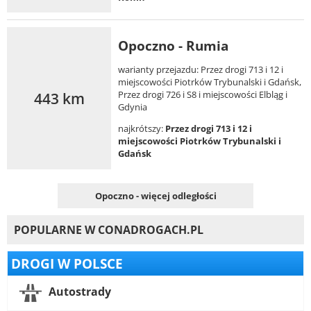
Opoczno - Rumia
warianty przejazdu: Przez drogi 713 i 12 i
miejscowości Piotrków Trybunalski i Gdańsk,
443 km
Przez drogi 726 i S8 i miejscowości Elbląg i
Gdynia
najkrótszy:
Przez drogi 713 i 12 i
miejscowości Piotrków Trybunalski i
Gdańsk
Opoczno - więcej odległości
POPULARNE W CONADROGACH.PL
DROGI W POLSCE
Autostrady