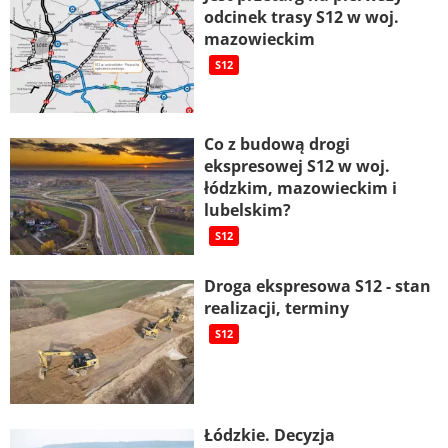
odcinek trasy S12 w woj.
mazowieckim
S12
Co z budową drogi
ekspresowej S12 w woj.
łódzkim, mazowieckim i
lubelskim?
S12
Droga ekspresowa S12 - stan
realizacji, terminy
S12
Łódzkie. Decyzja