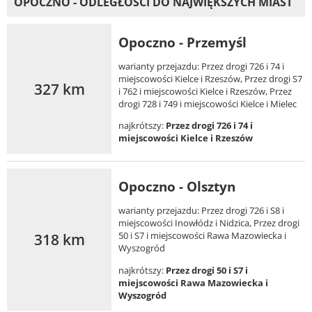
OPOCZNO - ODLEGŁOŚCI DO NAJWIĘKSZYCH MIAST
Opoczno - Przemyśl
warianty przejazdu: Przez drogi 726 i 74 i
miejscowości Kielce i Rzeszów, Przez drogi S7
327 km
i 762 i miejscowości Kielce i Rzeszów, Przez
drogi 728 i 749 i miejscowości Kielce i Mielec
najkrótszy:
Przez drogi 726 i 74 i
miejscowości Kielce i Rzeszów
Opoczno - Olsztyn
warianty przejazdu: Przez drogi 726 i S8 i
miejscowości Inowłódz i Nidzica, Przez drogi
318 km
50 i S7 i miejscowości Rawa Mazowiecka i
Wyszogród
najkrótszy:
Przez drogi 50 i S7 i
miejscowości Rawa Mazowiecka i
Wyszogród