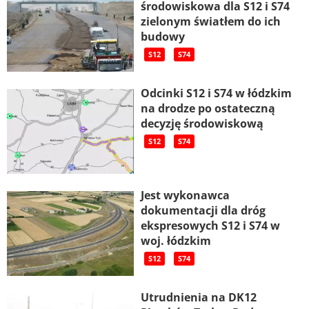
środowiskowa dla S12 i S74
zielonym światłem do ich
budowy
S12
S74
Odcinki S12 i S74 w łódzkim
na drodze po ostateczną
decyzję środowiskową
S12
S74
Jest wykonawca
dokumentacji dla dróg
ekspresowych S12 i S74 w
woj. łódzkim
S12
S74
Utrudnienia na DK12