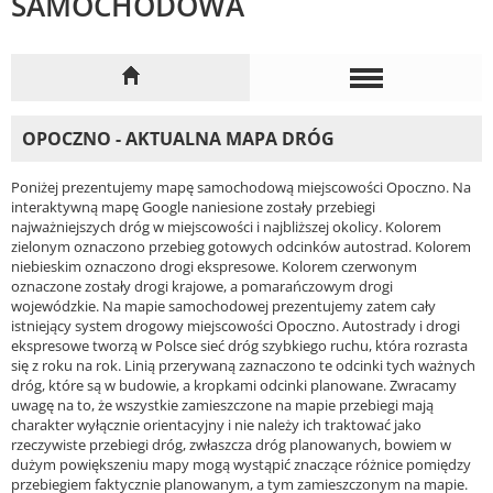
SAMOCHODOWA
OPOCZNO - AKTUALNA MAPA DRÓG
Poniżej prezentujemy mapę samochodową miejscowości Opoczno. Na
interaktywną mapę Google naniesione zostały przebiegi
najważniejszych dróg w miejscowości i najbliższej okolicy. Kolorem
zielonym oznaczono przebieg gotowych odcinków autostrad. Kolorem
niebieskim oznaczono drogi ekspresowe. Kolorem czerwonym
oznaczone zostały drogi krajowe, a pomarańczowym drogi
wojewódzkie. Na mapie samochodowej prezentujemy zatem cały
istniejący system drogowy miejscowości Opoczno. Autostrady i drogi
ekspresowe tworzą w Polsce sieć dróg szybkiego ruchu, która rozrasta
się z roku na rok. Linią przerywaną zaznaczono te odcinki tych ważnych
dróg, które są w budowie, a kropkami odcinki planowane. Zwracamy
uwagę na to, że wszystkie zamieszczone na mapie przebiegi mają
charakter wyłącznie orientacyjny i nie należy ich traktować jako
rzeczywiste przebiegi dróg, zwłaszcza dróg planowanych, bowiem w
dużym powiększeniu mapy mogą wystąpić znaczące różnice pomiędzy
przebiegiem faktycznie planowanym, a tym zamieszczonym na mapie.