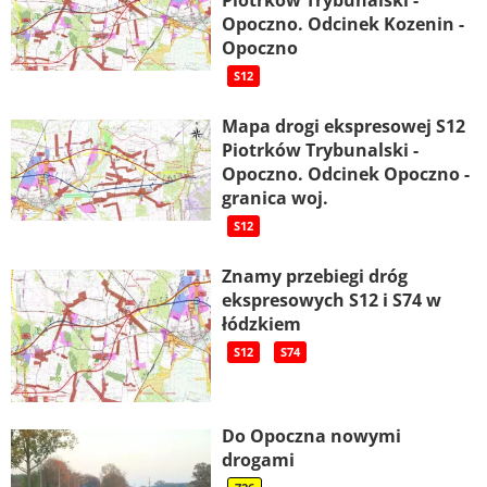
Piotrków Trybunalski -
Opoczno. Odcinek Kozenin -
Opoczno
S12
Mapa drogi ekspresowej S12
Piotrków Trybunalski -
Opoczno. Odcinek Opoczno -
granica woj.
S12
Znamy przebiegi dróg
ekspresowych S12 i S74 w
łódzkiem
S12
S74
Do Opoczna nowymi
drogami