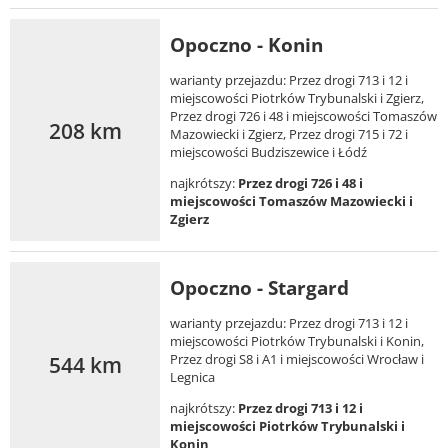
Opoczno - Konin
warianty przejazdu: Przez drogi 713 i 12 i
miejscowości Piotrków Trybunalski i Zgierz,
Przez drogi 726 i 48 i miejscowości Tomaszów
208 km
Mazowiecki i Zgierz, Przez drogi 715 i 72 i
miejscowości Budziszewice i Łódź
najkrótszy:
Przez drogi 726 i 48 i
miejscowości Tomaszów Mazowiecki i
Zgierz
Opoczno - Stargard
warianty przejazdu: Przez drogi 713 i 12 i
miejscowości Piotrków Trybunalski i Konin,
544 km
Przez drogi S8 i A1 i miejscowości Wrocław i
Legnica
najkrótszy:
Przez drogi 713 i 12 i
miejscowości Piotrków Trybunalski i
Konin